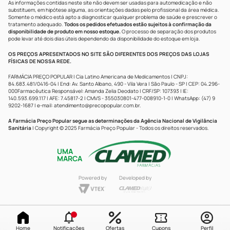
As informações contidas neste site não devem ser usadas para automedicação e não
substituem, em hipótese alguma, as orientações dadas pelo profissional da área médica.
Somente o médico está apto a diagnosticar qualquer problema de saúde e prescrever o
tratamento adequado.
Todos os pedidos efetuados estão sujeitos à confirmação da
disponibilidade de produto em nosso estoque.
O processo de separação dos produtos
pode levar até dois dias úteis dependendo da disponibilidade do estoque em loja.
OS PREÇOS APRESENTADOS NO SITE SÃO DIFERENTES DOS PREÇOS DAS LOJAS
FÍSICAS DE NOSSA REDE.
FARMÁCIA PREÇO POPULAR | Cia Latino Americana de Medicamentos | CNPJ:
84.683.481/0416-04 | End: Av. Santo Albano, 490 - Vila Vera | São Paulo - SP | CEP: 04.296-
000Farmacêutica Responsável: Amanda Zelia Deodato | CRF/SP: 107393 | IE:
140.593.699.117 | AFE: 7.45817-2 | CMVS - 355030801-477-008910-1-0 | WhatsApp: (47) 9
9202-1687 | e-mail:
atendimento@precopopular.com.br
.
A Farmácia Preço Popular segue as determinações da Agência Nacional de Vigilância
Sanitária
| Copyright © 2025 Farmácia Preço Popular - Todos os direitos reservados.
UMA
MARCA
Powered by
Developed by
Home
Notificações
Ofertas
Cupons
Perfil