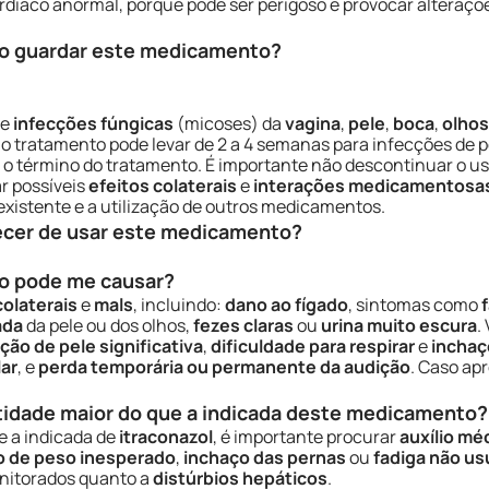
ardíaco anormal, porque pode ser perigoso e provocar alteraçõe
o guardar este medicamento?
de
infecções fúngicas
(micoses) da
vagina
,
pele
,
boca
,
olhos
e o tratamento pode levar de 2 a 4 semanas para infecções de 
 término do tratamento. É importante não descontinuar o u
r possíveis
efeitos colaterais
e
interações medicamentosa
xistente e a utilização de outros medicamentos.
ecer de usar este medicamento?
o pode me causar?
colaterais
e
mals
, incluindo:
dano ao fígado
, sintomas como
ada
da pele ou dos olhos,
fezes claras
ou
urina muito escura
.
ção de pele significativa
,
dificuldade para respirar
e
inchaç
lar
, e
perda temporária ou permanente da audição
. Caso ap
tidade maior do que a indicada deste medicamento?
e a indicada de
itraconazol
, é importante procurar
auxílio mé
 de peso inesperado
,
inchaço das pernas
ou
fadiga não us
nitorados quanto a
distúrbios hepáticos
.