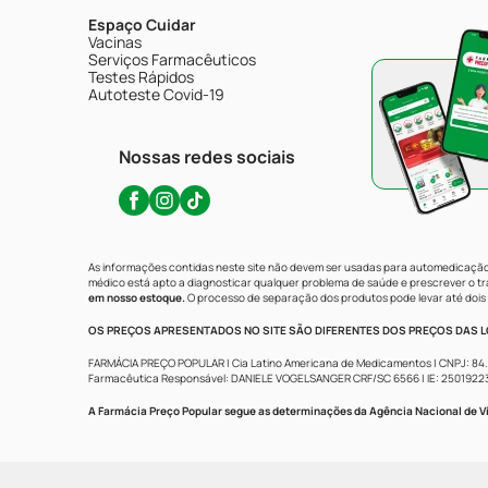
Espaço Cuidar
Vacinas
Serviços Farmacêuticos
Testes Rápidos
Autoteste Covid-19
Nossas redes sociais
As informações contidas neste site não devem ser usadas para automedicação 
médico está apto a diagnosticar qualquer problema de saúde e prescrever o 
em nosso estoque.
O processo de separação dos produtos pode levar até dois 
OS PREÇOS APRESENTADOS NO SITE SÃO DIFERENTES DOS PREÇOS DAS LO
FARMÁCIA PREÇO POPULAR | Cia Latino Americana de Medicamentos | CNPJ: 84.683.
Farmacêutica Responsável: DANIELE VOGELSANGER CRF/SC 6566 | IE: 250192233 | 
A Farmácia Preço Popular segue as determinações da Agência Nacional de Vi