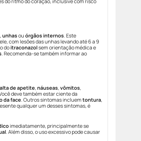
s do ritmo do coração, inclusive com risco
,
unhas
ou
órgãos internos
. Este
pele, com lesões das unhas levando até 6 a 9
so do
itraconazol
sem orientação médica e
s
. Recomenda-se também informar ao
falta de apetite
,
náuseas
,
vômitos
,
 Você deve também estar ciente da
o da face
. Outros sintomas incluem
tontura
,
resente qualquer um desses sintomas, é
dico
imediatamente, principalmente se
ual
. Além disso, o uso excessivo pode causar