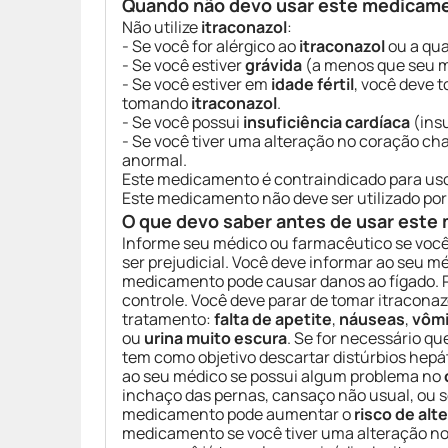
Quando não devo usar este medicam
Não utilize
itraconazol
:
- Se você for alérgico ao
itraconazol
ou a qu
- Se você estiver
grávida
(a menos que seu mé
- Se você estiver em
idade fértil
, você deve
tomando
itraconazol
.
- Se você possui
insuficiência cardíaca
(insu
- Se você tiver uma alteração no coração ch
anormal.
Este medicamento é contraindicado para us
Este medicamento não deve ser utilizado po
O que devo saber antes de usar est
Informe seu médico ou farmacêutico se você
ser prejudicial. Você deve informar ao seu 
medicamento pode causar danos ao fígado. P
controle. Você deve parar de tomar itracona
tratamento:
falta de apetite
,
náuseas
,
vômi
ou
urina muito escura
. Se for necessário qu
tem como objetivo descartar distúrbios hepá
ao seu médico se possui algum problema no
inchaço das pernas, cansaço não usual, ou s
medicamento pode aumentar o
risco de al
medicamento se você tiver uma alteração 