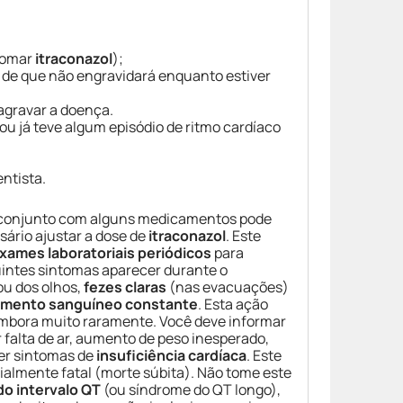
 tomar
itraconazol
);
 de que não engravidará enquanto estiver
agravar a doença.
u já teve algum episódio de ritmo cardíaco
ntista.
m conjunto com alguns medicamentos pode
ssário ajustar a dose de
itraconazol
. Este
xames laboratoriais periódicos
para
uintes sintomas aparecer durante o
u dos olhos,
fezes claras
(nas evacuações)
amento sanguíneo constante
. Esta ação
 embora muito raramente. Você deve informar
falta de ar, aumento de peso inesperado,
ser sintomas de
insuficiência cardíaca
. Este
ialmente fatal (morte súbita). Não tome este
o intervalo QT
(ou síndrome do QT longo),