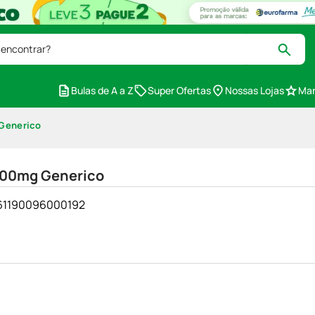
 encontrar?
Bulas de A a Z
Super Ofertas
Nossas Lojas
Mar
 Generico
 100mg Generico
- 61190096000192