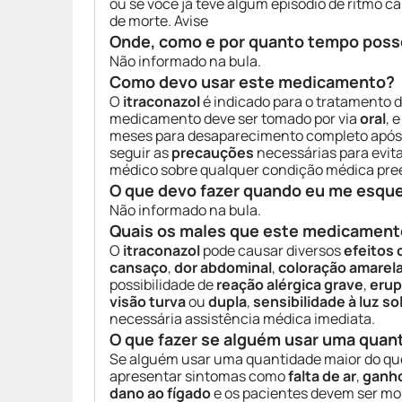
ou se você já teve algum episódio de ritmo c
de morte. Avise
Onde, como e por quanto tempo poss
Não informado na bula.
Como devo usar este medicamento?
O
itraconazol
é indicado para o tratamento 
medicamento deve ser tomado por via
oral
, 
meses para desaparecimento completo após o
seguir as
precauções
necessárias para evita
médico sobre qualquer condição médica pree
O que devo fazer quando eu me esqu
Não informado na bula.
Quais os males que este medicament
O
itraconazol
pode causar diversos
efeitos 
cansaço
,
dor abdominal
,
coloração amarel
possibilidade de
reação alérgica grave
,
erup
visão turva
ou
dupla
,
sensibilidade à luz so
necessária assistência médica imediata.
O que fazer se alguém usar uma quan
Se alguém usar uma quantidade maior do qu
apresentar sintomas como
falta de ar
,
ganho
dano ao fígado
e os pacientes devem ser mo