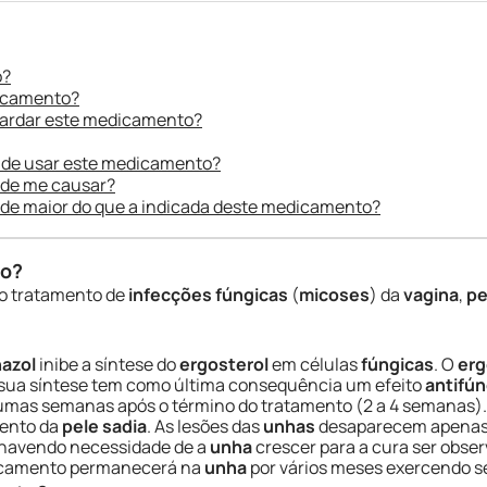
o?
dicamento?
uardar este medicamento?
 de usar este medicamento?
ode me causar?
ade maior do que a indicada deste medicamento?
do?
o tratamento de
infecções fúngicas
(
micoses
) da
vagina
,
pe
nazol
inibe a síntese do
ergosterol
em células
fúngicas
. O
erg
a sua síntese tem como última consequência um efeito
antifún
mas semanas após o término do tratamento (2 a 4 semanas)
mento da
pele sadia
. As lesões das
unhas
desaparecem apenas 6
 havendo necessidade de a
unha
crescer para a cura ser obse
dicamento permanecerá na
unha
por vários meses exercendo se