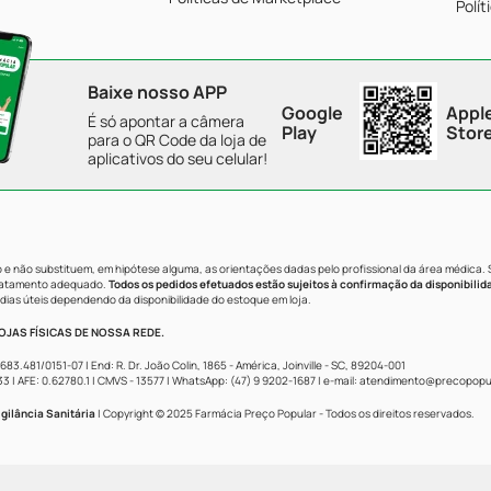
Polít
Baixe nosso APP
Google
Appl
É só apontar a câmera
Play
Stor
para o QR Code da loja de
aplicativos do seu celular!
e não substituem, em hipótese alguma, as orientações dadas pelo profissional da área médica.
tratamento adequado.
Todos os pedidos efetuados estão sujeitos à confirmação da disponibilid
dias úteis dependendo da disponibilidade do estoque em loja.
JAS FÍSICAS DE NOSSA REDE.
481/0151-07 | End: R. Dr. João Colin, 1865 - América, Joinville - SC, 89204-001
AFE: 0.62780.1 | CMVS - 13577 | WhatsApp: (47) 9 9202-1687 | e-mail:
atendimento@precopopul
gilância Sanitária
| Copyright © 2025 Farmácia Preço Popular - Todos os direitos reservados.