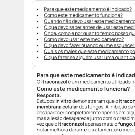
Para que este medicamento é indicado?
Como este medicamento funciona?
Quando não devo usar este medicament
O que devo saber antes de usar este me
Onde, como e por quanto tempo posso g
Como devo usar este medicamento?
O que devo fazer quando eu me esquecer
Quais os males que este medicamento p
O que fazer se alguém usar uma quantid
Para que este medicamento é indica
O
itraconazol
é um medicamento utilizado n
Como este medicamento funciona?
Resposta:
Estudos
in vitro
demonstraram que o
itraco
membrana celular
dos fungos. A inibição d
desaparecer completamente apenas em algu
mas a lesão desaparece junto com o cresci
vez que o
itraconazol
apenas mata o
fungo
,
notar melhora durante o tratamento: o me