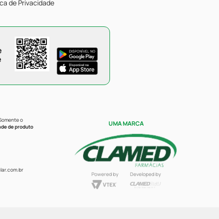
ica de Privacidade
e
e
 Somente o
UMA MARCA
ade de produto
ar.com.br
Powered by
Developed by