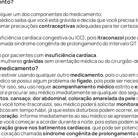
ento?
alquer um dos componentes do medicamento;
dico saiba que você está grávida e decida que você precisa
 tomar precauções
contraceptivas
adequadas para ter certeza
ficiência cardíaca congestiva ou ICC), pois
itraconazol
pode 
amada síndrome congênita de prolongamento do intervalo QT o
o por pacientes com
insuficiência cardíaca
.
r mulheres
grávidas
sem orientação médica ou do cirurgião-de
e medicamento?
 estiver usando qualquer outro
medicamento
, pois o uso e
médico se possui algum problema de
fígado
, pois pode ser nece
or isso, seu uso requer
acompanhamento médico
estrito e
e
zol e procurar seu médico imediatamente se qualquer dos seg
tos
,
cansaço
,
dor abdominal
,
coloração amarelada da pele
o
e você tome itraconazol, seu médico poderá solicitar
monitor
ticos em tempo hábil, já que estes distúrbios podem ocorrer,
coração
. Informe imediatamente ao seu médico se apresentar 
e você começar a acordar durante a noite, pois estes podem 
teração grave nos batimentos cardíacos
, que pode ser potenc
no coração chamada
síndrome congênita de prolongamento d