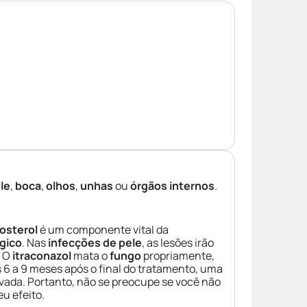
le
,
boca
,
olhos
,
unhas
ou
órgãos internos
.
osterol
é um componente vital da
gico
. Nas
infecções de pele
, as lesões irão
. O
itraconazol
mata o
fungo
propriamente,
 a 9 meses após o final do tratamento, uma
rvada. Portanto, não se preocupe se você não
u efeito.