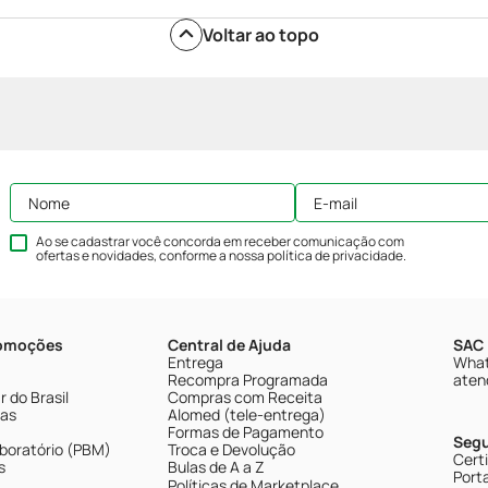
Voltar ao topo
Ao se cadastrar você concorda em receber comunicação com
ofertas e novidades, conforme a nossa
política de privacidade
.
romoções
Central de Ajuda
SAC 
Entrega
What
Recompra Programada
aten
 do Brasil
Compras com Receita
tas
Alomed (tele-entrega)
Formas de Pagamento
Seg
boratório (PBM)
Troca e Devolução
Cert
s
Bulas de A a Z
Porta
Políticas de Marketplace