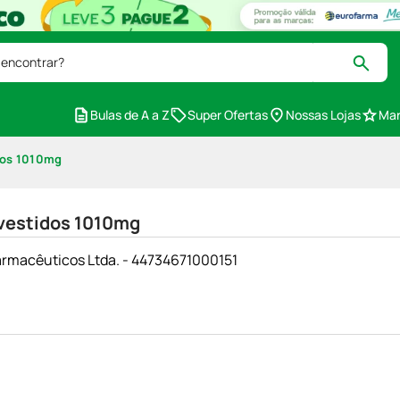
 encontrar?
Bulas de A a Z
Super Ofertas
Nossas Lojas
Mar
dos 1010mg
vestidos 1010mg
armacêuticos Ltda. - 44734671000151