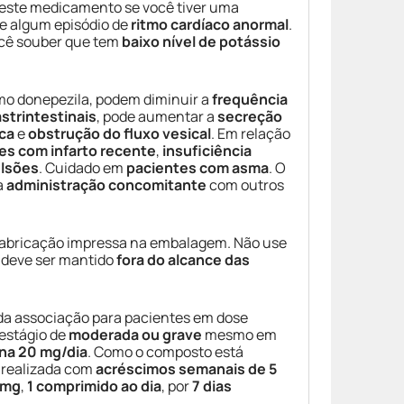
este medicamento se você tiver uma
ve algum episódio de
ritmo cardíaco anormal
.
ocê souber que tem
baixo nível de potássio
mo donepezila, podem diminuir a
frequência
strintestinais
, pode aumentar a
secreção
ca
e
obstrução do fluxo vesical
. Em relação
es com infarto recente
,
insuficiência
lsões
. Cuidado em
pacientes com asma
. O
a
administração concomitante
com outros
 fabricação impressa na embalagem. Não use
 deve ser mantido
fora do alcance das
da associação para pacientes em dose
estágio de
moderada ou grave
mesmo em
na 20 mg/dia
. Como o composto está
 realizada com
acréscimos semanais de 5
0mg
,
1 comprimido ao dia
, por
7 dias