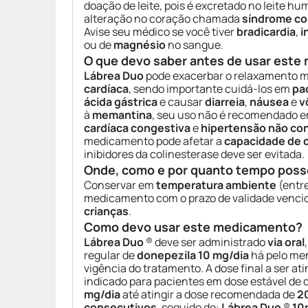
doação de leite, pois é excretado no leite h
alteração no coração chamada
síndrome co
Avise seu médico se você tiver
bradicardia
,
i
ou de
magnésio
no sangue.
O que devo saber antes de usar est
Lábrea Duo
pode exacerbar o relaxamento 
cardíaca
, sendo importante cuidá-los em
pa
ácida gástrica
e causar
diarreia
,
náusea
e
v
à
memantina
, seu uso não é recomendado 
cardíaca congestiva
e
hipertensão não co
medicamento pode afetar a
capacidade de di
inibidores da colinesterase deve ser evitada.
Onde, como e por quanto tempo poss
Conservar em
temperatura ambiente
(entr
medicamento com o prazo de validade venci
crianças
.
Como devo usar este medicamento?
Lábrea Duo
® deve ser administrado
via oral
regular de
donepezila
10 mg/dia
há pelo m
vigência do tratamento. A dose final a ser at
indicado para pacientes em dose estável de 
mg/dia
até atingir a dose recomendada de
2
consecutivos
, seguido de:
Lábrea Duo
®
10