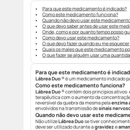
Para que este medicamento é indicado?
Como este medicamento funciona?
Quando não devo usar este medicament
O que devo saber antes de usar este me
Onde, como e por quanto tempo posso g
Como devo usar este medicamento?
O que devo fazer quando eu me esquecer
Quais os males que este medicamento p
O que fazer se alguém usar uma quantid
Para que este medicamento é indica
Lábrea Duo
® é um medicamento indicado p
Como este medicamento funciona?
Lábrea Duo
® contém dois princípios ativos:
terapêutica com o aumento da concentraçã
reversível da quebra da mesma pela
enzima 
envolvidos na transmissão de
sinais nervos
Quando não devo usar este medicam
Não utilize
Lábrea Duo
se tiver conheciment
deve ser utilizado durante a
gravidez
e
amam