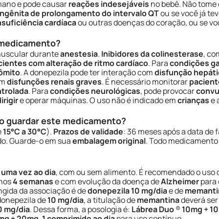
umano e pode causar
reações indesejáveis
no bebê. Não tome 
ngênita de prolongamento do intervalo QT
ou se você já te
nsuficiência cardíaca
ou outras doenças do coração, ou se v
e medicamento?
muscular durante
anestesia
.
Inibidores da colinesterase
, co
cientes com alteração de ritmo cardíaco
. Para
condições ga
ômito
. A donepezila pode ter interação com
disfunção hepáti
em
disfunções renais graves
. É necessário monitorar
pacient
ntrolada
. Para
condições neurológicas
, pode provocar
convu
rigir
e operar máquinas. O uso não é indicado em
crianças
e 
o guardar este medicamento?
e
15°C a 30°C
).
Prazos de validade
: 36 meses após a data de
do. Guarde-o em sua
embalagem original
. Todo medicamento
,
uma vez ao dia
, com ou sem alimento. É recomendado o uso 
enos
4 semanas
e com evolução da doença de
Alzheimer
para 
ingida da associação é de
donepezila 10 mg/dia
e de
memanti
donepezila de
10 mg/dia
, a titulação de
memantina
deverá ser
0 mg/dia
. Dessa forma, a posologia é:
Lábrea Duo
®
10mg + 1
mg + 20mg
,
1 comprimido ao dia
para uso contínuo.