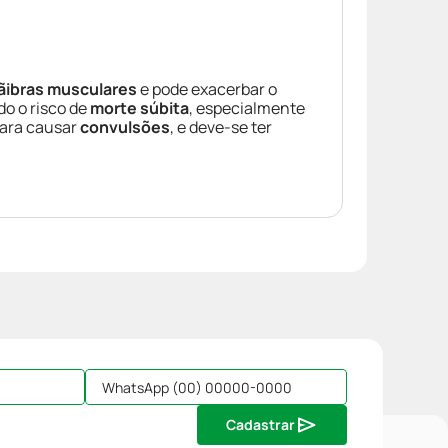
ãibras musculares
e pode exacerbar o
ndo o risco de
morte súbita
, especialmente
para causar
convulsões
, e deve-se ter
Cadastrar