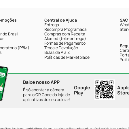
romoções
Central de Ajuda
SAC 
Entrega
What
Recompra Programada
aten
 do Brasil
Compras com Receita
tas
Alomed (tele-entrega)
Formas de Pagamento
Seg
boratório (PBM)
Troca e Devolução
Cert
s
Bulas de A a Z
Porta
Políticas de Marketplace
Polít
Baixe nosso APP
Google
Appl
É só apontar a câmera
Play
Stor
para o QR Code da loja de
aplicativos do seu celular!
e não substituem, em hipótese alguma, as orientações dadas pelo profissional da área médica.