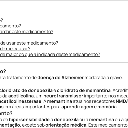
o?
dicamento?
uardar este medicamento?
 de usar este medicamento?
ode me causar?
ade maior do que a indicada deste medicamento?
do?
ara tratamento de
doença de Alzheimer
moderada a grave.
cloridrato de donepezila
e
cloridrato de memantina
. Acredi
o da
acetilcolina
, um
neurotransmissor
importante nos mec
acetilcolinesterase
. A
memantina
atua nos receptores
NMD
os
em áreas importantes para
aprendizagem
e
memória
.
ento?
o de
hipersensibilidade
a
donepezila
ou a
memantina
ou a q
entação
, exceto sob
orientação médica
. Este medicamento