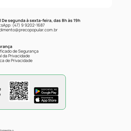
| De segunda à sexta-feira, das 8h às 19h
sApp: (47) 9 9202-1687
dimento@precopopular.com.br
urança
ificado de Segurança
l da Privacidade
ica de Privacidade
e
e
 Somente o