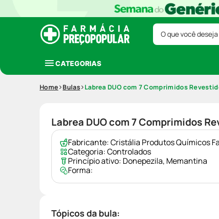
O que você deseja
CATEGORIAS
Home
Bulas
Labrea DUO com 7 Comprimidos Revesti
Labrea DUO com 7 Comprimidos Re
Fabricante:
Cristália Produtos Químicos F
Categoria:
Controlados
Princípio ativo:
Donepezila
,
Memantina
Forma:
Tópicos da bula: