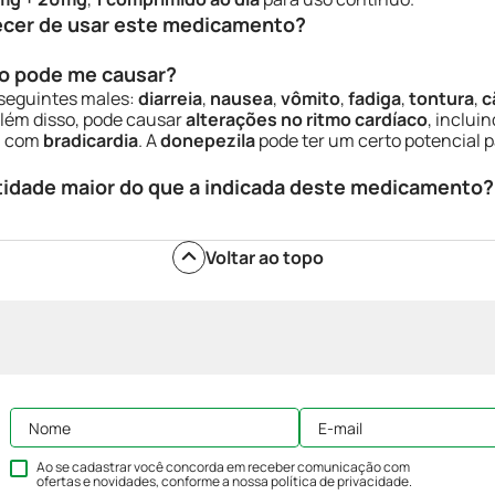
ecer de usar este medicamento?
o pode me causar?
seguintes males:
diarreia
,
nausea
,
vômito
,
fadiga
,
tontura
,
c
lém disso, pode causar
alterações no ritmo cardíaco
, inclui
 com
bradicardia
. A
donepezila
pode ter um certo potencial 
tidade maior do que a indicada deste medicamento?
Voltar ao topo
Ao se cadastrar você concorda em receber comunicação com
ofertas e novidades, conforme a nossa
política de privacidade
.