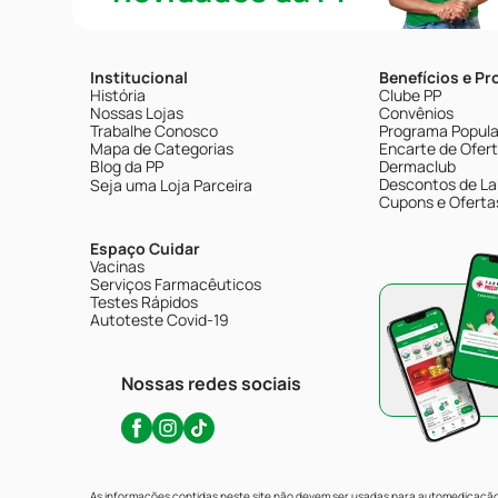
Institucional
Benefícios e P
História
Clube PP
Nossas Lojas
Convênios
Trabalhe Conosco
Programa Popular
Mapa de Categorias
Encarte de Ofer
Blog da PP
Dermaclub
Descontos de La
Seja uma Loja Parceira
Cupons e Oferta
Espaço Cuidar
Vacinas
Serviços Farmacêuticos
Testes Rápidos
Autoteste Covid-19
Nossas redes sociais
As informações contidas neste site não devem ser usadas para automedicação 