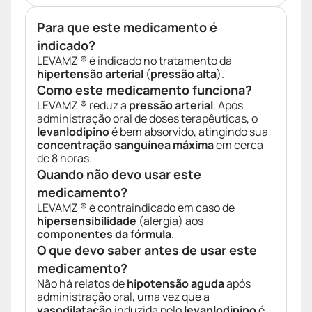
Para que este medicamento é
indicado?
LEVAMZ ® é indicado no tratamento da
hipertensão arterial
(
pressão alta
).
Como este medicamento funciona?
LEVAMZ ® reduz a
pressão arterial
. Após
administração oral de doses terapêuticas, o
levanlodipino
é bem absorvido, atingindo sua
concentração sanguínea máxima
em cerca
de 8 horas.
Quando não devo usar este
medicamento?
LEVAMZ ® é contraindicado em caso de
hipersensibilidade
(alergia) aos
componentes da fórmula
.
O que devo saber antes de usar este
medicamento?
Não há relatos de
hipotensão aguda
após
administração oral, uma vez que a
vasodilatação
induzida pelo
levanlodipino
é