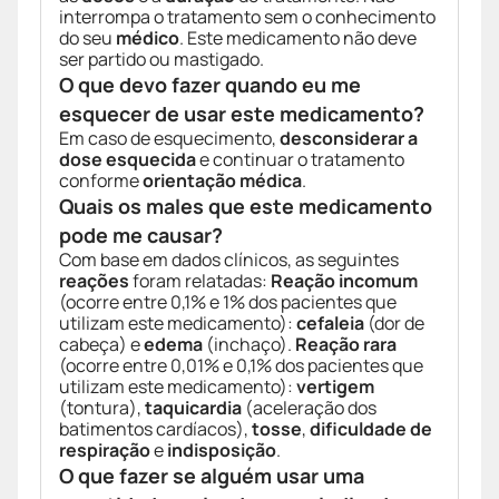
interrompa o tratamento sem o conhecimento
do seu
médico
. Este medicamento não deve
ser partido ou mastigado.
O que devo fazer quando eu me
esquecer de usar este medicamento?
Em caso de esquecimento,
desconsiderar a
dose esquecida
e continuar o tratamento
conforme
orientação médica
.
Quais os males que este medicamento
pode me causar?
Com base em dados clínicos, as seguintes
reações
foram relatadas:
Reação incomum
(ocorre entre 0,1% e 1% dos pacientes que
utilizam este medicamento):
cefaleia
(dor de
cabeça) e
edema
(inchaço).
Reação rara
(ocorre entre 0,01% e 0,1% dos pacientes que
utilizam este medicamento):
vertigem
(tontura),
taquicardia
(aceleração dos
batimentos cardíacos),
tosse
,
dificuldade de
respiração
e
indisposição
.
O que fazer se alguém usar uma