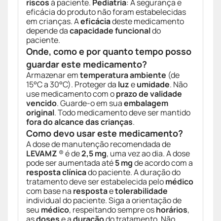
riscos
à paciente.
Pediatria
: A segurança e
eficácia do produto não foram estabelecidas
em crianças. A
eficácia
deste medicamento
depende da
capacidade funcional
do
paciente.
Onde, como e por quanto tempo posso
guardar este medicamento?
Armazenar em
temperatura ambiente
(de
15°C a 30°C). Proteger da
luz
e
umidade
. Não
use medicamento com o
prazo de validade
vencido
. Guarde-o em sua
embalagem
original
. Todo medicamento deve ser mantido
fora do alcance das crianças
.
Como devo usar este medicamento?
A dose de manutenção recomendada de
LEVAMZ
® é de
2,5 mg
, uma vez ao dia. A dose
pode ser aumentada até
5 mg
de acordo com a
resposta clínica
do paciente. A duração do
tratamento deve ser estabelecida pelo
médico
com base na
resposta
e
tolerabilidade
individual do paciente. Siga a orientação de
seu
médico
, respeitando sempre os
horários
,
as
doses
e a
duração
do tratamento. Não