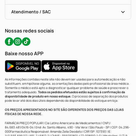
Troca E Devolução
Testes Rápidos
Bulas De A A Z
Autoteste Covid-19
Certificado De Segurança
Políticas De Marketplace
Portal Da Privacidade
Atendimento / SAC
Política De Privacidade
WhatsApp (47) 9202-1687
Atendimento@precopopular.com.br
Nossas redes sociais
Baixe nosso APP
As informações contidas neste site não devem ser usadas para automedicação e não
substituem, em hipótese alguma, as orientações dadas pelo profissional da área médica.
Somente o médico está apto a diagnosticar qualquer problema de saúde e prescrever o
tratamento adequado.
Todos os pedidos efetuados estão sujeitos à confirmação da
disponibilidade de produto em nosso estoque.
O processo de separação dos produtos
pode levar até dois dias úteis dependendo da disponibilidade do estoque em loja.
OS PREÇOS APRESENTADOS NO SITE SÃO DIFERENTES DOS PREÇOS DAS LOJAS
FÍSICAS DE NOSSA REDE.
FARMÁCIA PREÇO POPULAR | Cia Latino Americana de Medicamentos | CNPJ:
84.683.481/0416-04 | End: Av. Santo Albano, 490 - Vila Vera | São Paulo - SP | CEP: 04.296-
000Farmacêutica Responsável: Amanda Zelia Deodato | CRF/SP: 107393 | IE:
140.593.699.117 | AFE: 7.45817-2 | CMVS - 355030801-477-008910-1-0 | WhatsApp: (47) 9