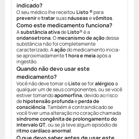
indicado?
O seu médico lhe receitou
Listo ®
para
prevenir
e
tratar
suas
náuseas
e
vômitos
.
Como este medicamento funciona?
A
substância ativa
de
Listo
® é a
ondansetrona
. O
mecanismo de ação
dessa
substância não foi completamente
caracterizado. A
ação
do medicamento inicia-
se aproximadamente
1 hora e meia
após a
ingestão.
Quando não devo usar este
medicamento?
Você não deve tomar o
Listo
se for
alérgico
a
qualquer um de seus componentes, ou se você
estiver tomando
apomorfina
, devido ao risco
de
hipotensão profunda
e
perda de
consciência
. Também é contraindicado se
você tiver uma alteração no coração chamada
síndrome congênita de prolongamento do
intervalo QT
, ou se já teve algum episódio de
ritmo cardíaco anormal
.
O que devo saber antes de usar este