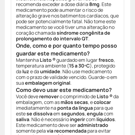
recomenda exceder a dose diária
8mg
. Este
medicamento pode aumentar o risco de
alteração grave nos batimentos cardíacos, que
pode ser potencialmente fatal. Não tome este
medicamento se você tiver uma alteração no
coração chamada
síndrome congênita de
prolongamento do intervalo QT
.
Onde, como e por quanto tempo posso
guardar este medicamento?
Mantenha
Listo ®
guardado em lugar
fresco
,
temperatura ambiente (
15 a 30ºC
), protegido
da
luz
e da
umidade
. Não use medicamento
com o prazo de validade vencido. Guarde-o em
sua
embalagem original
.
Como devo usar este medicamento?
Você deve
remover
o comprimido de
Listo ®
da
embalagem, com as
mãos secas
, e
colocar
imediatamente na
ponta da língua
para que
este
se dissolva
em
segundos
,
engula
com
saliva
. Não é necessário
ingerir
com
líquidos
.
Este medicamento deve ser
administrado
somente pela
via recomendada
para evitar