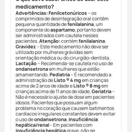
medicamento?
Advertências:
Fenilcetonúricos
– os
comprimidos de desintegração oral contêm
pequena quantidade de
fenilalanina
, um
componente do
aspartamo
, portanto devem
ser administrados com cautela nesses
pacientes.
Atenção:
contém
fenilalanina
.
Gravidez
– Este medicamento não deve ser
utilizado por mulheres grávidas sem
orientação médica ou do cirurgião-dentista.
Lactação
– Recomenda-se cautela no uso de
ondansetrona
em mulheres que estão
amamentando.
Pediatria
– É recomendado a
administração de
Listo ® 4 mg
em crianças
acima de 2 anos de idade e
Listo ® 8 mg
em
crianças acima de 11 anos de idade.
Geriatria
–
Não é necessário ajuste de dose em pacientes
idosos. Pacientes que possuam algum
problema no coração que causem batimentos
cardíacos irregulares constantes devem evitar
o uso de
ondansetrona
.
Insuficiência
hepática/renal
- Em pacientes com
insuficiência hepática
grave, não se