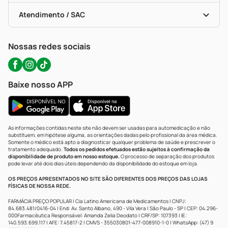
Bulas De A A Z
Autoteste Covid-19
Certificado De Segurança
Políticas De Marketplace
Portal Da Privacidade
Atendimento / SAC
Política De Privacidade
WhatsApp (47) 9202-1687
Atendimento@precopopular.com.br
Nossas redes sociais
Baixe nosso APP
As informações contidas neste site não devem ser usadas para automedicação e não
substituem, em hipótese alguma, as orientações dadas pelo profissional da área médica.
Somente o médico está apto a diagnosticar qualquer problema de saúde e prescrever o
tratamento adequado.
Todos os pedidos efetuados estão sujeitos à confirmação da
disponibilidade de produto em nosso estoque.
O processo de separação dos produtos
pode levar até dois dias úteis dependendo da disponibilidade do estoque em loja.
OS PREÇOS APRESENTADOS NO SITE SÃO DIFERENTES DOS PREÇOS DAS LOJAS
FÍSICAS DE NOSSA REDE.
FARMÁCIA PREÇO POPULAR | Cia Latino Americana de Medicamentos | CNPJ:
84.683.481/0416-04 | End: Av. Santo Albano, 490 - Vila Vera | São Paulo - SP | CEP: 04.296-
000Farmacêutica Responsável: Amanda Zelia Deodato | CRF/SP: 107393 | IE:
140.593.699.117 | AFE: 7.45817-2 | CMVS - 355030801-477-008910-1-0 | WhatsApp: (47) 9