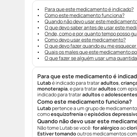
Para que este medicamento é indicado?
Como este medicamento funciona?
Quando não devo usar este medicament
O que devo saber antes de usar este me
Onde, como e por quanto tempo posso g
Como devo usar este medicamento?
O que devo fazer quando eu me esquecer
Quais os males que este medicamento p
O que fazer se alguém usar uma quantid
Para que este medicamento é indica
Lutab
é indicado para tratar
adultos
,
crianç
monoterapia
, e para tratar
adultos
com episó
indicado para tratar
adultos
e
adolescente
Como este medicamento funciona?
Lutab
pertence a um grupo de medicament
como
esquizofrenia
e
episódios depressiv
Quando não devo usar este medicam
Não tome Lutab se você:
for alérgico
ao
clor
Estiver tomando
outros medicamentos com