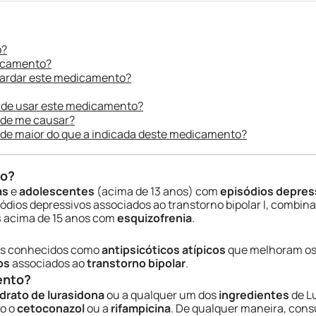
o?
dicamento?
uardar este medicamento?
 de usar este medicamento?
ode me causar?
ade maior do que a indicada deste medicamento?
do?
as
e
adolescentes
(acima de 13 anos) com
episódios depres
dios depressivos associados ao transtorno bipolar I, combin
s
acima de 15 anos com
esquizofrenia
.
os conhecidos como
antipsicóticos atípicos
que melhoram os
os
associados ao
transtorno bipolar
.
ento?
idrato de lurasidona
ou a qualquer um dos
ingredientes
de Lu
o o
cetoconazol
ou a
rifampicina
. De qualquer maneira, consu