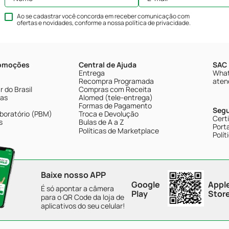
Ao se cadastrar você concorda em receber comunicação com
ofertas e novidades, conforme a nossa
política de privacidade
.
romoções
Central de Ajuda
SAC 
Entrega
What
Recompra Programada
aten
 do Brasil
Compras com Receita
tas
Alomed (tele-entrega)
Formas de Pagamento
Seg
boratório (PBM)
Troca e Devolução
Cert
s
Bulas de A a Z
Porta
Políticas de Marketplace
Polít
Baixe nosso APP
Google
Appl
É só apontar a câmera
Play
Stor
para o QR Code da loja de
aplicativos do seu celular!