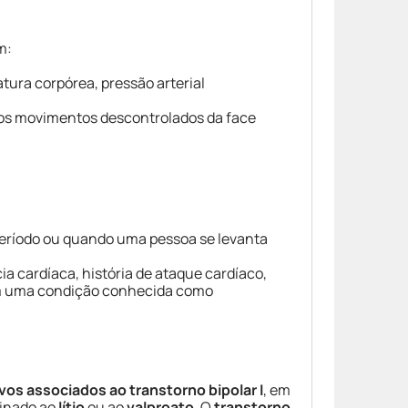
m:
ura corpórea, pressão arterial
os movimentos descontrolados da face
período ou quando uma pessoa se levanta
ia cardíaca, história de ataque cardíaco,
om uma condição conhecida como
os associados ao transtorno bipolar I
, em
inado ao
lítio
ou ao
valproato
. O
transtorno