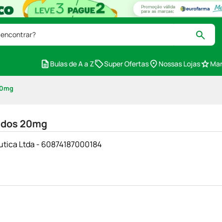
 encontrar?
Bulas de A a Z
Super Ofertas
Nossas Lojas
Mar
20mg
idos 20mg
utica Ltda - 60874187000184