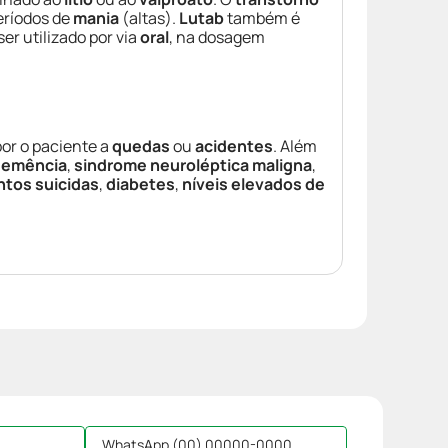
eríodos de
mania
(altas).
Lutab
também é
er utilizado por via
oral
, na dosagem
por o paciente a
quedas
ou
acidentes
. Além
 demência
,
sindrome neuroléptica maligna
,
tos suicidas
,
diabetes
,
níveis elevados de