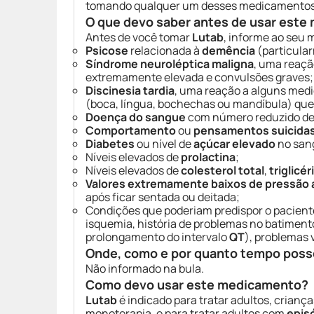
tomando qualquer um desses medicamentos
O que devo saber antes de usar est
Antes de você tomar
Lutab
, informe ao seu 
Psicose
relacionada à
demência
(particula
Síndrome neuroléptica maligna
, uma reaçã
extremamente elevada e convulsões graves;
Discinesia tardia
, uma reação a alguns med
(boca, língua, bochechas ou mandíbula) qu
Doença do sangue
com número reduzido de l
Comportamento
ou
pensamentos suicida
Diabetes
ou nível de
açúcar elevado
no san
Níveis elevados de
prolactina
;
Níveis elevados de
colesterol total
,
triglicé
Valores extremamente baixos de pressão a
após ficar sentada ou deitada;
Condições que poderiam predispor o pacient
isquemia, história de problemas no batime
prolongamento do intervalo
QT
), problemas 
Onde, como e por quanto tempo poss
Não informado na bula.
Como devo usar este medicamento?
Lutab
é indicado para tratar adultos, crian
monoterapia, e para tratar adultos com
epis