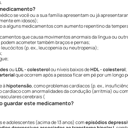
.
e medicamento?
médico se você ou a sua família apresentam ou já apresentara
rmente em idosos);
o a alguns medicamentos com aumento repentino da temperat
icamentos que causa movimentos anormais da língua ou outr
e podem acometer também braços e pernas;
eucócitos (p. ex., leucopenia ou neutropenia);
s
;
gue;
rides
ou
LDL - colesterol
ou níveis baixos de
HDL - colesterol
;
rterial
que ocorrem após a pessoa ficar em pé por um longo 
e à
hipotensão
, como problemas cardíacos (p. ex., insuficiênc
nto cardíaco com anormalidades da condução (arritmia) ou c
vasculares cerebrais (
o guardar este medicamento?
ças e adolescentes (acima de 13 anos) com
episódios depressiv
ódios depressivos associados ao transtorno bipolar I
, comb