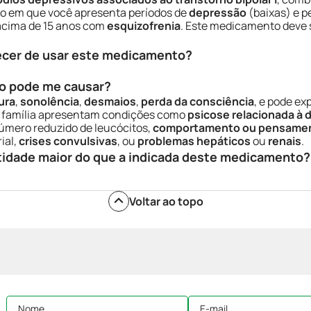
o em que você apresenta períodos de
depressão
(baixas) e p
 acima de 15 anos com
esquizofrenia
. Este medicamento deve s
ecer de usar este medicamento?
o pode me causar?
ura
,
sonolência
,
desmaios
,
perda da consciência
, e pode ex
ua família apresentam condições como
psicose relacionada à
mero reduzido de leucócitos,
comportamento ou pensamen
ial,
crises convulsivas
, ou
problemas hepáticos
ou
renais
.
tidade maior do que a indicada deste medicamento?
Voltar ao topo