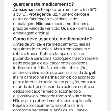
guardar este medicamento?
Armazenar
em temperatura ambiente (de 15°C
a 30°C).
Proteger
da luz. Número de lote e
datas de fabricação e validade: vide
embalagem.
Não use
medicamento com o
prazo de validade vencido.
Guarde
- o em sua
embalagem original.
Como devo usar este medicamento?
Antes de utilizar este medicamento, leia as
seguintes instruções: Abra a embalagem e
retire o frasco. Retire a tampa do frasco
puxando-a para cima. Coloque o frasco sobre o
dedo polegar e o aplicador entre os dedos
indicador e médio. Na primeira utilização,
acione a
válvula
até que ocorra a saída do
gel
.
Insira o frasco na
narina
com o bico apontado
para a lateral do nariz. Nesta posição, empurre
o fundo do frasco, usando o polegar contra os
dedos indicador e médio, acionando o
dispositivo aplicador de forma rápida e firme.
Não aspire profundamente após a aplicação.
Repita o procedimento na outra narina,
conforme necessário. Após o uso, limpe o