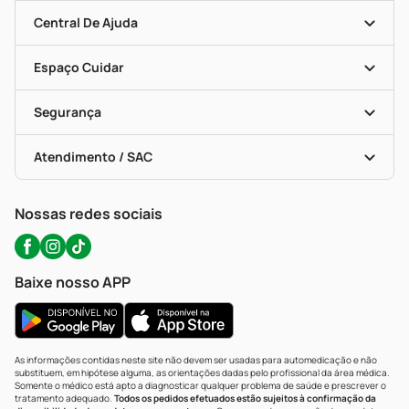
Mapa De Categorias
Clube PP
Blog Da PP
Convênios
Central De Ajuda
Seja Uma Loja Parceira
Programa Popular Do Brasil
Encarte De Ofertas
Entrega
Dermaclub
Recompra Programada
Espaço Cuidar
Descontos De Laboratório (PBM)
Compras Com Receita
Cupons E Ofertas
Alomed (tele-Entrega)
Vacinas
Formas De Pagamento
Serviços Farmacêuticos
Segurança
Troca E Devolução
Testes Rápidos
Bulas De A A Z
Autoteste Covid-19
Certificado De Segurança
Políticas De Marketplace
Portal Da Privacidade
Atendimento / SAC
Política De Privacidade
WhatsApp (47) 9202-1687
Atendimento@precopopular.com.br
Nossas redes sociais
Baixe nosso APP
As informações contidas neste site não devem ser usadas para automedicação e não
substituem, em hipótese alguma, as orientações dadas pelo profissional da área médica.
Somente o médico está apto a diagnosticar qualquer problema de saúde e prescrever o
tratamento adequado.
Todos os pedidos efetuados estão sujeitos à confirmação da