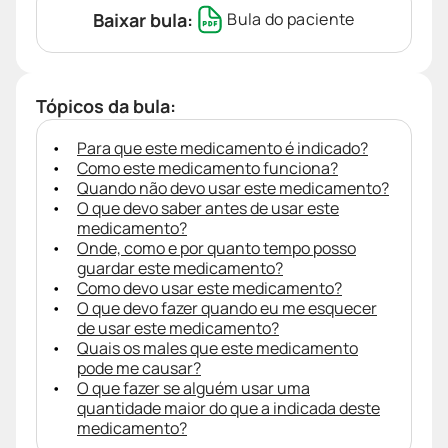
Baixar bula:
Bula do paciente
Tópicos da bula:
Para que este medicamento é indicado?
Como este medicamento funciona?
Quando não devo usar este medicamento?
O que devo saber antes de usar este
medicamento?
Onde, como e por quanto tempo posso
guardar este medicamento?
Como devo usar este medicamento?
O que devo fazer quando eu me esquecer
de usar este medicamento?
Quais os males que este medicamento
pode me causar?
O que fazer se alguém usar uma
quantidade maior do que a indicada deste
medicamento?