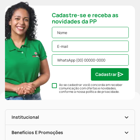
Cadastre-se e receba as
novidades da PP
Cadastrar
Ao se cadastrar você concorda em receber
comunicação com ofertas e novidades,
conforme a nossa
política de privacidade
.
Institucional
História
Nossas Lojas
Benefícios E Promoções
Trabalhe Conosco