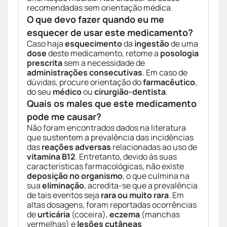
recomendadas sem orientação médica.
O que devo fazer quando eu me
esquecer de usar este medicamento?
Caso haja
esquecimento
da
ingestão
de uma
dose
deste medicamento, retome a
posologia
prescrita
sem a necessidade de
administrações consecutivas
. Em caso de
dúvidas, procure orientação do
farmacêutico
,
do seu
médico
ou
cirurgião-dentista
.
Quais os males que este medicamento
pode me causar?
Não foram encontrados dados na literatura
que sustentem a prevalência das incidências
das
reações adversas
relacionadas ao uso de
vitamina B12
. Entretanto, devido às suas
características farmacológicas, não existe
deposição no organismo
, o que culmina na
sua
eliminação
, acredita-se que a prevalência
de tais eventos seja
rara ou muito rara
. Em
altas dosagens, foram reportadas ocorrências
de
urticária
(coceira),
eczema
(manchas
vermelhas) e
lesões cutâneas