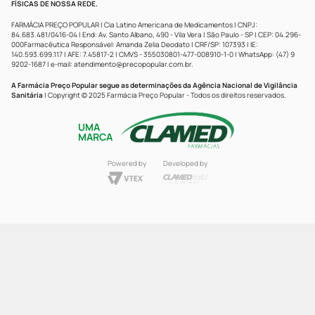
FÍSICAS DE NOSSA REDE.
FARMÁCIA PREÇO POPULAR | Cia Latino Americana de Medicamentos | CNPJ:
84.683.481/0416-04 | End: Av. Santo Albano, 490 - Vila Vera | São Paulo - SP | CEP: 04.296-
000Farmacêutica Responsável: Amanda Zelia Deodato | CRF/SP: 107393 | IE:
140.593.699.117 | AFE: 7.45817-2 | CMVS - 355030801-477-008910-1-0 | WhatsApp: (47) 9
9202-1687 | e-mail:
atendimento@precopopular.com.br
.
A Farmácia Preço Popular segue as determinações da Agência Nacional de Vigilância
Sanitária
| Copyright © 2025 Farmácia Preço Popular - Todos os direitos reservados.
UMA
MARCA
Powered by
Developed by