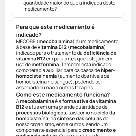
quantidade maior do que a indicada deste
medicamento?
Para que este medicamento é
indicado?
MECOBE (
mecobalamina
) é um medicamento
à base de
vitamina B12
(
mecobalamina
)
indicado para o tratamento da
deficiência de
vitamina B12
em pacientes que estejam em
uso de
metformina
. Também está indicado
como terapia auxiliar para os casos de
hiper-
homocisteinemia
(aumento dos níveis de
homocisteína no sangue), podendo ser
associado ou não a outras terapias.
Como este medicamento funciona?
A
mecobalamina
é a
forma ativa da vitamina
B12
e atua em uma grande quantidade de
processos biológicos
, tais como no
ciclo da
homocisteína
, na
síntese das células
do
nosso organismo, entre outros, sendo um
componente essencial para o
crescimento e
replicação celular
. O uso contínuo de