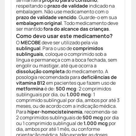
se manterá
próprio para o consumo
,
respeitando o
prazo de validade
indicado na
embalagem. Não use medicamento com o
prazo de validade vencido
. Guarde-o em sua
embalagem original
. Todo medicamento deve
ser mantido
fora do alcance das crianças
.
Como devo usar este medicamento?
O
MECOBE
deve ser utilizado pela via
sublingual
. Para o uso de
comprimidos
sublinguais
, coloque o comprimido sob a
língua e permaneça com a boca fechada, sem
engolir ou mastigar, até que ocorra a
dissolução completa
do medicamento. A
posologia recomendada para
deficiências de
vitamina B12
em pacientes que fazem uso de
metformina
é de:
500 mcg
: 2 comprimidos
sublinguais por dia, ou
1.000 mcg
: 1
comprimido sublingual por dia, ambos por até 3
meses, ou de acordo com a indicação médica.
Para
hiper-homocisteinemia
, recomenda-se
2 comprimidos sublinguais de
500 mcg
por dia
ou 1 comprimido sublingual de
1.000 mcg
por
dia, ambos por até 1 mês, ou conforme
orientação médica. Não exceder as doses