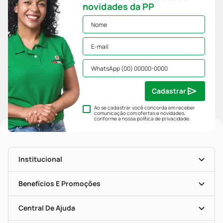
novidades da PP
Cadastrar
Ao se cadastrar você concorda em receber
comunicação com ofertas e novidades,
conforme a nossa
política de privacidade
.
Institucional
História
Nossas Lojas
Benefícios E Promoções
Trabalhe Conosco
Mapa De Categorias
Clube PP
Blog Da PP
Convênios
Central De Ajuda
Seja Uma Loja Parceira
Programa Popular Do Brasil