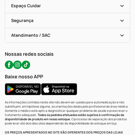
Encarte De Ofertas
Entrega
Dermaclub
Recompra Programada
Espaço Cuidar
Descontos De Laboratório (PBM)
Compras Com Receita
Cupons E Ofertas
Alomed (tele-Entrega)
Vacinas
Formas De Pagamento
Serviços Farmacêuticos
Segurança
Troca E Devolução
Testes Rápidos
Bulas De A A Z
Autoteste Covid-19
Certificado De Segurança
Políticas De Marketplace
Portal Da Privacidade
Atendimento / SAC
Política De Privacidade
WhatsApp (47) 9202-1687
Atendimento@precopopular.com.br
Nossas redes sociais
Baixe nosso APP
As informações contidas neste site não devem ser usadas para automedicação e não
substituem, em hipótese alguma, as orientações dadas pelo profissional da área médica.
Somente o médico está apto a diagnosticar qualquer problema de saúde e prescrever o
tratamento adequado.
Todos os pedidos efetuados estão sujeitos à confirmação da
disponibilidade de produto em nosso estoque.
O processo de separação dos produtos
pode levar até dois dias úteis dependendo da disponibilidade do estoque em loja.
OS PREÇOS APRESENTADOS NO SITE SÃO DIFERENTES DOS PREÇOS DAS LOJAS