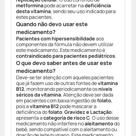
metformina
pode acarretar na
deficiência
desta vitamina
, sendo seu uso indicado para
estes pacientes.
Quando não devo usar este
medicamento?
Pacientes com hipersensibilidade
aos
componentes da fórmula não devem utilizar
este medicamento. Este medicamento é
contraindicado para pacientes pediátricos
.
O que devo saber antes de usar este
medicamento?
Deve-se ter atenção com aqueles pacientes
que já fazem uso de outras fontes de
vitamina
B12
, monitorando periodicamente os
níveis
séricos da vitamina
. Atenção deve ser dada
em pacientes com baixa ingestão de
folato
,
pois a
vitamina B12
pode mascarar a
deficiência do
folato
.
Gravidez e Lactação
:
apresenta a
categoria de risco C
. O uso desse
medicamento não interfere no
aleitamento
do
bebê, sendo compatível com o aleitamento ou
doação de leite humano. Este medicamento