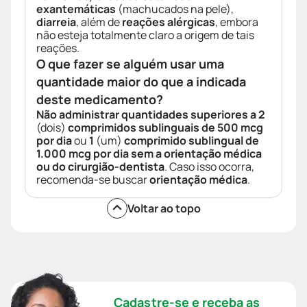
exantemáticas
(machucados na pele),
diarreia
, além de
reações alérgicas
, embora
não esteja totalmente claro a origem de tais
reações.
O que fazer se alguém usar uma
quantidade maior do que a indicada
deste medicamento?
Não administrar quantidades superiores a 2
(dois)
comprimidos sublinguais de 500 mcg
por dia
ou
1
(um)
comprimido sublingual de
1.000 mcg por dia sem a orientação médica
ou do cirurgião-dentista
. Caso isso ocorra,
recomenda-se buscar
orientação médica
.
Voltar ao topo
Cadastre-se e receba as