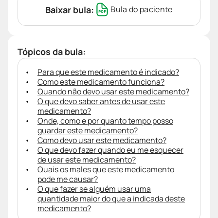
Baixar bula:
Bula do paciente
Tópicos da bula:
Para que este medicamento é indicado?
Como este medicamento funciona?
Quando não devo usar este medicamento?
O que devo saber antes de usar este
medicamento?
Onde, como e por quanto tempo posso
guardar este medicamento?
Como devo usar este medicamento?
O que devo fazer quando eu me esquecer
de usar este medicamento?
Quais os males que este medicamento
pode me causar?
O que fazer se alguém usar uma
quantidade maior do que a indicada deste
medicamento?