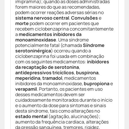
imipramina); quando as doses administradas
forem maiores do que as recomendadas,
podem ocorrer reações adversas sérias no
sistema nervoso central
.
Convulsões
e
morte
podem ocorrer em pacientes que
recebem ciclobenzaprina concomitantemente
a
medicamentos inibidores da
monoaminoxidase
. Uma síndrome
potencialmente fatal (chamada
Síndrome
serotoninérgica
) ocorreu quando a
ciclobenzaprina foi usada em combinação
com os seguintes medicamentos:
inibidores
da recaptação de serotonina
,
antidepressivos tricíclicos
,
buspirona
,
meperidina
,
tramadol
, medicamentos
inibidores da monoaminoxidase,
bupropiona
e
verapamil
. Portanto, os pacientes em uso
desses medicamentos devem ser
cuidadosamente monitorados durante o início
e o aumento da dose para sintomas e sinais
desta síndrome, tais como alterações no
estado mental
(agitação, alucinações);
aumento da frequência cardíaca, alterações
da pressão sanguínea, tremores, rigidez,