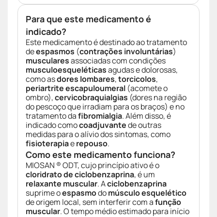
Para que este medicamento é
indicado?
Este medicamento é destinado ao tratamento
de
espasmos
(
contrações involuntárias
)
musculares
associadas com condições
musculoesqueléticas
agudas e dolorosas,
como as
dores lombares
,
torcicolos
,
periartrite escapuloumeral
(acomete o
ombro),
cervicobraquialgias
(dores na região
do pescoço que irradiam para os braços) e no
tratamento da
fibromialgia
. Além disso, é
indicado como
coadjuvante
de outras
medidas para o alívio dos sintomas, como
fisioterapia
e
repouso
.
Como este medicamento funciona?
MIOSAN ® ODT, cujo princípio ativo é o
cloridrato de ciclobenzaprina
, é um
relaxante muscular
. A
ciclobenzaprina
suprime o
espasmo
do
músculo esquelético
de origem local, sem interferir com a
função
muscular
. O tempo médio estimado para início