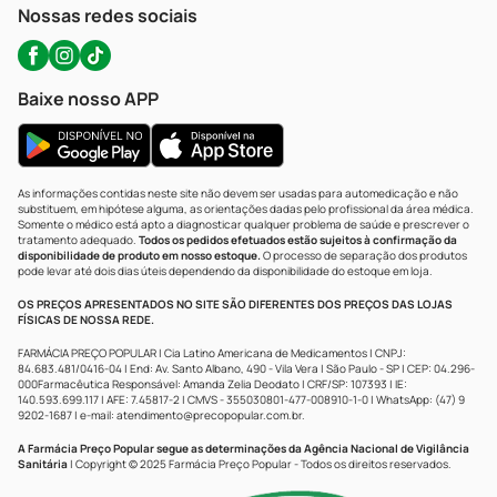
Nossas redes sociais
Baixe nosso APP
As informações contidas neste site não devem ser usadas para automedicação e não
substituem, em hipótese alguma, as orientações dadas pelo profissional da área médica.
Somente o médico está apto a diagnosticar qualquer problema de saúde e prescrever o
tratamento adequado.
Todos os pedidos efetuados estão sujeitos à confirmação da
disponibilidade de produto em nosso estoque.
O processo de separação dos produtos
pode levar até dois dias úteis dependendo da disponibilidade do estoque em loja.
OS PREÇOS APRESENTADOS NO SITE SÃO DIFERENTES DOS PREÇOS DAS LOJAS
FÍSICAS DE NOSSA REDE.
FARMÁCIA PREÇO POPULAR | Cia Latino Americana de Medicamentos | CNPJ:
84.683.481/0416-04 | End: Av. Santo Albano, 490 - Vila Vera | São Paulo - SP | CEP: 04.296-
000Farmacêutica Responsável: Amanda Zelia Deodato | CRF/SP: 107393 | IE:
140.593.699.117 | AFE: 7.45817-2 | CMVS - 355030801-477-008910-1-0 | WhatsApp: (47) 9
9202-1687 | e-mail:
atendimento@precopopular.com.br
.
A Farmácia Preço Popular segue as determinações da Agência Nacional de Vigilância
Sanitária
| Copyright © 2025 Farmácia Preço Popular - Todos os direitos reservados.