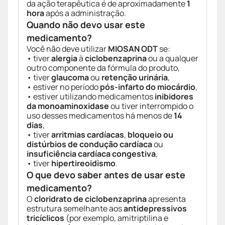
da ação terapêutica é de aproximadamente
1
hora
após a administração.
Quando não devo usar este
medicamento?
Você não deve utilizar
MIOSAN ODT
se:
• tiver
alergia
à
ciclobenzaprina
ou a qualquer
outro componente da fórmula do produto,
• tiver
glaucoma
ou
retenção urinária
,
• estiver no período
pós-infarto do miocárdio
,
• estiver utilizando medicamentos
inibidores
da monoaminoxidase
ou tiver interrompido o
uso desses medicamentos há menos de
14
dias
,
• tiver
arritmias cardíacas
,
bloqueio ou
distúrbios de condução cardíaca
ou
insuficiência cardíaca congestiva
,
• tiver
hipertireoidismo
.
O que devo saber antes de usar este
medicamento?
O
cloridrato de ciclobenzaprina
apresenta
estrutura semelhante aos
antidepressivos
tricíclicos
(por exemplo, amitriptilina e