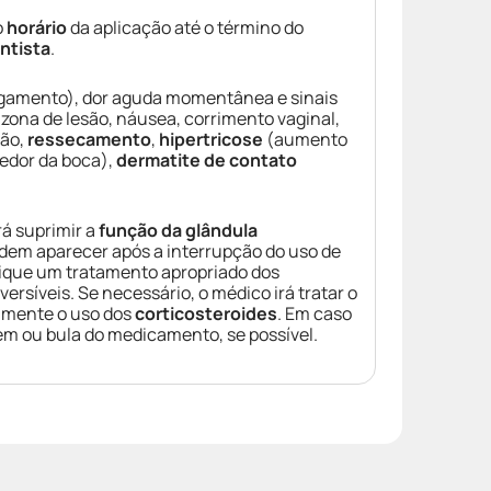
o
horário
da aplicação até o término do
ntista
.
gamento), dor aguda momentânea e sinais
zona de lesão, náusea, corrimento vaginal,
ção,
ressecamento
,
hipertricose
(aumento
redor da boca),
dermatite de contato
rá suprimir a
função da glândula
dem aparecer após a interrupção do uso de
dique um tratamento apropriado dos
rsíveis. Se necessário, o médico irá tratar o
amente o uso dos
corticosteroides
. Em caso
em ou bula do medicamento, se possível.