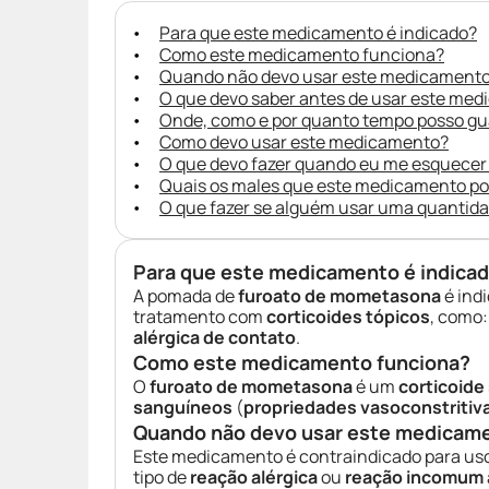
Para que este medicamento é indicado?
Como este medicamento funciona?
Quando não devo usar este medicament
O que devo saber antes de usar este me
Onde, como e por quanto tempo posso g
Como devo usar este medicamento?
O que devo fazer quando eu me esquecer
Quais os males que este medicamento p
O que fazer se alguém usar uma quantid
Para que este medicamento é indica
A pomada de
furoato de mometasona
é indi
tratamento com
corticoides tópicos
, como
alérgica de contato
.
Como este medicamento funciona?
O
furoato de mometasona
é um
corticoide
sanguíneos
(
propriedades vasoconstritiv
Quando não devo usar este medicam
Este medicamento é contraindicado para uso
tipo de
reação alérgica
ou
reação incomum