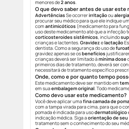
menores de
2 anos
.
O que devo saber antes de usar est
Advertências
Se ocorrer
irritação
ou
alergi
procurar seu médico para que ele indique 
com
antimicóticos
(medicamento para fung
uso deste medicamento até que a infecção 
corticosteroides sistêmicos
, incluindo
sup
crianças e lactentes.
Gravidez
e
lactação
Es
dentista. Como a segurança do uso de
furoa
gravidez apenas se os
benefícios
justificar
crianças deverá ser limitado à
mínima dose
c
primeiros dias de tratamento, deverá ser con
necessitará de tratamento específico prescr
Onde, como e por quanto tempo poss
Este medicamento deve ser mantido em
tem
em sua
embalagem original
. Todo medicame
Como devo usar este medicamento?
Você deve aplicar uma
fina camada de pom
com a tampa virada para cima, para que o con
pomada é indicada para uso
dermatológico
indicação médica. Siga a
orientação de seu
tratamento sem o conhecimento do seu méd