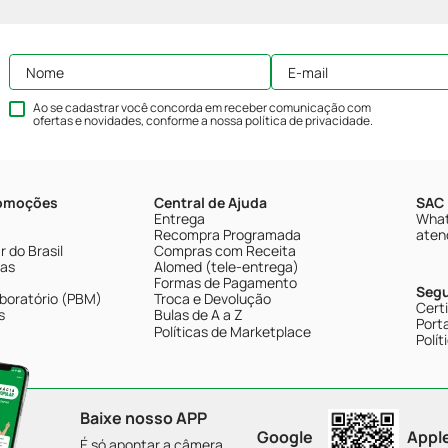
Ao se cadastrar você concorda em receber comunicação com
ofertas e novidades, conforme a nossa
política de privacidade
.
romoções
Central de Ajuda
SAC 
Entrega
What
Recompra Programada
aten
 do Brasil
Compras com Receita
tas
Alomed (tele-entrega)
Formas de Pagamento
Seg
boratório (PBM)
Troca e Devolução
Cert
s
Bulas de A a Z
Porta
Políticas de Marketplace
Polít
Baixe nosso APP
Google
Appl
É só apontar a câmera