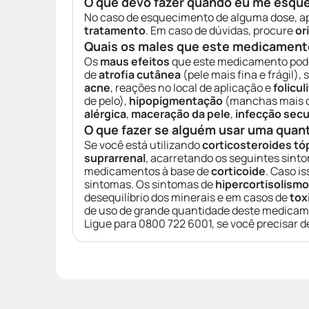
O que devo fazer quando eu me esqu
No caso de esquecimento de alguma dose, a
tratamento
. Em caso de dúvidas, procure
or
Quais os males que este medicament
Os
maus efeitos
que este medicamento pode
de
atrofia cutânea
(pele mais fina e frágil), 
acne
, reações no local de aplicação e
folicul
de pelo),
hipopigmentação
(manchas mais cl
alérgica
,
maceração da pele
,
infecção secu
O que fazer se alguém usar uma quan
Se você está utilizando
corticosteroides tó
suprarrenal
, acarretando os seguintes sint
medicamentos à base de
corticoide
. Caso i
sintomas. Os sintomas de
hipercortisolism
desequilíbrio dos minerais e em casos de
tox
de uso de grande quantidade deste medica
Ligue para 0800 722 6001, se você precisar d