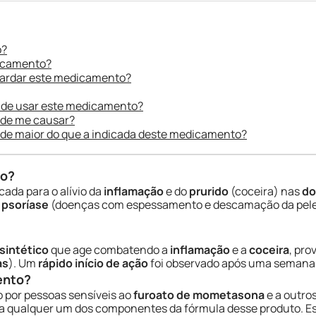
o?
dicamento?
uardar este medicamento?
 de usar este medicamento?
ode me causar?
ade maior do que a indicada deste medicamento?
do?
cada para o alívio da
inflamação
e do
prurido
(coceira) nas
do
:
psoríase
(doenças com espessamento e descamação da pele
 sintético
que age combatendo a
inflamação
e a
coceira
, pr
as
). Um
rápido início de ação
foi observado após uma semana 
ento?
 por pessoas sensíveis ao
furoato de mometasona
e a outro
a qualquer um dos componentes da fórmula desse produto. E