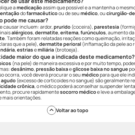
ecer de usar este medicamento?
plique a
medicação
assim que possível e a mantenha o mesm
ientação
do
farmacêutico
ou de seu
médico
, ou
cirurgião-de
o pode me causar?
 causar incluem: ardor,
prurido
(coceira),
parestesia
(formi
sinais
alérgicos
,
dermatite
,
eritema
,
furúnculos
, aumento da 
ite
. Também foram relatadas reações como queimação, irrita
aras que a pele),
dermatite perioral
(inflamação da pele ao 
ndária
,
estrias
e
miliária
(brotoeja).
tidade maior do que a indicada deste medicamento?
picos
(na pele) de maneira excessiva e por muito tempo, pode
omas:
desânimo
,
pressão baixa
e
glicose baixa no sangue
po
sso ocorra, você deverá procurar o seu
médico
para que ele in
o agudo
(excesso de corticoides no sangue) são geralmente reve
icidade crônica
, o médico poderá aconselhar suspender lent
mento, procure rapidamente
socorro médico
e leve a embalag
e mais orientações.
Voltar ao topo