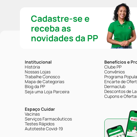
Cadastre-se e
receba as
novidades da PP
Institucional
Benefícios e P
História
Clube PP
Nossas Lojas
Convênios
Trabalhe Conosco
Programa Popular
Mapa de Categorias
Encarte de Ofer
Blog da PP
Dermaclub
Descontos de La
Seja uma Loja Parceira
Cupons e Oferta
Espaço Cuidar
Vacinas
Serviços Farmacêuticos
Testes Rápidos
Autoteste Covid-19