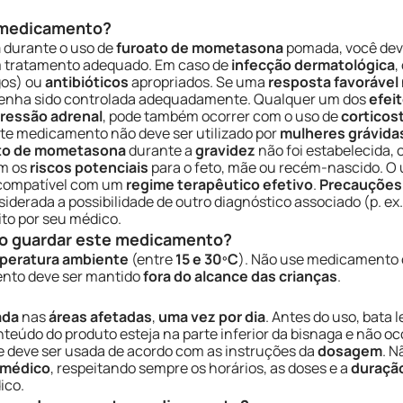
e medicamento?
a
durante o uso de
furoato de mometasona
pomada, você deve
um tratamento adequado. Em caso de
infecção dermatológica
,
os) ou
antibióticos
apropriados. Se uma
resposta favorável
tenha sido controlada adequadamente. Qualquer um dos
efei
ressão adrenal
, pode também ocorrer com o uso de
corticos
te medicamento não deve ser utilizado por
mulheres grávida
to de mometasona
durante a
gravidez
não foi estabelecida, 
em os
riscos potenciais
para o feto, mãe ou recém-nascido. O 
ompatível com um
regime terapêutico efetivo
.
Precauções
siderada a possibilidade de outro diagnóstico associado (p. ex
ito por seu médico.
o guardar este medicamento?
peratura ambiente
(entre
15 e 30ºC
). Não use medicamento
nto deve ser mantido
fora do alcance das crianças
.
ada
nas
áreas afetadas
,
uma vez por dia
. Antes do uso, bata
teúdo do produto esteja na parte inferior da bisnaga e não oco
e deve ser usada de acordo com as instruções da
dosagem
. N
 médico
, respeitando sempre os horários, as doses e a
duraçã
ico.