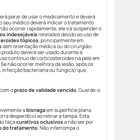
rá parar de usar o medicamento e deverá
 o seu médico deverá indicar o tratamento
não ocorrer rapidamente, ele irá suspender o
tos indesejáveis
relatados devido ao uso de
teroides tópicos
, principalmente em
s
sem orientação médica ou do cirurgião-
o produto deverá ser usado durante a
uso contínuo de corticosteroides na pele em
Se não ocorrer melhora da lesão, após os
., infecção bacteriana ou fúngica) que
 com o
prazo de validade vencido
. Guarde-o
 levemente a
bisnaga
em superfície plana
rra desperdício ao retirar a tampa. Esta
ão faça
curativos oclusivos
a não ser por
o do tratamento
. Não interrompa o