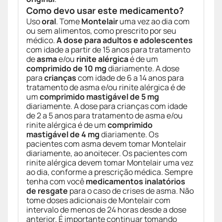
Como devo usar este medicamento?
Uso
oral
. Tome
Montelair
uma vez ao dia com
ou sem alimentos, como prescrito por seu
médico.
A dose para adultos e adolescentes
com idade a partir de 15 anos para tratamento
de
asma
e/ou
rinite alérgica
é de um
comprimido de 10 mg
diariamente. A dose
para
crianças
com idade de 6 a 14 anos para
tratamento de asma e/ou rinite alérgica é de
um
comprimido mastigável de 5 mg
diariamente. A dose para crianças com idade
de 2 a 5 anos para tratamento de asma e/ou
rinite alérgica é de um
comprimido
mastigável de 4 mg
diariamente. Os
pacientes com asma devem tomar Montelair
diariamente, ao anoitecer. Os pacientes com
rinite alérgica devem tomar Montelair uma vez
ao dia, conforme a prescrição médica. Sempre
tenha com você
medicamentos inalatórios
de resgate
para o caso de crises de asma. Não
tome doses adicionais de Montelair com
intervalo de menos de 24 horas desde a dose
anterior. É importante continuar tomando