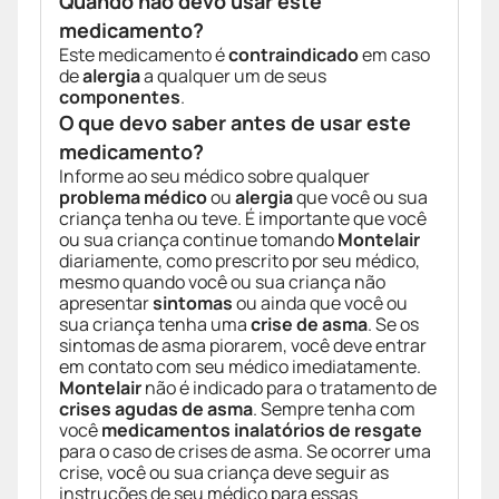
Quando não devo usar este
medicamento?
Este medicamento é
contraindicado
em caso
de
alergia
a qualquer um de seus
componentes
.
O que devo saber antes de usar este
medicamento?
Informe ao seu médico sobre qualquer
problema médico
ou
alergia
que você ou sua
criança tenha ou teve. É importante que você
ou sua criança continue tomando
Montelair
diariamente, como prescrito por seu médico,
mesmo quando você ou sua criança não
apresentar
sintomas
ou ainda que você ou
sua criança tenha uma
crise de asma
. Se os
sintomas de asma piorarem, você deve entrar
em contato com seu médico imediatamente.
Montelair
não é indicado para o tratamento de
crises agudas de asma
. Sempre tenha com
você
medicamentos inalatórios de resgate
para o caso de crises de asma. Se ocorrer uma
crise, você ou sua criança deve seguir as
instruções de seu médico para essas