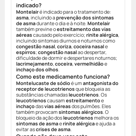
indicado?
Montelair
é indicado para o tratamento de:
asma
, incluindo a
prevenção dos sintomas
de asma
durante o dia e à noite.
Montelair
também previne o
estreitamento das vias
aéreas
causado pelo exercício;
rinite alérgica
,
incluindo sintomas diurnos e noturnos como
congestão nasal
,
coriza
,
coceira nasal
e
espirros
;
congestão nasal
ao despertar,
dificuldade de dormir e despertares noturnos;
lacrimejamento
,
coceira
,
vermelhidão
e
inchaço dos olhos
.
Como este medicamento funciona?
Montelucaste de sódio
é um
antagonista do
receptor de leucotrienos
que bloqueia as
substâncias chamadas
leucotrienos
. Os
leucotrienos
causam
estreitamento
e
inchaço
das
vias aéreas
dos pulmões. Eles
também provocam
sintomas alérgicos
. O
bloqueio da ação dos
leucotrienos
melhora os
sintomas de asma
e
rinite alérgica
e ajuda a
evitar as
crises de asma
.