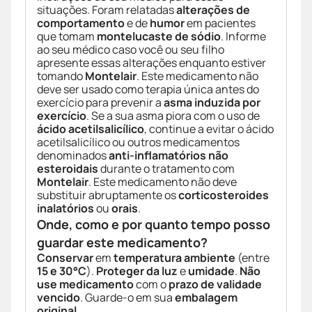
situações. Foram relatadas
alterações de
comportamento
e de
humor
em pacientes
que tomam
montelucaste de sódio
. Informe
ao seu médico caso você ou seu filho
apresente essas alterações enquanto estiver
tomando
Montelair
. Este medicamento não
deve ser usado como terapia única antes do
exercício para prevenir a
asma induzida por
exercício
. Se a sua asma piora com o uso de
ácido acetilsalicílico
, continue a evitar o ácido
acetilsalicílico ou outros medicamentos
denominados
anti-inflamatórios não
esteroidais
durante o tratamento com
Montelair
. Este medicamento não deve
substituir abruptamente os
corticosteroides
inalatórios
ou
orais
.
Onde, como e por quanto tempo posso
guardar este medicamento?
Conservar
em
temperatura ambiente
(entre
15 e 30°C
).
Proteger da luz
e
umidade
.
Não
use medicamento
com o
prazo de validade
vencido
. Guarde-o em sua
embalagem
original
.