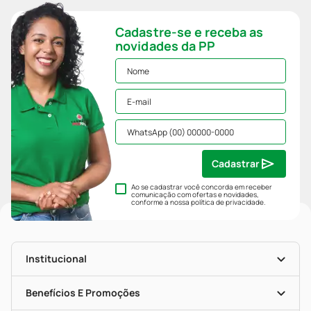
Cadastre-se e receba as
novidades da PP
Cadastrar
Ao se cadastrar você concorda em receber
comunicação com ofertas e novidades,
conforme a nossa
política de privacidade
.
Institucional
História
Nossas Lojas
Benefícios E Promoções
Trabalhe Conosco