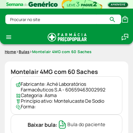
Procurar no site
Home
Bulas
Montelair 4MG com 60 Saches
Montelair 4MG com 60 Saches
Fabricante:
Aché Laboratórios
Farmacêuticos S.A - 60659463002992
Categoria:
Asma
Princípio ativo:
Montelucaste De Sodio
Forma:
Baixar bula:
Bula do paciente