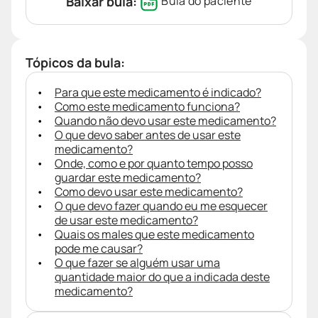
Baixar bula:
Bula do paciente
Tópicos da bula:
Para que este medicamento é indicado?
Como este medicamento funciona?
Quando não devo usar este medicamento?
O que devo saber antes de usar este
medicamento?
Onde, como e por quanto tempo posso
guardar este medicamento?
Como devo usar este medicamento?
O que devo fazer quando eu me esquecer
de usar este medicamento?
Quais os males que este medicamento
pode me causar?
O que fazer se alguém usar uma
quantidade maior do que a indicada deste
medicamento?