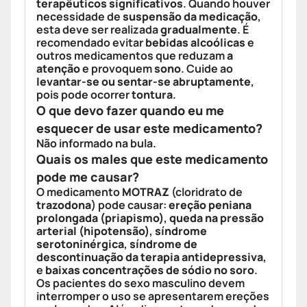
terapêuticos significativos
. Quando houver
necessidade de
suspensão da medicação
,
esta deve ser realizada
gradualmente
. É
recomendado evitar
bebidas alcoólicas
e
outros medicamentos que reduzam
a
atenção
e provoquem
sono
. Cuide ao
levantar-se ou sentar-se abruptamente
,
pois pode ocorrer
tontura
.
O que devo fazer quando eu me
esquecer de usar este medicamento?
Não informado na bula.
Quais os males que este medicamento
pode me causar?
O medicamento
MOTRAZ
(cloridrato de
trazodona
) pode causar:
ereção peniana
prolongada (priapismo)
,
queda na pressão
arterial (hipotensão)
,
síndrome
serotoninérgica
,
síndrome de
descontinuação da terapia antidepressiva
,
e
baixas concentrações de sódio no soro
.
Os pacientes do sexo masculino devem
interromper o uso se apresentarem ereções