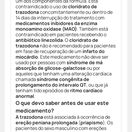
um dos componentes da fórmula. Está
contraindicado o uso de
cloridrato de
trazodona
concomitantemente ou dentro de
14 dias da interrupção do tratamento com
medicamentos inibidores da enzima
monoamino oxidase (MAO)
. Também está
contraindicado em pacientes recebendo o
antibiótico linezolida
. O
cloridrato de
trazodona
não é recomendado para pacientes
em fase de recuperação de um
infarto do
miocárdio
. Este medicamento não deve ser
usado por pessoas com
síndrome de má
absorção de glicose-galactose
ou por
aqueles que tenham uma alteração cardíaca
chamada
síndrome congênita de
prolongamento do intervalo QT
, ou que já
tenham tido episódios de
ritmo cardíaco
anormal
.
O que devo saber antes de usar este
medicamento?
A trazodona
está associada à ocorrência de
ereção peniana prolongada
(
priapismo
). Os
pacientes do sexo masculino com ereções