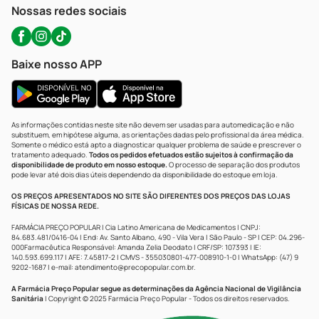
Atendimento@precopopular.com.br
Nossas redes sociais
Baixe nosso APP
As informações contidas neste site não devem ser usadas para automedicação e não
substituem, em hipótese alguma, as orientações dadas pelo profissional da área médica.
Somente o médico está apto a diagnosticar qualquer problema de saúde e prescrever o
tratamento adequado.
Todos os pedidos efetuados estão sujeitos à confirmação da
disponibilidade de produto em nosso estoque.
O processo de separação dos produtos
pode levar até dois dias úteis dependendo da disponibilidade do estoque em loja.
OS PREÇOS APRESENTADOS NO SITE SÃO DIFERENTES DOS PREÇOS DAS LOJAS
FÍSICAS DE NOSSA REDE.
FARMÁCIA PREÇO POPULAR | Cia Latino Americana de Medicamentos | CNPJ:
84.683.481/0416-04 | End: Av. Santo Albano, 490 - Vila Vera | São Paulo - SP | CEP: 04.296-
000Farmacêutica Responsável: Amanda Zelia Deodato | CRF/SP: 107393 | IE:
140.593.699.117 | AFE: 7.45817-2 | CMVS - 355030801-477-008910-1-0 | WhatsApp: (47) 9
9202-1687 | e-mail:
atendimento@precopopular.com.br
.
A Farmácia Preço Popular segue as determinações da Agência Nacional de Vigilância
Sanitária
| Copyright © 2025 Farmácia Preço Popular - Todos os direitos reservados.