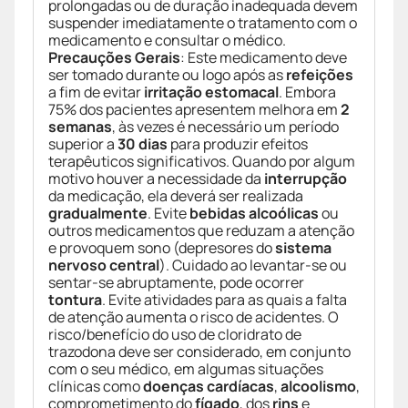
prolongadas ou de duração inadequada devem
suspender imediatamente o tratamento com o
medicamento e consultar o médico.
Precauções Gerais
: Este medicamento deve
ser tomado durante ou logo após as
refeições
a fim de evitar
irritação estomacal
. Embora
75% dos pacientes apresentem melhora em
2
semanas
, às vezes é necessário um período
superior a
30 dias
para produzir efeitos
terapêuticos significativos. Quando por algum
motivo houver a necessidade da
interrupção
da medicação, ela deverá ser realizada
gradualmente
. Evite
bebidas alcoólicas
ou
outros medicamentos que reduzam a atenção
e provoquem sono (depresores do
sistema
nervoso central
). Cuidado ao levantar-se ou
sentar-se abruptamente, pode ocorrer
tontura
. Evite atividades para as quais a falta
de atenção aumenta o risco de acidentes. O
risco/benefício do uso de cloridrato de
trazodona deve ser considerado, em conjunto
com o seu médico, em algumas situações
clínicas como
doenças cardíacas
,
alcoolismo
,
comprometimento do
fígado
, dos
rins
e