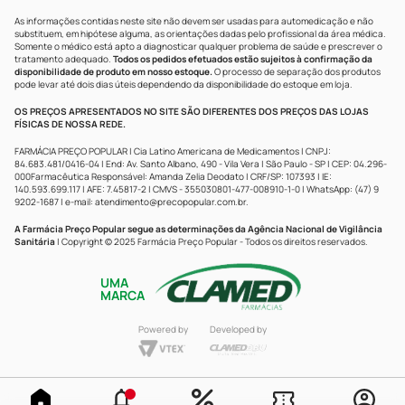
As informações contidas neste site não devem ser usadas para automedicação e não
substituem, em hipótese alguma, as orientações dadas pelo profissional da área médica.
Somente o médico está apto a diagnosticar qualquer problema de saúde e prescrever o
tratamento adequado.
Todos os pedidos efetuados estão sujeitos à confirmação da
disponibilidade de produto em nosso estoque.
O processo de separação dos produtos
pode levar até dois dias úteis dependendo da disponibilidade do estoque em loja.
OS PREÇOS APRESENTADOS NO SITE SÃO DIFERENTES DOS PREÇOS DAS LOJAS
FÍSICAS DE NOSSA REDE.
FARMÁCIA PREÇO POPULAR | Cia Latino Americana de Medicamentos | CNPJ:
84.683.481/0416-04 | End: Av. Santo Albano, 490 - Vila Vera | São Paulo - SP | CEP: 04.296-
000Farmacêutica Responsável: Amanda Zelia Deodato | CRF/SP: 107393 | IE:
140.593.699.117 | AFE: 7.45817-2 | CMVS - 355030801-477-008910-1-0 | WhatsApp: (47) 9
9202-1687 | e-mail:
atendimento@precopopular.com.br
.
A Farmácia Preço Popular segue as determinações da Agência Nacional de Vigilância
Sanitária
| Copyright © 2025 Farmácia Preço Popular - Todos os direitos reservados.
UMA
MARCA
Powered by
Developed by