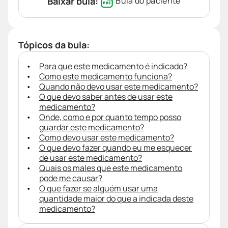
Baixar bula:
Bula do paciente
Tópicos da bula:
Para que este medicamento é indicado?
Como este medicamento funciona?
Quando não devo usar este medicamento?
O que devo saber antes de usar este
medicamento?
Onde, como e por quanto tempo posso
guardar este medicamento?
Como devo usar este medicamento?
O que devo fazer quando eu me esquecer
de usar este medicamento?
Quais os males que este medicamento
pode me causar?
O que fazer se alguém usar uma
quantidade maior do que a indicada deste
medicamento?