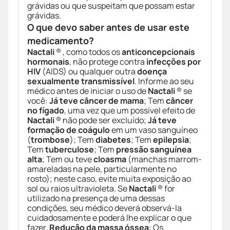
grávidas ou que suspeitam que possam estar
grávidas.
O que devo saber antes de usar este
medicamento?
Nactali
® , como todos os
anticoncepcionais
hormonais
, não protege contra
infecções por
HIV
(AIDS) ou qualquer outra
doença
sexualmente transmissível
. Informe ao seu
médico antes de iniciar o uso de
Nactali
® se
você:
Já teve câncer de mama
; Tem
câncer
no fígado
, uma vez que um possível efeito de
Nactali
® não pode ser excluído;
Já teve
formação de coágulo
em um vaso sanguíneo
(
trombose
); Tem
diabetes
; Tem
epilepsia
;
Tem
tuberculose
; Tem
pressão sanguínea
alta
; Tem ou teve
cloasma
(manchas marrom-
amareladas na pele, particularmente no
rosto); neste caso, evite muita exposição ao
sol ou raios ultravioleta. Se
Nactali
® for
utilizado na presença de uma dessas
condições, seu médico deverá observá-la
cuidadosamente e poderá lhe explicar o que
fazer.
Redução da massa óssea
: Os