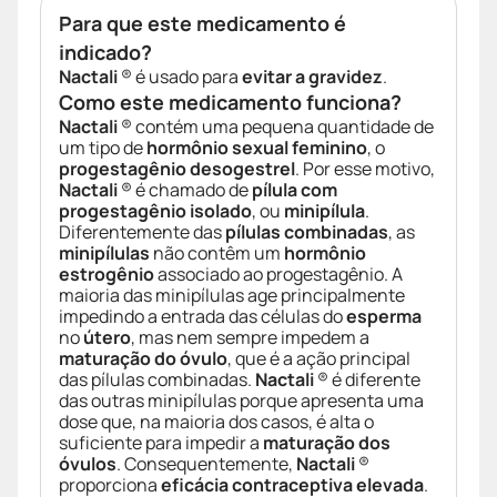
Para que este medicamento é
indicado?
Nactali
® é usado para
evitar a gravidez
.
Como este medicamento funciona?
Nactali
® contém uma pequena quantidade de
um tipo de
hormônio sexual feminino
, o
progestagênio desogestrel
. Por esse motivo,
Nactali
® é chamado de
pílula com
progestagênio isolado
, ou
minipílula
.
Diferentemente das
pílulas combinadas
, as
minipílulas
não contêm um
hormônio
estrogênio
associado ao progestagênio. A
maioria das minipílulas age principalmente
impedindo a entrada das células do
esperma
no
útero
, mas nem sempre impedem a
maturação do óvulo
, que é a ação principal
das pílulas combinadas.
Nactali
® é diferente
das outras minipílulas porque apresenta uma
dose que, na maioria dos casos, é alta o
suficiente para impedir a
maturação dos
óvulos
. Consequentemente,
Nactali
®
proporciona
eficácia contraceptiva elevada
.