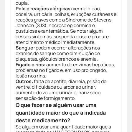
dupla.
Pele e reações alérgicas:
vermelhidão,
coceira, urticária, bolhas, erupções cutâneas e
reações graves como a Síndrome de Stevens-
Johnson (SJS), necrose epidérmica e
pustulose exantemática. Se notar algum
desses sintomas, suspenda o uso e procure
atendimento médico imediatamente.
Sangue:
podem ocorrer alterações nos
exames de sangue como diminuição de
plaquetas, glóbulos brancos e anemia.
Fígado e rins
: aumento de enzimas hepáticas,
problemas no fígado e, em uso prolongado,
lesão nos rins.
Outros:
falta de apetite, diarreia, prisão de
ventre, dificuldade ou ardor ao urinar,
aumento do volume urinário, nariz seco,
sensação de formigamento.
O que fazer se alguém usar uma
quantidade maior do que a indicada
deste medicamento?
Se alguém usar uma quantidade maior que a