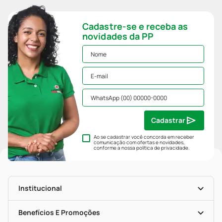
Cadastre-se e receba as
novidades da PP
Cadastrar
Ao se cadastrar você concorda em receber
comunicação com ofertas e novidades,
conforme a nossa
política de privacidade
.
Institucional
História
Nossas Lojas
Benefícios E Promoções
Trabalhe Conosco