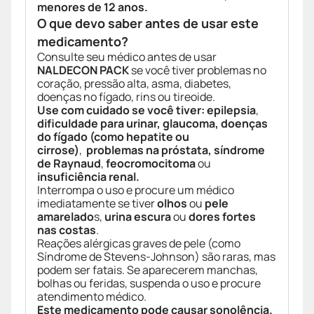
menores de 12 anos.
O que devo saber antes de usar este
medicamento?
Consulte seu médico antes de usar
NALDECON PACK
se você tiver problemas no
coração, pressão alta, asma, diabetes,
doenças no fígado, rins ou tireoide.
Use com cuidado se você tiver:
epilepsia
,
dificuldade para urinar, glaucoma, doenças
do fígado (como hepatite ou
cirrose)
,
problemas na próstata, síndrome
de Raynaud
,
feocromocitoma
ou
insuficiência renal.
Interrompa o uso e procure um médico
imediatamente se tiver
olhos
ou
pele
amarelado
s,
urina escura
ou
dores fortes
nas costas
.
Reações alérgicas graves de pele (como
Síndrome de Stevens-Johnson) são raras, mas
podem ser fatais. Se aparecerem manchas,
bolhas ou feridas, suspenda o uso e procure
atendimento médico.
Este medicamento pode causar sonolência.