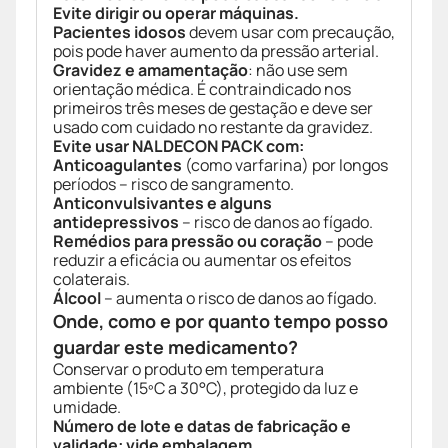
Evite dirigir ou operar máquinas.
Pacientes idosos
devem usar com precaução,
pois pode haver aumento da pressão arterial.
Gravidez e amamentação
: não use sem
orientação médica. É contraindicado nos
primeiros três meses de gestação e deve ser
usado com cuidado no restante da gravidez.
Evite usar NALDECON PACK com:
Anticoagulantes
(como varfarina) por longos
períodos – risco de sangramento.
Anticonvulsivantes e alguns
antidepressivos
– risco de danos ao fígado.
Remédios para pressão ou coração
– pode
reduzir a eficácia ou aumentar os efeitos
colaterais.
Álcool
– aumenta o risco de danos ao fígado.
Onde, como e por quanto tempo posso
guardar este medicamento?
Conservar o produto em temperatura
ambiente (15ºC a 30°C), protegido da luz e
umidade.
Número de lote e datas de fabricação e
validade: vide embalagem.