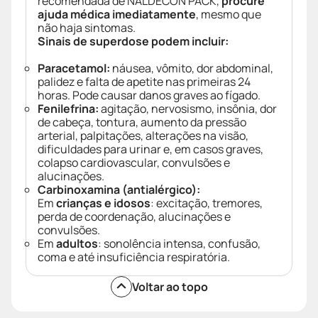
recomendada de NALDECON PACK,
procure
ajuda médica imediatamente
, mesmo que
não haja sintomas.
Sinais de superdose podem incluir:
Paracetamol:
náusea, vômito, dor abdominal,
palidez e falta de apetite nas primeiras 24
horas. Pode causar danos graves ao fígado.
Fenilefrina:
agitação, nervosismo, insônia, dor
de cabeça, tontura, aumento da pressão
arterial, palpitações, alterações na visão,
dificuldades para urinar e, em casos graves,
colapso cardiovascular, convulsões e
alucinações.
Carbinoxamina (antialérgico):
Em
crianças e idosos
: excitação, tremores,
perda de coordenação, alucinações e
convulsões.
Em
adultos
: sonolência intensa, confusão,
coma e até insuficiência respiratória.
Voltar ao topo