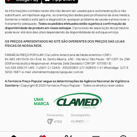
As informações contidas neste site não devem ser usadas para automedicação e não
substituem, em hipótese alguma, as orientações dadas pelo profissional da área médica.
Somente o médico está apto a diagnosticar qualquer problema de saúde e prescrever o
tratamento adequado.
Todos os pedidos efetuados estão sujeitos à confirmação da
disponibilidade de produto em nosso estoque.
O processo de separação dos produtos
pode levar até dois dias úteis dependendo da disponibilidade do estoque em loja.
OS PREÇOS APRESENTADOS NO SITE SÃO DIFERENTES DOS PREÇOS DAS LOJAS
FÍSICAS DE NOSSA REDE.
FARMÁCIA PREÇO POPULAR | Cia Latino Americana de Medicamentos | CNPJ:
84.683.481/0416-04 | End: Av. Santo Albano, 490 - Vila Vera | São Paulo - SP | CEP: 04.296-
000Farmacêutica Responsável: Amanda Zelia Deodato | CRF/SP: 107393 | IE:
140.593.699.117 | AFE: 7.45817-2 | CMVS - 355030801-477-008910-1-0 | WhatsApp: (47) 9
9202-1687 | e-mail:
atendimento@precopopular.com.br
.
A Farmácia Preço Popular segue as determinações da Agência Nacional de Vigilância
Sanitária
| Copyright © 2025 Farmácia Preço Popular - Todos os direitos reservados.
UMA
MARCA
Powered by
Developed by