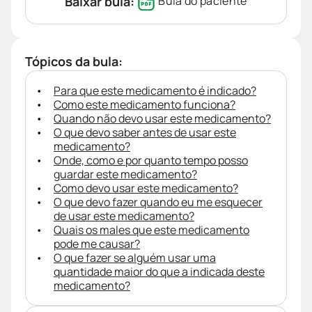
Baixar bula:
Bula do paciente
Tópicos da bula:
Para que este medicamento é indicado?
Como este medicamento funciona?
Quando não devo usar este medicamento?
O que devo saber antes de usar este
medicamento?
Onde, como e por quanto tempo posso
guardar este medicamento?
Como devo usar este medicamento?
O que devo fazer quando eu me esquecer
de usar este medicamento?
Quais os males que este medicamento
pode me causar?
O que fazer se alguém usar uma
quantidade maior do que a indicada deste
medicamento?