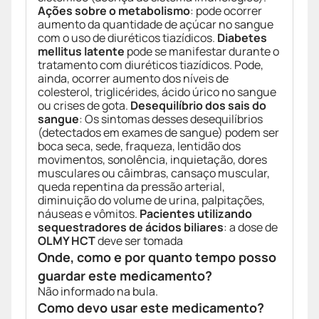
Ações sobre o metabolismo
: pode ocorrer
aumento da quantidade de açúcar no sangue
com o uso de diuréticos tiazídicos.
Diabetes
mellitus latente
pode se manifestar durante o
tratamento com diuréticos tiazídicos. Pode,
ainda, ocorrer aumento dos níveis de
colesterol, triglicérides, ácido úrico no sangue
ou crises de gota.
Desequilíbrio dos sais do
sangue
: Os sintomas desses desequilíbrios
(detectados em exames de sangue) podem ser
boca seca, sede, fraqueza, lentidão dos
movimentos, sonolência, inquietação, dores
musculares ou câimbras, cansaço muscular,
queda repentina da pressão arterial,
diminuição do volume de urina, palpitações,
náuseas e vômitos.
Pacientes utilizando
sequestradores de ácidos biliares
: a dose de
OLMY HCT
deve ser tomada
Onde, como e por quanto tempo posso
guardar este medicamento?
Não informado na bula.
Como devo usar este medicamento?