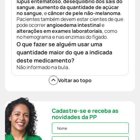
lúpus eritematoso
,
desequilíbrio dos sais do
sangue
,
aumento da quantidade de açúcar
no sangue
, e
câncer de pele não-melanoma
.
Pacientes também devem estar cientes de que
pode ocorrer
angioedema intestinal
e
alterações em exames laboratoriais
, como
no hemograma e nas enzimas do fígado.
O que fazer se alguém usar uma
quantidade maior do que a indicada
deste medicamento?
Não informado na bula.
Voltar ao topo
Cadastre-se e receba as
novidades da PP