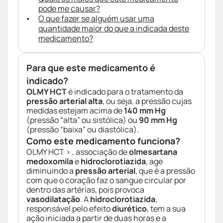
pode me causar?
O que fazer se alguém usar uma
quantidade maior do que a indicada deste
medicamento?
Para que este medicamento é
indicado?
OLMY HCT
é indicado para o tratamento da
pressão arterial alta
, ou seja, a pressão cujas
medidas estejam acima de
140 mm Hg
(pressão “alta” ou sistólica) ou
90 mm Hg
(pressão “baixa” ou diastólica).
Como este medicamento funciona?
OLMY HCT > , associação de
olmesartana
medoxomila
e
hidroclorotiazida
, age
diminuindo a
pressão arterial
, que é a pressão
com que o coração faz o sangue circular por
dentro das artérias, pois provoca
vasodilatação
. A
hidroclorotiazida
,
responsável pelo efeito
diurético
, tem a sua
ação iniciada a partir de duas horas e a