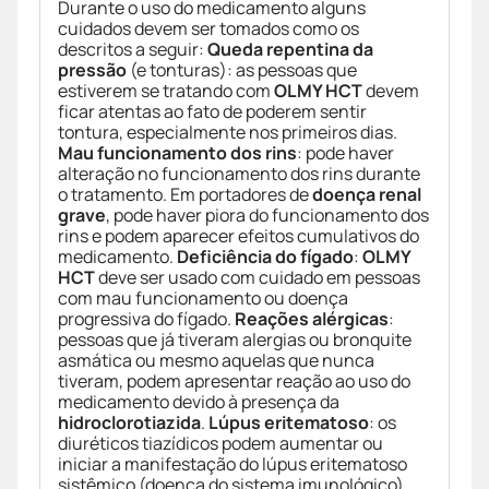
Durante o uso do medicamento alguns
cuidados devem ser tomados como os
descritos a seguir:
Queda repentina da
pressão
(e tonturas): as pessoas que
estiverem se tratando com
OLMY HCT
devem
ficar atentas ao fato de poderem sentir
tontura, especialmente nos primeiros dias.
Mau funcionamento dos rins
: pode haver
alteração no funcionamento dos rins durante
o tratamento. Em portadores de
doença renal
grave
, pode haver piora do funcionamento dos
rins e podem aparecer efeitos cumulativos do
medicamento.
Deficiência do fígado
:
OLMY
HCT
deve ser usado com cuidado em pessoas
com mau funcionamento ou doença
progressiva do fígado.
Reações alérgicas
:
pessoas que já tiveram alergias ou bronquite
asmática ou mesmo aquelas que nunca
tiveram, podem apresentar reação ao uso do
medicamento devido à presença da
hidroclorotiazida
.
Lúpus eritematoso
: os
diuréticos tiazídicos podem aumentar ou
iniciar a manifestação do lúpus eritematoso
sistêmico (doença do sistema imunológico).