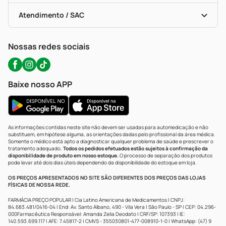
Bulas De A A Z
Autoteste Covid-19
Certificado De Segurança
Políticas De Marketplace
Portal Da Privacidade
Atendimento / SAC
Política De Privacidade
WhatsApp (47) 9202-1687
Atendimento@precopopular.com.br
Nossas redes sociais
Baixe nosso APP
As informações contidas neste site não devem ser usadas para automedicação e não
substituem, em hipótese alguma, as orientações dadas pelo profissional da área médica.
Somente o médico está apto a diagnosticar qualquer problema de saúde e prescrever o
tratamento adequado.
Todos os pedidos efetuados estão sujeitos à confirmação da
disponibilidade de produto em nosso estoque.
O processo de separação dos produtos
pode levar até dois dias úteis dependendo da disponibilidade do estoque em loja.
OS PREÇOS APRESENTADOS NO SITE SÃO DIFERENTES DOS PREÇOS DAS LOJAS
FÍSICAS DE NOSSA REDE.
FARMÁCIA PREÇO POPULAR | Cia Latino Americana de Medicamentos | CNPJ:
84.683.481/0416-04 | End: Av. Santo Albano, 490 - Vila Vera | São Paulo - SP | CEP: 04.296-
000Farmacêutica Responsável: Amanda Zelia Deodato | CRF/SP: 107393 | IE:
140.593.699.117 | AFE: 7.45817-2 | CMVS - 355030801-477-008910-1-0 | WhatsApp: (47) 9