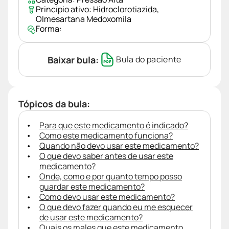
Princípio ativo:
Hidroclorotiazida
,
Olmesartana Medoxomila
Forma:
Baixar bula:
Bula do paciente
Tópicos da bula:
Para que este medicamento é indicado?
Como este medicamento funciona?
Quando não devo usar este medicamento?
O que devo saber antes de usar este
medicamento?
Onde, como e por quanto tempo posso
guardar este medicamento?
Como devo usar este medicamento?
O que devo fazer quando eu me esquecer
de usar este medicamento?
Quais os males que este medicamento