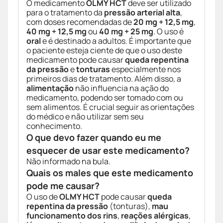
O medicamento
OLMY HCT
deve ser utilizado
para o tratamento da
pressão arterial alta
,
com doses recomendadas de
20 mg + 12,5 mg
,
40 mg + 12,5 mg
ou
40 mg + 25 mg
. O uso é
oral
e é destinado a adultos. É importante que
o paciente esteja ciente de que o uso deste
medicamento pode causar
queda repentina
da pressão
e
tonturas
especialmente nos
primeiros dias de tratamento. Além disso, a
alimentação
não influencia na ação do
medicamento, podendo ser tomado com ou
sem alimentos. É crucial seguir as orientações
do médico e não utilizar sem seu
conhecimento.
O que devo fazer quando eu me
esquecer de usar este medicamento?
Não informado na bula.
Quais os males que este medicamento
pode me causar?
O uso de
OLMY HCT
pode causar
queda
repentina da pressão
(tonturas),
mau
funcionamento dos rins
,
reações alérgicas
,