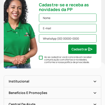
Cadastre-se e receba as
novidades da PP
Cadastrar
Ao se cadastrar você concorda em receber
comunicação com ofertas e novidades,
conforme a nossa
política de privacidade
.
Institucional
História
Nossas Lojas
Benefícios E Promoções
Trabalhe Conosco
Mapa De Categorias
Clube PP
Blog Da PP
Convênios
Central De Ajuda