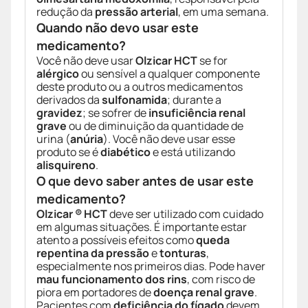
redução da
pressão arterial
, em uma semana.
Quando não devo usar este
medicamento?
Você não deve usar
Olzicar HCT
se for
alérgico
ou sensível a qualquer componente
deste produto ou a outros medicamentos
derivados da
sulfonamida
; durante a
gravidez
; se sofrer de
insuficiência renal
grave
ou de diminuição da quantidade de
urina (
anúria
). Você não deve usar esse
produto se é
diabético
e está utilizando
alisquireno
.
O que devo saber antes de usar este
medicamento?
Olzicar ® HCT
deve ser utilizado com cuidado
em algumas situações. É importante estar
atento a possíveis efeitos como
queda
repentina da pressão
e
tonturas
,
especialmente nos primeiros dias. Pode haver
mau funcionamento dos rins
, com risco de
piora em portadores de
doença renal grave
.
Pacientes com
deficiência do fígado
devem