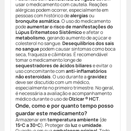
usar o medicamento com cautela. Reações
alérgicas podem ocorrer, especialmente em
pessoas com histórico de
alergias
ou
bronquite asmática
. O uso do medicamento
pode
aumentar o risco de manifestações do
Lúpus Eritematoso Sistêmico
e afetar o
metabolismo
, gerando aumento de açúcar e
colesterol no sangue.
Desequilíbrios dos sais
no sangue
podem causar sintomas como boca
seca, fraqueza e câimbras. É recomendável
tomar o medicamento longe de
sequestradores de ácidos biliares
e evitar o
uso concomitante com
anti-inflamatórios
não esteroidais
. O uso durante a
gravidez
deve ser discutido com um médico,
especialmente no primeiro trimestre. No geral,
é necessária a avaliação e acompanhamento
médico durante o uso de
Olzicar ® HCT
.
Onde, como e por quanto tempo posso
guardar este medicamento?
Armazenar em
temperatura ambiente
(de
15ºC a 30ºC
). Proteger da
luz
e
umidade
.
Guarde-o em sua
embalagem original
. Todo