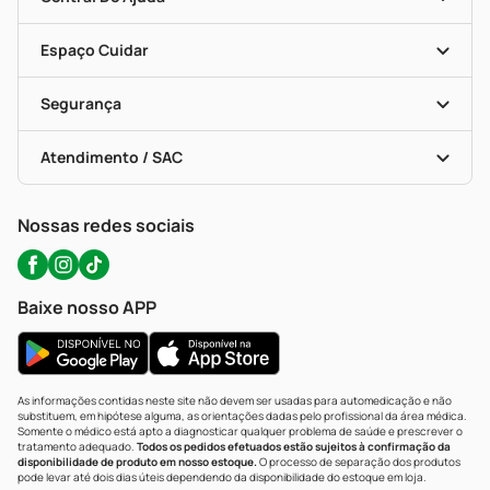
Seja Uma Loja Parceira
Programa Popular Do Brasil
Encarte De Ofertas
Entrega
Dermaclub
Recompra Programada
Espaço Cuidar
Descontos De Laboratório (PBM)
Compras Com Receita
Cupons E Ofertas
Alomed (tele-Entrega)
Vacinas
Formas De Pagamento
Serviços Farmacêuticos
Segurança
Troca E Devolução
Testes Rápidos
Bulas De A A Z
Autoteste Covid-19
Certificado De Segurança
Políticas De Marketplace
Portal Da Privacidade
Atendimento / SAC
Política De Privacidade
WhatsApp (47) 9202-1687
Atendimento@precopopular.com.br
Nossas redes sociais
Baixe nosso APP
As informações contidas neste site não devem ser usadas para automedicação e não
substituem, em hipótese alguma, as orientações dadas pelo profissional da área médica.
Somente o médico está apto a diagnosticar qualquer problema de saúde e prescrever o
tratamento adequado.
Todos os pedidos efetuados estão sujeitos à confirmação da
disponibilidade de produto em nosso estoque.
O processo de separação dos produtos
pode levar até dois dias úteis dependendo da disponibilidade do estoque em loja.