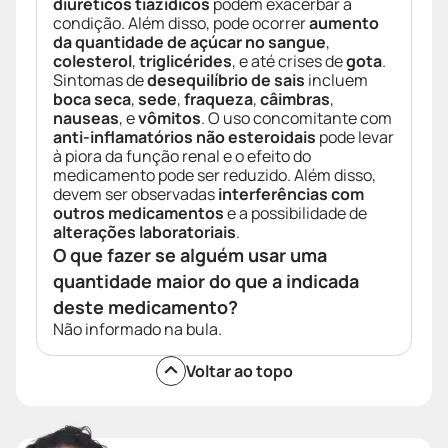
diuréticos tiazídicos
podem exacerbar a
condição. Além disso, pode ocorrer
aumento
da quantidade de açúcar no sangue
,
colesterol
,
triglicérides
, e até crises de
gota
.
Sintomas de
desequilíbrio de sais
incluem
boca seca
,
sede
,
fraqueza
,
câimbras
,
nauseas
, e
vômitos
. O uso concomitante com
anti-inflamatórios não esteroidais
pode levar
à piora da função renal e o efeito do
medicamento pode ser reduzido. Além disso,
devem ser observadas
interferências com
outros medicamentos
e a possibilidade de
alterações laboratoriais
.
O que fazer se alguém usar uma
quantidade maior do que a indicada
deste medicamento?
Não informado na bula.
Voltar ao topo