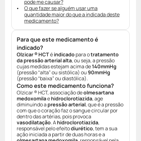
pode me causar?
O que fazer se alguém usar uma
quantidade maior do que a indicada deste
medicamento?
Para que este medicamento é
indicado?
Olzicar ® HCT
é
indicado
para o
tratamento
da pressão arterial alta
, ou seja, a pressão
cujas medidas estejam acima de
140mmHg
(pressão “alta” ou sistólica) ou
90mmHg
(pressão “baixa” ou diastólica).
Como este medicamento funciona?
Olzicar ® HCT, associação de
olmesartana
medoxomila
e
hidroclorotiazida
, age
diminuindo a
pressão arterial
, que é a pressão
com que o coração faz o sangue circular por
dentro das artérias, pois provoca
vasodilatação
. A
hidroclorotiazida
,
responsável pelo efeito
diurético
, tem a sua
ação iniciada a partir de duas horas e a
olmesartana medoxomila
, responsável pela