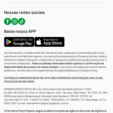
Política De Privacidade
WhatsApp (47) 9202-1687
Atendimento@precopopular.com.br
Nossas redes sociais
Baixe nosso APP
As informações contidas neste site não devem ser usadas para automedicação e não
substituem, em hipótese alguma, as orientações dadas pelo profissional da área médica.
Somente o médico está apto a diagnosticar qualquer problema de saúde e prescrever o
tratamento adequado.
Todos os pedidos efetuados estão sujeitos à confirmação da
disponibilidade de produto em nosso estoque.
O processo de separação dos produtos
pode levar até dois dias úteis dependendo da disponibilidade do estoque em loja.
OS PREÇOS APRESENTADOS NO SITE SÃO DIFERENTES DOS PREÇOS DAS LOJAS
FÍSICAS DE NOSSA REDE.
FARMÁCIA PREÇO POPULAR | Cia Latino Americana de Medicamentos | CNPJ:
84.683.481/0416-04 | End: Av. Santo Albano, 490 - Vila Vera | São Paulo - SP | CEP: 04.296-
000Farmacêutica Responsável: Amanda Zelia Deodato | CRF/SP: 107393 | IE:
140.593.699.117 | AFE: 7.45817-2 | CMVS - 355030801-477-008910-1-0 | WhatsApp: (47) 9
9202-1687 | e-mail:
atendimento@precopopular.com.br
.
A Farmácia Preço Popular segue as determinações da Agência Nacional de Vigilância