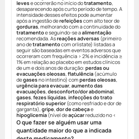
leves
e ocorrerão no início do
tratamento
,
desaparecendo após curto período de tempo. A
intensidade desses efeitos pode aumentar
após a ingestão de
refeições
com alto teor de
gorduras
, melhorando com a continuidade do
tratamento
e seguindo-se a
alimentação
recomendada. As
reações adversas
(primeiro
ano de
tratamento
com orlistate) listadas a
seguir são baseadas em eventos adversos que
ocorreram com frequência > 2% e incidência ≥
1% em relação ao placebo em estudos clínicos
de um e dois anos de duração:
perdas ou
evacuações oleosas
,
flatulência
(acúmulo
de
gases
no intestino) com
perdas oleosas
,
urgência para evacuar
,
aumento das
evacuações
,
desconforto/dor abdominal
,
gases
,
fezes líquidas
,
infecções do trato
respiratório superior
(como resfriado e dor de
garganta),
gripe
,
dor de cabeça
e
hipoglicemia
(nível de
açúcar
reduzido no <
O que fazer se alguém usar uma
quantidade maior do que a indicada
deste medicamento?