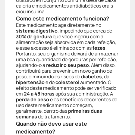
utilizado em conjunto com uma dieta de baixa
caloria e medicamentos antidiabéticos orais
e/ou insulina.
Como este medicamento funciona?
Este medicamento age diretamente no
sistema digestivo
, impedindo que cerca de
30%
da
gordura
que você ingeriu com a
alimentação seja absorvida em cada refeição,
e esse excesso é eliminado com as
fezes
.
Portanto, seu organismo deixará de armazenar
uma boa quantidade de gorduras por refeição,
ajudando-o a
reduzir o seu peso
. Além disso,
contribuirá para prevenir um novo ganho de
peso, diminuindo os riscos do
diabetes
, da
hipertensão
e do
colesterol
aumentado. O
efeito deste medicamento pode ser verificado
em
24 a 48 horas
após sua administração. A
perda de peso
e os benefícios decorrentes do
uso deste medicamento começam,
geralmente, dentro das
primeiras duas
semanas
de tratamento.
Quando não devo usar este
medicamento?