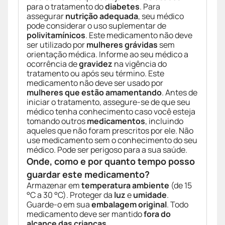
para o tratamento do
diabetes
. Para
assegurar
nutrição adequada
, seu médico
pode considerar o uso suplementar de
polivitamínicos
. Este medicamento não deve
ser utilizado por
mulheres grávidas
sem
orientação médica. Informe ao seu médico a
ocorrência de
gravidez
na vigência do
tratamento ou após seu término. Este
medicamento não deve ser usado por
mulheres que estão amamentando
. Antes de
iniciar o tratamento, assegure-se de que seu
médico tenha conhecimento caso você esteja
tomando outros
medicamentos
, incluindo
aqueles que não foram prescritos por ele. Não
use medicamento sem o conhecimento do seu
médico. Pode ser perigoso para a sua saúde.
Onde, como e por quanto tempo posso
guardar este medicamento?
Armazenar em
temperatura ambiente
(de 15
°C a 30 °C). Proteger da
luz
e
umidade
.
Guarde-o em sua
embalagem original
. Todo
medicamento deve ser mantido
fora do
alcance das crianças
.