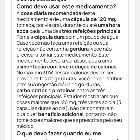
Como devo usar este medicamento?
A
dose diária recomendada
deste
medicamento é de uma
cápsula de 120 mg
,
tomada, por via oral, durante ou até
uma hora
após
cada uma das
três refeições principais
.
Tome a
cápsula dura
com um pouco de água.
Caso você não faça uma refeição ou sua
refeição não contenha
gordura
, você não
precisará tomar este medicamento. Este
medicamento deverá ser associado a uma
alimentação com leve redução de calorias
.
No máximo
30%
dessas calorias devem ser
provenientes de
gorduras
. Você deve distribuir
bem sua ingestão diária de
gorduras
,
carboidratos
e
proteínas
entre as três
refeições principais. Estudos mostraram que
doses maiores que 120 mg, três vezes ao dia (3
cápsulas duras ao dia), não demonstraram
qualquer
benefício adicional
, portanto, não
tome doses maiores que as prescritas pelo seu
médico.
O que devo fazer quando eu me