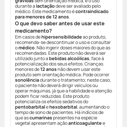
grávidas
sem orientação médica, e o uso
durante a
lactação
deve ser avaliado pelo
médico. Este medicamento é
contraindicado
para menores de 12 anos
.
O que devo saber antes de usar este
medicamento?
Em casos de
hipersensibilidade
ao produto,
recomenda-se descontinuar o uso e consultar
o
médico
. Não ingerir doses maiores do que as
recomendadas. Este produto não deverá ser
utilizado junto a
bebidas alcoólicas
, face à
potencialização dos seus efeitos. Crianças
menores de
12 anos
não devem usar este
produto sem orientação médica. Pode ocorrer
sonolência
durante o tratamento; neste caso,
o paciente não deverá dirigir veículos ou
operar máquinas, já que a habilidade e atenção
podem ficar reduzidas. Este produto
potencializa os efeitos sedativos do
pentobarbital
e
hexobarbital
, aumentando o
tempo de sono de pacientes. Há indícios de
que as
cumarinas
presentes na espécie
vegetal apresentam ação
anticoagulante
e