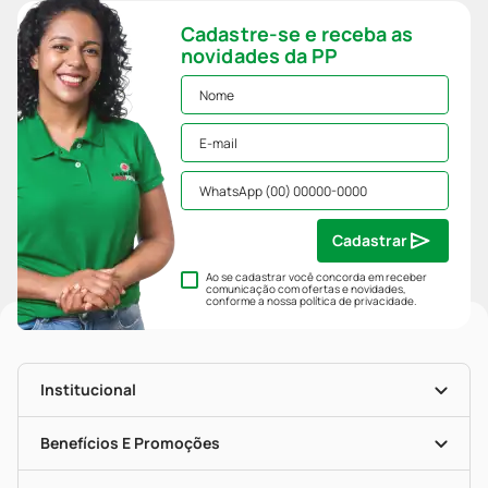
Cadastre-se e receba as
novidades da PP
Cadastrar
Ao se cadastrar você concorda em receber
comunicação com ofertas e novidades,
conforme a nossa
política de privacidade
.
Institucional
História
Nossas Lojas
Benefícios E Promoções
Trabalhe Conosco
Mapa De Categorias
Clube PP