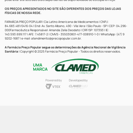
OS PREÇOS APRESENTADOS NO SITE SÃO DIFERENTES DOS PREÇOS DAS LOJAS
FÍSICAS DE NOSSA REDE.
FARMÁCIA PREÇO POPULAR | Cia Latino Americana de Medicamentos | CNPJ:
84.683.481/0416-04 | End: Av. Santo Albano, 490 - Vila Vera | São Paulo - SP | CEP: 04.296-
000Farmacêutica Responsável: Amanda Zelia Deodato | CRF/SP: 107393 | IE:
140.593.699.117 | AFE: 7.45817-2 | CMVS - 355030801-477-008910-1-0 | WhatsApp: (47) 9
9202-1687 | e-mail:
atendimento@precopopular.com.br
.
A Farmácia Preço Popular segue as determinações da Agência Nacional de Vigilância
Sanitária
| Copyright © 2025 Farmácia Preço Popular - Todos os direitos reservados.
UMA
MARCA
Powered by
Developed by