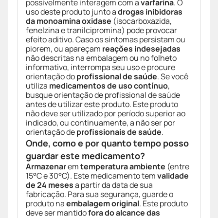
possivelmente interagem com a
varfarina
. O
uso deste produto junto a
drogas inibidoras
da monoamina oxidase
(isocarboxazida,
fenelzina e tranilcipromina) pode provocar
efeito aditivo. Caso os sintomas persistam ou
piorem, ou apareçam
reações indesejadas
não descritas na embalagem ou no folheto
informativo, interrompa seu uso e procure
orientação do
profissional de saúde
. Se você
utiliza
medicamentos de uso contínuo
,
busque orientação de profissional de saúde
antes de utilizar este produto. Este produto
não deve ser utilizado por período superior ao
indicado, ou continuamente, a não ser por
orientação de
profissionais de saúde
.
Onde, como e por quanto tempo posso
guardar este medicamento?
Armazenar
em
temperatura ambiente
(entre
15°C e 30°C). Este medicamento tem
validade
de 24 meses
a partir da data de sua
fabricação. Para sua segurança, guarde o
produto na
embalagem original
. Este produto
deve ser mantido
fora do alcance das