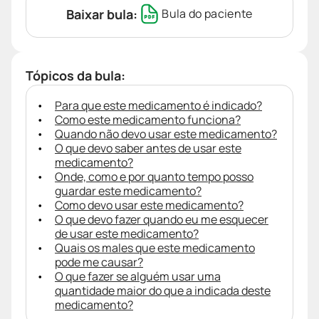
Baixar bula:
Bula do paciente
Tópicos da bula:
Para que este medicamento é indicado?
Como este medicamento funciona?
Quando não devo usar este medicamento?
O que devo saber antes de usar este
medicamento?
Onde, como e por quanto tempo posso
guardar este medicamento?
Como devo usar este medicamento?
O que devo fazer quando eu me esquecer
de usar este medicamento?
Quais os males que este medicamento
pode me causar?
O que fazer se alguém usar uma
quantidade maior do que a indicada deste
medicamento?