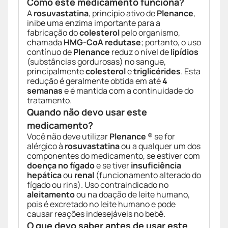
Como este medicamento funciona?
A
rosuvastatina
, princípio ativo de
Plenance
,
inibe uma enzima importante para a
fabricação do
colesterol
pelo organismo,
chamada
HMG-CoA redutase
; portanto, o uso
contínuo de
Plenance
reduz o nível de
lipídios
(substâncias gordurosas) no sangue,
principalmente
colesterol
e
triglicérides
. Esta
redução é geralmente obtida em até
4
semanas
e é mantida com a continuidade do
tratamento.
Quando não devo usar este
medicamento?
Você não deve utilizar
Plenance
® se for
alérgico à
rosuvastatina
ou a qualquer um dos
componentes do medicamento, se estiver com
doença no fígado
e se tiver
insuficiência
hepática
ou
renal
(funcionamento alterado do
fígado ou rins). Uso contraindicado no
aleitamento
ou na doação de leite humano,
pois é excretado no leite humano e pode
causar reações indesejáveis no bebê.
O que devo saber antes de usar este