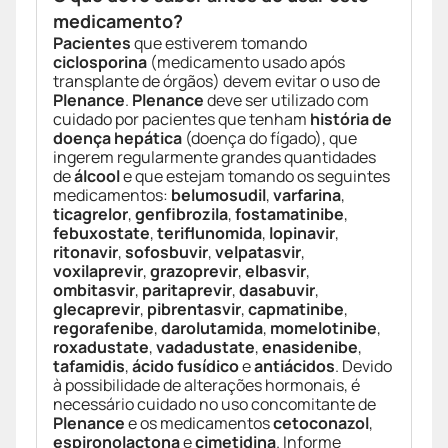
medicamento?
Pacientes
que estiverem tomando
ciclosporina
(medicamento usado após
transplante de órgãos) devem evitar o uso de
Plenance
.
Plenance
deve ser utilizado com
cuidado por pacientes que tenham
história de
doença hepática
(doença do fígado), que
ingerem regularmente grandes quantidades
de
álcool
e que estejam tomando os seguintes
medicamentos:
belumosudil
,
varfarina
,
ticagrelor
,
genfibrozila
,
fostamatinibe
,
febuxostate
,
teriflunomida
,
lopinavir
,
ritonavir
,
sofosbuvir
,
velpatasvir
,
voxilaprevir
,
grazoprevir
,
elbasvir
,
ombitasvir
,
paritaprevir
,
dasabuvir
,
glecaprevir
,
pibrentasvir
,
capmatinibe
,
regorafenibe
,
darolutamida
,
momelotinibe
,
roxadustate
,
vadadustate
,
enasidenibe
,
tafamidis
,
ácido fusídico
e
antiácidos
. Devido
à possibilidade de alterações hormonais, é
necessário cuidado no uso concomitante de
Plenance
e os medicamentos
cetoconazol
,
espironolactona
e
cimetidina
. Informe