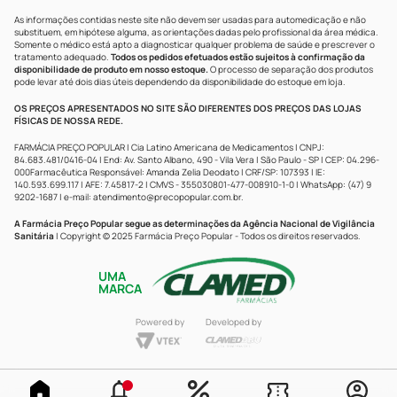
As informações contidas neste site não devem ser usadas para automedicação e não
substituem, em hipótese alguma, as orientações dadas pelo profissional da área médica.
Somente o médico está apto a diagnosticar qualquer problema de saúde e prescrever o
tratamento adequado.
Todos os pedidos efetuados estão sujeitos à confirmação da
disponibilidade de produto em nosso estoque.
O processo de separação dos produtos
pode levar até dois dias úteis dependendo da disponibilidade do estoque em loja.
OS PREÇOS APRESENTADOS NO SITE SÃO DIFERENTES DOS PREÇOS DAS LOJAS
FÍSICAS DE NOSSA REDE.
FARMÁCIA PREÇO POPULAR | Cia Latino Americana de Medicamentos | CNPJ:
84.683.481/0416-04 | End: Av. Santo Albano, 490 - Vila Vera | São Paulo - SP | CEP: 04.296-
000Farmacêutica Responsável: Amanda Zelia Deodato | CRF/SP: 107393 | IE:
140.593.699.117 | AFE: 7.45817-2 | CMVS - 355030801-477-008910-1-0 | WhatsApp: (47) 9
9202-1687 | e-mail:
atendimento@precopopular.com.br
.
A Farmácia Preço Popular segue as determinações da Agência Nacional de Vigilância
Sanitária
| Copyright © 2025 Farmácia Preço Popular - Todos os direitos reservados.
UMA
MARCA
Powered by
Developed by