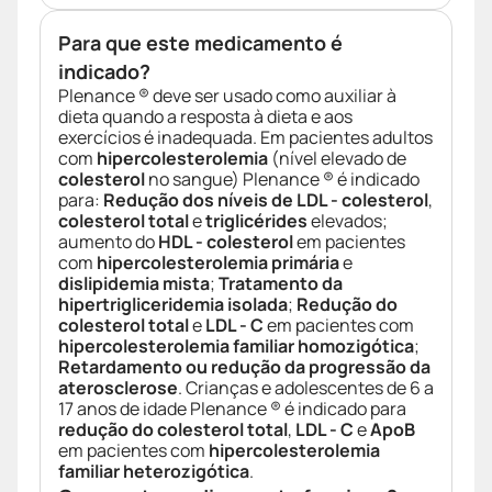
Para que este medicamento é
indicado?
Plenance ® deve ser usado como auxiliar à
dieta quando a resposta à dieta e aos
exercícios é inadequada. Em pacientes adultos
com
hipercolesterolemia
(nível elevado de
colesterol
no sangue) Plenance ® é indicado
para:
Redução dos níveis de LDL - colesterol
,
colesterol total
e
triglicérides
elevados;
aumento do
HDL - colesterol
em pacientes
com
hipercolesterolemia primária
e
dislipidemia mista
;
Tratamento da
hipertrigliceridemia isolada
;
Redução do
colesterol total
e
LDL - C
em pacientes com
hipercolesterolemia familiar homozigótica
;
Retardamento ou redução da progressão da
aterosclerose
. Crianças e adolescentes de 6 a
17 anos de idade Plenance ® é indicado para
redução do colesterol total
,
LDL - C
e
ApoB
em pacientes com
hipercolesterolemia
familiar heterozigótica
.