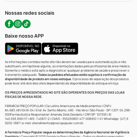
WhatsApp (47) 9202-1687
Atendimento@precopopular.com.br
Nossas redes sociais
Baixe nosso APP
As informações contidas neste site não devem ser usadas para automedicação e não
substituem, em hipótese alguma, as orientações dadas pelo profissional da área médica.
Somente o médico está apto a diagnosticar qualquer problema de saúde e prescrever o
tratamento adequado.
Todos os pedidos efetuados estão sujeitos à confirmação da
disponibilidade de produto em nosso estoque.
O processo de separação dos produtos
pode levar até dois dias úteis dependendo da disponibilidade do estoque em loja.
OS PREÇOS APRESENTADOS NO SITE SÃO DIFERENTES DOS PREÇOS DAS LOJAS
FÍSICAS DE NOSSA REDE.
FARMÁCIA PREÇO POPULAR | Cia Latino Americana de Medicamentos | CNPJ:
84.683.481/0416-04 | End: Av. Santo Albano, 490 - Vila Vera | São Paulo - SP | CEP: 04.296-
000Farmacêutica Responsável: Amanda Zelia Deodato | CRF/SP: 107393 | IE:
140.593.699.117 | AFE: 7.45817-2 | CMVS - 355030801-477-008910-1-0 | WhatsApp: (47) 9
9202-1687 | e-mail:
atendimento@precopopular.com.br
.
A Farmácia Preço Popular segue as determinações da Agência Nacional de Vigilância
Sanitária
| Copyright © 2025 Farmácia Preço Popular - Todos os direitos reservados.