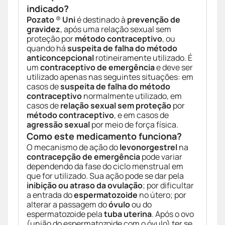
indicado?
Pozato
®
Uni
é destinado à
prevenção de
gravidez
, após uma relação sexual sem
proteção por
método contraceptivo
, ou
quando há
suspeita de falha do método
anticoncepcional
rotineiramente utilizado. É
um
contraceptivo de emergência
e deve ser
utilizado apenas nas seguintes situações: em
casos de
suspeita de falha do método
contraceptivo
normalmente utilizado, em
casos de
relação sexual sem proteção
por
método contraceptivo
, e em casos de
agressão sexual
por meio de força física.
Como este medicamento funciona?
O mecanismo de ação do
levonorgestrel
na
contracepção de emergência
pode variar
dependendo da fase do ciclo menstrual em
que for utilizado. Sua ação pode se dar pela
inibição ou atraso da ovulação
; por dificultar
a entrada do
espermatozoide
no útero; por
alterar a passagem do
óvulo
ou do
espermatozoide pela
tuba uterina
. Após o ovo
(união do espermatozoide com o óvulo) ter se