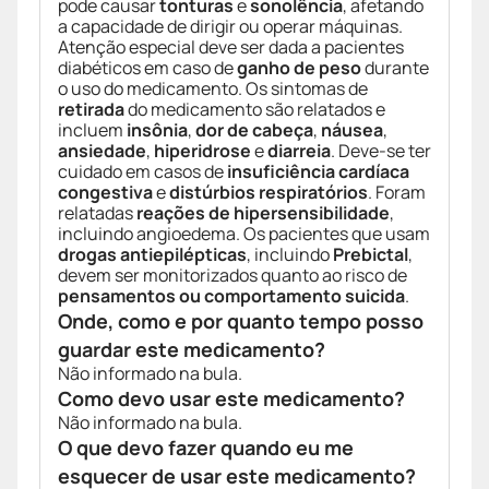
pode causar
tonturas
e
sonolência
, afetando
a capacidade de dirigir ou operar máquinas.
Atenção especial deve ser dada a pacientes
diabéticos em caso de
ganho de peso
durante
o uso do medicamento. Os sintomas de
retirada
do medicamento são relatados e
incluem
insônia
,
dor de cabeça
,
náusea
,
ansiedade
,
hiperidrose
e
diarreia
. Deve-se ter
cuidado em casos de
insuficiência cardíaca
congestiva
e
distúrbios respiratórios
. Foram
relatadas
reações de hipersensibilidade
,
incluindo angioedema. Os pacientes que usam
drogas antiepilépticas
, incluindo
Prebictal
,
devem ser monitorizados quanto ao risco de
pensamentos ou comportamento suicida
.
Onde, como e por quanto tempo posso
guardar este medicamento?
Não informado na bula.
Como devo usar este medicamento?
Não informado na bula.
O que devo fazer quando eu me
esquecer de usar este medicamento?