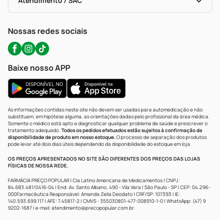
Atendimento / SAC
Política De Privacidade
WhatsApp (47) 9202-1687
Atendimento@precopopular.com.br
Nossas redes sociais
Baixe nosso APP
As informações contidas neste site não devem ser usadas para automedicação e não
substituem, em hipótese alguma, as orientações dadas pelo profissional da área médica.
Somente o médico está apto a diagnosticar qualquer problema de saúde e prescrever o
tratamento adequado.
Todos os pedidos efetuados estão sujeitos à confirmação da
disponibilidade de produto em nosso estoque.
O processo de separação dos produtos
pode levar até dois dias úteis dependendo da disponibilidade do estoque em loja.
OS PREÇOS APRESENTADOS NO SITE SÃO DIFERENTES DOS PREÇOS DAS LOJAS
FÍSICAS DE NOSSA REDE.
FARMÁCIA PREÇO POPULAR | Cia Latino Americana de Medicamentos | CNPJ:
84.683.481/0416-04 | End: Av. Santo Albano, 490 - Vila Vera | São Paulo - SP | CEP: 04.296-
000Farmacêutica Responsável: Amanda Zelia Deodato | CRF/SP: 107393 | IE:
140.593.699.117 | AFE: 7.45817-2 | CMVS - 355030801-477-008910-1-0 | WhatsApp: (47) 9
9202-1687 | e-mail:
atendimento@precopopular.com.br
.