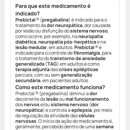
Para que este medicamento é
indicado?
Prebictal
® (
pregabalina
) é indicado para o
tratamento da
dor neuropática
, dor causada
por lesão ou disfunção do
sistema nervoso
,
como ocorre, por exemplo, na
neuropatia
diabética
,
neuropatia pós-herpética
e na
lesão medular
, em adultos.
Prebictal
® é
indicado para o controle de
fibromialgia
, para
o tratamento do
transtorno de ansiedade
generalizada
(
TAG
) em adultos e como
terapia adjunta
das
crises epilépticas
parciais, com ou sem
generalização
secundária
, em pacientes adultos.
Como este medicamento funciona?
Prebictal ® (pregabalina) diminui a
dor
decorrente da
lesão
ou
mal funcionamento
dos
nervos
e/ou
sistema nervoso
(
dor
neuropática
) e controla a
epilepsia
, por meio
da regulação da atividade das
células
nervosas
. O início da ação do medicamento é,
geralmente, percebido dentro de uma
semana