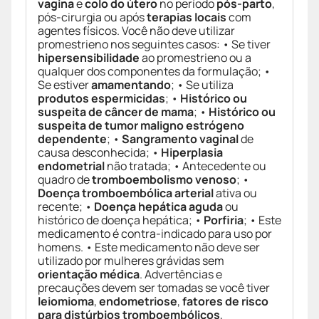
vagina
e
colo do útero
no período
pós-parto
,
pós-cirurgia ou após
terapias locais
com
agentes físicos. Você não deve utilizar
promestrieno nos seguintes casos: • Se tiver
hipersensibilidade
ao promestrieno ou a
qualquer dos componentes da formulação; •
Se estiver
amamentando
; • Se utiliza
produtos espermicidas
; •
Histórico ou
suspeita de câncer de mama
; •
Histórico ou
suspeita de tumor maligno estrógeno
dependente
; •
Sangramento vaginal
de
causa desconhecida; •
Hiperplasia
endometrial
não tratada; • Antecedente ou
quadro de
tromboembolismo venoso
; •
Doença tromboembólica arterial
ativa ou
recente; •
Doença hepática aguda
ou
histórico de doença hepática; •
Porfiria
; • Este
medicamento é contra-indicado para uso por
homens. • Este medicamento não deve ser
utilizado por mulheres grávidas sem
orientação médica
. Advertências e
precauções devem ser tomadas se você tiver
leiomioma
,
endometriose
,
fatores de risco
para distúrbios tromboembólicos
,