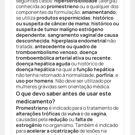
seguintes casos:
hipersensibilidade
(alergia)
conhecida ao
promestrieno
ou a qualquer dos
componentes da formulação;
amamentando
;
se utiliza
produtos espermicidas
;
histórico
ou suspeita de câncer de mama
;
histórico ou
suspeita de tumor maligno estrógeno
dependente
;
sangramento vaginal de causa
desconhecida
;
hiperplasia endometrial
não
tratada;
antecedente ou quadro de
tromboembolismo venoso
;
doença
tromboembólica arterial ativa ou recente
;
doença hepática aguda
ou histórico de
doença hepática
na qual a
função hepática
não tenha retornado à normalidade;
porfiria
; e
uso por homens
. Não deve ser utilizado por
mulheres grávidas sem orientação médica.
O que devo saber antes de usar este
medicamento?
Promestrieno
é indicado para o tratamento de
alterações tróficas
da
vulva
e da
vagina
,
causadas pela
redução
ou
falta de
estrogênio
no organismo. Também é indicado
para
acelerar a cicatrização
de lesões na