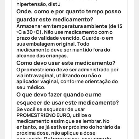
hipertensão
,
distú
Onde, como e por quanto tempo posso
guardar este medicamento?
Armazenar em
temperatura ambiente
(de
15
ºC a 30 ºC
). Não use medicamento com o
prazo de validade vencido
. Guarde-o em
sua
embalagem original
. Todo
medicamento deve ser mantido
fora do
alcance das crianças
.
Como devo usar este medicamento?
O
promestrieno
deve ser administrado por
via
intravaginal
, utilizando ou não o
aplicador vaginal
, conforme orientação do
seu médico.
O que devo fazer quando eu me
esquecer de usar este medicamento?
Se você se esquecer de usar
PROMESTRIENO EURO
, utilize o
medicamento assim que se lembrar. No
entanto, se já estiver próximo do horário da
próxima dose, não aplique a dose
esquecida. Retorne ao seu esquema de