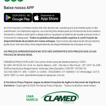
Baixe nosso APP
As informações contidas neste site não devem ser usadas para automedicação e não
substituem, em hipótese alguma, as orientações dadas pelo profissional da área médica.
Somente o médico está apto a diagnosticar qualquer problema de saúde e prescrever o
tratamento adequado.
Todos os pedidos efetuados estão sujeitos à confirmação da
disponibilidade de produto em nosso estoque.
O processo de separação dos produtos
pode levar até dois dias úteis dependendo da disponibilidade do estoque em loja.
OS PREÇOS APRESENTADOS NO SITE SÃO DIFERENTES DOS PREÇOS DAS LOJAS
FÍSICAS DE NOSSA REDE.
FARMÁCIA PREÇO POPULAR | Cia Latino Americana de Medicamentos | CNPJ:
84.683.481/0416-04 | End: Av. Santo Albano, 490 - Vila Vera | São Paulo - SP | CEP: 04.296-
000Farmacêutica Responsável: Amanda Zelia Deodato | CRF/SP: 107393 | IE:
140.593.699.117 | AFE: 7.45817-2 | CMVS - 355030801-477-008910-1-0 | WhatsApp: (47) 9
9202-1687 | e-mail:
atendimento@precopopular.com.br
.
A Farmácia Preço Popular segue as determinações da Agência Nacional de Vigilância
Sanitária
| Copyright © 2025 Farmácia Preço Popular - Todos os direitos reservados.
UMA
MARCA