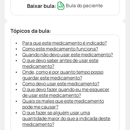
Baixar bula:
Bula do paciente
Tópicos da bula:
Para que este medicamento é indicado?
Como este medicamento funciona?
Quando não devo usar este medicamento?
O que devo saber antes de usar este
medicamento?
Onde, como e por quanto tempo posso
guardar este medicamento?
Como devo usar este medicamento?
O que devo fazer quando eu me esquecer
de usar este medicamento?
Quais os males que este medicamento
pode me causar?
O que fazer se alguém usar uma
quantidade maior do que a indicada deste
medicamento?