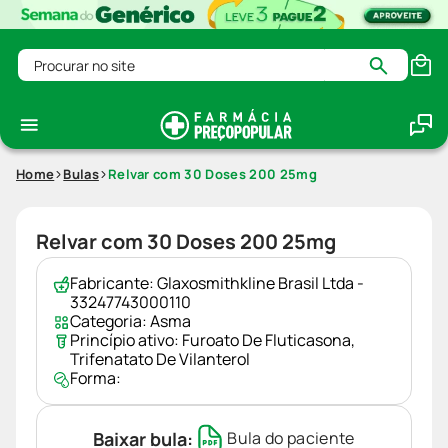
Procurar no site
Home
Bulas
Relvar com 30 Doses 200 25mg
Relvar com 30 Doses 200 25mg
Fabricante:
Glaxosmithkline Brasil Ltda -
33247743000110
Categoria:
Asma
Princípio ativo:
Furoato De Fluticasona
,
Trifenatato De Vilanterol
Forma:
Baixar bula:
Bula do paciente