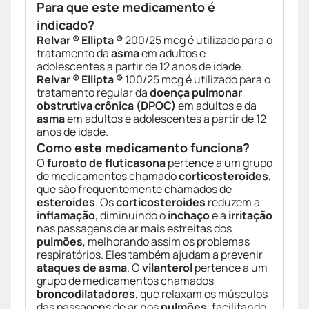
Para que este medicamento é
indicado?
Relvar ® Ellipta ®
200/25 mcg é utilizado para o
tratamento da
asma
em adultos e
adolescentes a partir de 12 anos de idade.
Relvar ® Ellipta ®
100/25 mcg é utilizado para o
tratamento regular da
doença pulmonar
obstrutiva crônica (DPOC)
em adultos e da
asma
em adultos e adolescentes a partir de 12
anos de idade.
Como este medicamento funciona?
O
furoato de fluticasona
pertence a um grupo
de medicamentos chamado
corticosteroides
,
que são frequentemente chamados de
esteroides
. Os
corticosteroides
reduzem a
inflamação
, diminuindo o
inchaço
e a
irritação
nas passagens de ar mais estreitas dos
pulmões
, melhorando assim os problemas
respiratórios. Eles também ajudam a prevenir
ataques de asma
. O
vilanterol
pertence a um
grupo de medicamentos chamados
broncodilatadores
, que relaxam os músculos
das passagens de ar nos
pulmões
, facilitando