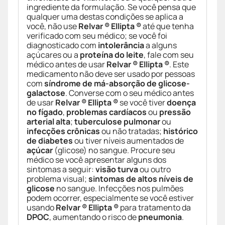
ingrediente da formulação. Se você pensa que
qualquer uma destas condições se aplica a
você, não use
Relvar ® Ellipta ®
até que tenha
verificado com seu médico; se você foi
diagnosticado com
intolerância
a alguns
açúcares ou a
proteína do leite
, fale com seu
médico antes de usar
Relvar ® Ellipta ®
. Este
medicamento não deve ser usado por pessoas
com
síndrome de má-absorção de glicose-
galactose
. Converse com o seu médico antes
de usar
Relvar ® Ellipta ®
se você tiver
doença
no fígado
,
problemas cardíacos
ou
pressão
arterial alta
;
tuberculose pulmonar
ou
infecções crônicas
ou não tratadas;
histórico
de diabetes
ou tiver níveis aumentados de
açúcar
(glicose) no sangue. Procure seu
médico se você apresentar alguns dos
sintomas a seguir:
visão turva
ou outro
problema visual;
sintomas de altos níveis de
glicose
no sangue. Infecções nos pulmões
podem ocorrer, especialmente se você estiver
usando
Relvar ® Ellipta ®
para tratamento da
DPOC
, aumentando o risco de
pneumonia
.