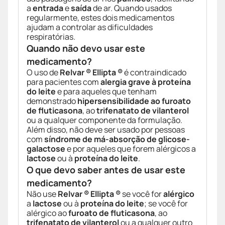
a
entrada
e
saída
de ar. Quando usados
regularmente, estes dois medicamentos
ajudam a controlar as dificuldades
respiratórias.
Quando não devo usar este
medicamento?
O uso de
Relvar ® Ellipta ®
é contraindicado
para pacientes com
alergia grave à proteína
do leite
e para aqueles que tenham
demonstrado
hipersensibilidade ao furoato
de fluticasona
, ao
trifenatato de vilanterol
ou a qualquer componente da formulação.
Além disso, não deve ser usado por pessoas
com
síndrome de má-absorção de glicose-
galactose
e por aqueles que forem alérgicos a
lactose
ou à
proteína do leite
.
O que devo saber antes de usar este
medicamento?
Não use
Relvar ® Ellipta ®
se você for
alérgico
a
lactose
ou à
proteína do leite
; se você for
alérgico ao
furoato de fluticasona
, ao
trifenatato de vilanterol
ou a qualquer outro