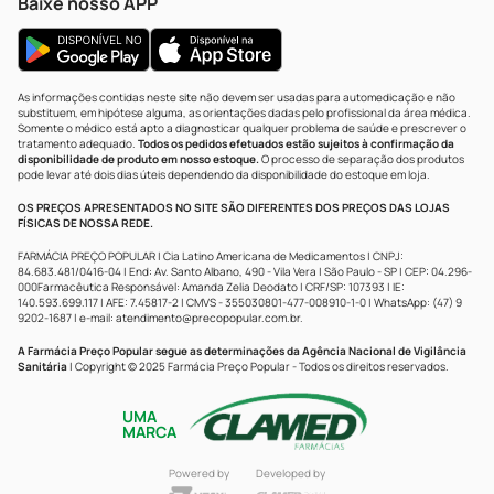
Baixe nosso APP
As informações contidas neste site não devem ser usadas para automedicação e não
substituem, em hipótese alguma, as orientações dadas pelo profissional da área médica.
Somente o médico está apto a diagnosticar qualquer problema de saúde e prescrever o
tratamento adequado.
Todos os pedidos efetuados estão sujeitos à confirmação da
disponibilidade de produto em nosso estoque.
O processo de separação dos produtos
pode levar até dois dias úteis dependendo da disponibilidade do estoque em loja.
OS PREÇOS APRESENTADOS NO SITE SÃO DIFERENTES DOS PREÇOS DAS LOJAS
FÍSICAS DE NOSSA REDE.
FARMÁCIA PREÇO POPULAR | Cia Latino Americana de Medicamentos | CNPJ:
84.683.481/0416-04 | End: Av. Santo Albano, 490 - Vila Vera | São Paulo - SP | CEP: 04.296-
000Farmacêutica Responsável: Amanda Zelia Deodato | CRF/SP: 107393 | IE:
140.593.699.117 | AFE: 7.45817-2 | CMVS - 355030801-477-008910-1-0 | WhatsApp: (47) 9
9202-1687 | e-mail:
atendimento@precopopular.com.br
.
A Farmácia Preço Popular segue as determinações da Agência Nacional de Vigilância
Sanitária
| Copyright © 2025 Farmácia Preço Popular - Todos os direitos reservados.
UMA
MARCA
Powered by
Developed by