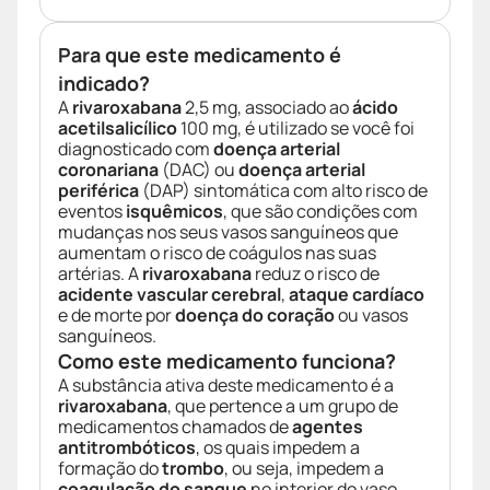
Para que este medicamento é
indicado?
A
rivaroxabana
2,5 mg, associado ao
ácido
acetilsalicílico
100 mg, é utilizado se você foi
diagnosticado com
doença arterial
coronariana
(DAC) ou
doença arterial
periférica
(DAP) sintomática com alto risco de
eventos
isquêmicos
, que são condições com
mudanças nos seus vasos sanguíneos que
aumentam o risco de coágulos nas suas
artérias. A
rivaroxabana
reduz o risco de
acidente vascular cerebral
,
ataque cardíaco
e de morte por
doença do coração
ou vasos
sanguíneos.
Como este medicamento funciona?
A substância ativa deste medicamento é a
rivaroxabana
, que pertence a um grupo de
medicamentos chamados de
agentes
antitrombóticos
, os quais impedem a
formação do
trombo
, ou seja, impedem a
coagulação do sangue
no interior do vaso