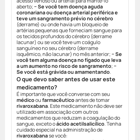
acesso venoso ou arterial para mantê-lo
aberto;
− Se você tem doença aguda
coronariana ou doença arterial periférica e
teve um sangramento prévio no cérebro
(derrame) ou onde havia um bloqueio de
artérias pequenas que forneciam sangue para
os tecidos profundos do cérebro (derrame
lacunar) ou se você teve um coágulo
sanguíneo no seu cérebro (derrame
isquêmico, não lacunar) no mês anterior;
− Se
você tem alguma doença no fígado que leva
a um aumento no risco de sangramento
;
−
Se você está grávida ou amamentando
.
O que devo saber antes de usar este
medicamento?
É importante que você converse com seu
médico
ou
farmacêutico
antes de tomar
rivaroxabana
. Este medicamento não deve ser
utilizado em associação com outros
medicamentos que reduzam a coagulação do
sangue, exceto o
ácido acetilsalicílico
. Tenha
cuidado especial na administração de
rivaroxabana
se você: