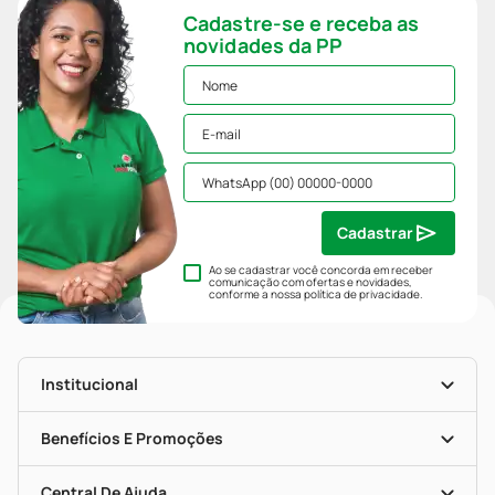
Cadastre-se e receba as
novidades da PP
Cadastrar
Ao se cadastrar você concorda em receber
comunicação com ofertas e novidades,
conforme a nossa
política de privacidade
.
Institucional
História
Nossas Lojas
Benefícios E Promoções
Trabalhe Conosco
Mapa De Categorias
Clube PP
Blog Da PP
Convênios
Central De Ajuda