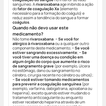
sanguíneo. A
rivaroxabana
age inibindo a ação
do
fator de coagulação Xa
(elemento
necessário para a formação do coágulo) e
reduz assim a tendência do sangue a formar
coágulos
.
Quando não devo usar este
medicamento?
Não tome
rivaroxabana
:
− Se você for
alérgico à rivaroxabana
ou a qualquer outro
componente deste medicamento;
− Se você
estiver sangrando excessivamente
;
− Se
você tiver uma doença ou condição em
algum órgão do corpo que aumente o risco
de sangramento grave
(por exemplo, úlcera
no estômago, dano ou sangramento no
cérebro, cirurgia recente no cérebro ou olhos);
− Se você estiver tomando medicamentos
para prevenir a coagulação sanguínea
(por
exemplo, varfarina, dabigatrana, apixabana ou
heparina), exceto quando estiver mudando o
tratamento anticoagulante ou enquanto
estiver recebendo heparina através de um