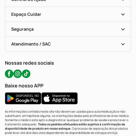
Seja Uma Loja Parceira
Programa Popular Do Brasil
Encarte De Ofertas
Entrega
Dermaclub
Recompra Programada
Espaço Cuidar
Descontos De Laboratório (PBM)
Compras Com Receita
Cupons E Ofertas
Alomed (tele-Entrega)
Vacinas
Formas De Pagamento
Serviços Farmacêuticos
Segurança
Troca E Devolução
Testes Rápidos
Bulas De A A Z
Autoteste Covid-19
Certificado De Segurança
Políticas De Marketplace
Portal Da Privacidade
Atendimento / SAC
Política De Privacidade
WhatsApp (47) 9202-1687
Atendimento@precopopular.com.br
Nossas redes sociais
Baixe nosso APP
As informações contidas neste site não devem ser usadas para automedicação e não
substituem, em hipótese alguma, as orientações dadas pelo profissional da área médica.
Somente o médico está apto a diagnosticar qualquer problema de saúde e prescrever o
tratamento adequado.
Todos os pedidos efetuados estão sujeitos à confirmação da
disponibilidade de produto em nosso estoque.
O processo de separação dos produtos
pode levar até dois dias úteis dependendo da disponibilidade do estoque em loja.