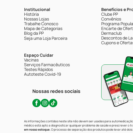
Institucional
Benefícios e P
História
Clube PP
Nossas Lojas
Convênios
Trabalhe Conosco
Programa Popular
Mapa de Categorias
Encarte de Ofer
Blog da PP
Dermaclub
Descontos de La
Seja uma Loja Parceira
Cupons e Oferta
Espaço Cuidar
Vacinas
Serviços Farmacêuticos
Testes Rápidos
Autoteste Covid-19
Nossas redes sociais
As informações contidas neste site não devem ser usadas para automedicação 
médico está apto a diagnosticar qualquer problema de saúde e prescrever o 
em nosso estoque.
O processo de separação dos produtos pode levar até dois 