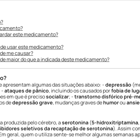
o?
dicamento?
uardar este medicamento?
 de usar este medicamento?
ode me causar?
ade maior do que a indicada deste medicamento?
do?
 apresentam algumas das situações abaixo: -
depressão
(me
 -
ataques de pânico
, incluindo os causados por
fobia de lu
es em que é preciso
socializar
; -
transtorno disfórico pré-m
ios de
depressão grave
, mudanças graves de
humor
ou
ansi
a produzida pelo cérebro, a
serotonina
(
5-hidroxitriptamina
nibidores seletivos da recaptação de serotonina
). Assim co
m geral, quem o utiliza sente-se melhor algumas semanas apó