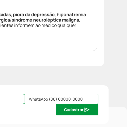
cidas
,
piora da depressão
,
hiponatremia
rgica
/
síndrome neuroléptica maligna
,
cientes informem ao médico qualquer
Cadastrar