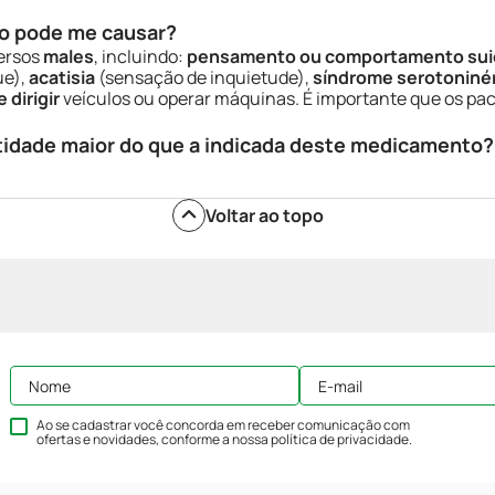
o pode me causar?
ersos
males
, incluindo:
pensamento ou comportamento sui
ue),
acatisia
(sensação de inquietude),
síndrome serotoniné
 dirigir
veículos ou operar máquinas. É importante que os pa
tidade maior do que a indicada deste medicamento?
Voltar ao topo
Ao se cadastrar você concorda em receber comunicação com
ofertas e novidades, conforme a nossa
política de privacidade
.