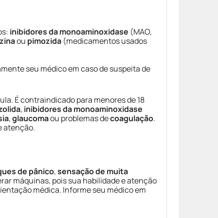
os:
inibidores da monoaminoxidase
(MAO,
azina
ou
pimozida
(medicamentos usados
amente seu médico em caso de suspeita de
la. É contraindicado para menores de 18
zolida
,
inibidores da monoaminoxidase
sia
,
glaucoma
ou problemas de
coagulação
.
e atenção.
ques de pânico
,
sensação de muita
perar máquinas, pois sua habilidade e atenção
ientação médica. Informe seu médico em