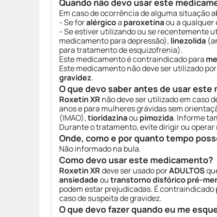
Quando não devo usar este medicam
Em caso de ocorrência de alguma situação a
- Se for
alérgico
a
paroxetina
ou a qualquer
- Se estiver utilizando ou se recentemente 
medicamento para depressão),
linezolida
(an
para tratamento de esquizofrenia).
Este medicamento é contraindicado para
me
Este medicamento não deve ser utilizado po
gravidez
.
O que devo saber antes de usar est
Roxetin XR
não deve ser utilizado em caso 
anos e para mulheres grávidas sem orientaç
(IMAO),
tioridazina
ou
pimozida
. Informe t
Durante o tratamento, evite dirigir ou operar
Onde, como e por quanto tempo poss
Não informado na bula.
Como devo usar este medicamento?
Roxetin XR
deve ser usado por
ADULTOS
que
ansiedade
ou
transtorno disfórico pré-me
podem estar prejudicadas. É contraindicado 
caso de suspeita de gravidez.
O que devo fazer quando eu me esqu