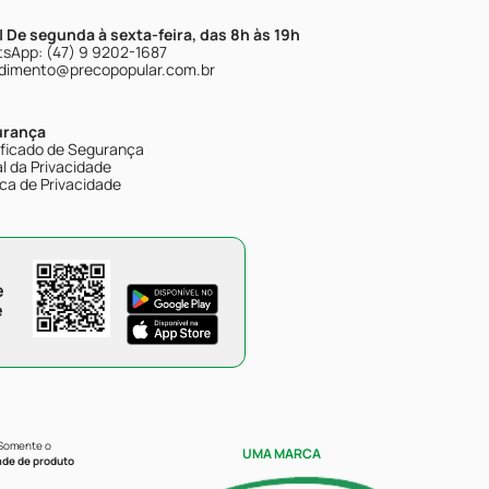
| De segunda à sexta-feira, das 8h às 19h
sApp: (47) 9 9202-1687
dimento@precopopular.com.br
urança
ificado de Segurança
l da Privacidade
ica de Privacidade
e
e
 Somente o
UMA MARCA
ade de produto