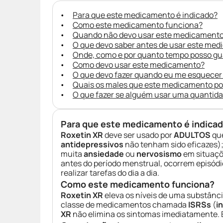
Para que este medicamento é indicado?
Como este medicamento funciona?
Quando não devo usar este medicament
O que devo saber antes de usar este me
Onde, como e por quanto tempo posso g
Como devo usar este medicamento?
O que devo fazer quando eu me esquecer
Quais os males que este medicamento p
O que fazer se alguém usar uma quantid
Para que este medicamento é indica
Roxetin XR
deve ser usado por
ADULTOS
que
antidepressivos
não tenham sido eficazes);
muita
ansiedade
ou
nervosismo
em situaçõ
antes do período menstrual, ocorrem episód
realizar tarefas do dia a dia.
Como este medicamento funciona?
Roxetin XR
eleva os níveis de uma substânci
classe de medicamentos chamada
ISRSs
(
i
XR
não elimina os sintomas imediatamente. E