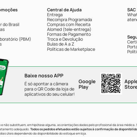
romoções
Central de Ajuda
SAC 
Entrega
What
Recompra Programada
aten
 do Brasil
Compras com Receita
tas
Alomed (tele-entrega)
Formas de Pagamento
Seg
boratório (PBM)
Troca e Devolução
Cert
s
Bulas de A a Z
Porta
Políticas de Marketplace
Polít
Baixe nosso APP
Google
Appl
É só apontar a câmera
Play
Stor
para o QR Code da loja de
aplicativos do seu celular!
e não substituem, em hipótese alguma, as orientações dadas pelo profissional da área médica.
tratamento adequado.
Todos os pedidos efetuados estão sujeitos à confirmação da disponibilid
dias úteis dependendo da disponibilidade do estoque em loja.