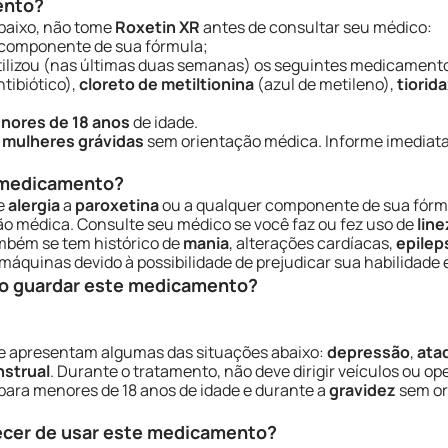
ento?
baixo, não tome
Roxetin XR
antes de consultar seu médico:
 componente de sua fórmula;
utilizou (nas últimas duas semanas) os seguintes medicament
tibiótico),
cloreto de metiltionina
(azul de metileno),
tiorid
nores de 18 anos
de idade.
r
mulheres grávidas
sem orientação médica. Informe imediat
e medicamento?
de
alergia
a
paroxetina
ou a qualquer componente de sua fórmu
ão médica. Consulte seu médico se você faz ou fez uso de
line
ambém se tem histórico de
mania
, alterações cardíacas,
epilep
 máquinas devido à possibilidade de prejudicar sua habilidade 
o guardar este medicamento?
 apresentam algumas das situações abaixo:
depressão
,
ata
nstrual
. Durante o tratamento, não deve dirigir veículos ou o
para menores de 18 anos de idade e durante a
gravidez
sem or
ecer de usar este medicamento?