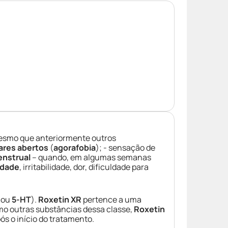
smo que anteriormente outros
gares abertos
(
agorafobia
); - sensação de
enstrual
– quando, em algumas semanas
edade
, irritabilidade, dor, dificuldade para
, ou
5-HT
).
Roxetin XR
pertence a uma
mo outras substâncias dessa classe,
Roxetin
s o início do tratamento.