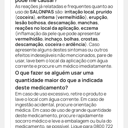
pode me causar?
As reações já relatadas e frequentes quanto ao
uso de
SALONPAS
são:
irritação local
,
prurido
(
coceira
),
eritema
(
vermelhidão
),
erupção
,
lesão bolhosa
,
descamação
,
manchas
,
reações no local da aplicação
,
eczema
(inflamação da pele que pode apresentar
vermelhidão
,
inchaço
,
bolhas
,
crostas
,
descamação
,
coceira
e
ardência
). Caso
apresente alguns destes sintomas ou outros
efeitos indesejáveis não mencionados, pare de
usar, lave bem o local da aplicação com água
corrente e procure um médico imediatamente.
O que fazer se alguém usar uma
quantidade maior do que a indicada
deste medicamento?
Em caso de uso excessivo, retire o produto e
lave o local com água corrente. Em caso de
ingestão acidental, procure orientação
médica. Em caso de uso de grande quantidade
deste medicamento, procure rapidamente
socorro médico e leve a embalagem ou bula do
medicamento, se possível. Ligue para 0800 722