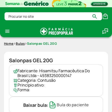
Procurar no site
Home
Bulas
Salonpas GEL 20G
Salonpas GEL 20G
Fabricante:
Hisamitsu Farmacêutica Do
Brasil Ltda - 49383250000147
Categoria:
Contusão
Princípio ativo:
Forma:
Baixar bula:
Bula do paciente