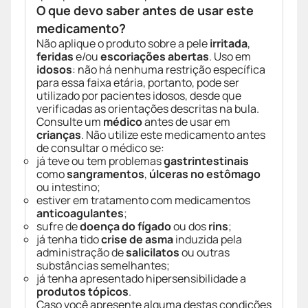
O que devo saber antes de usar este
medicamento?
Não aplique o produto sobre a pele
irritada
,
feridas
e/ou
escoriações abertas
. Uso em
idosos
: não há nenhuma restrição específica
para essa faixa etária, portanto, pode ser
utilizado por pacientes idosos, desde que
verificadas as orientações descritas na bula.
Consulte um
médico
antes de usar em
crianças
. Não utilize este medicamento antes
de consultar o médico se:
já teve ou tem problemas
gastrintestinais
como
sangramentos
,
úlceras no estômago
ou intestino;
estiver em tratamento com medicamentos
anticoagulantes
;
sufre de
doença do fígado
ou dos
rins
;
já tenha tido
crise de asma
induzida pela
administração de
salicilatos
ou outras
substâncias semelhantes;
já tenha apresentado hipersensibilidade a
produtos tópicos
.
Caso você apresente alguma destas condições