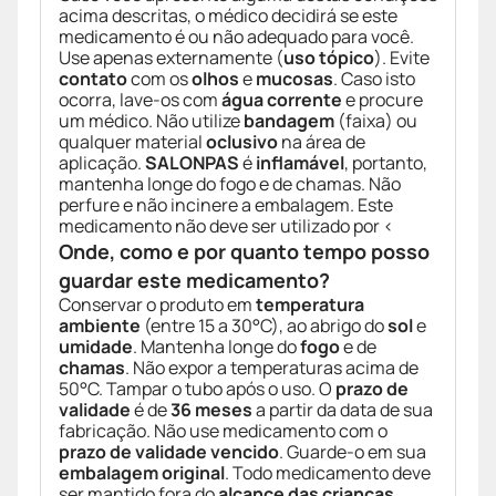
acima descritas, o médico decidirá se este
medicamento é ou não adequado para você.
Use apenas externamente (
uso tópico
). Evite
contato
com os
olhos
e
mucosas
. Caso isto
ocorra, lave-os com
água corrente
e procure
um médico. Não utilize
bandagem
(faixa) ou
qualquer material
oclusivo
na área de
aplicação.
SALONPAS
é
inflamável
, portanto,
mantenha longe do fogo e de chamas. Não
perfure e não incinere a embalagem. Este
medicamento não deve ser utilizado por <
Onde, como e por quanto tempo posso
guardar este medicamento?
Conservar o produto em
temperatura
ambiente
(entre 15 a 30°C), ao abrigo do
sol
e
umidade
. Mantenha longe do
fogo
e de
chamas
. Não expor a temperaturas acima de
50°C. Tampar o tubo após o uso. O
prazo de
validade
é de
36 meses
a partir da data de sua
fabricação. Não use medicamento com o
prazo de validade vencido
. Guarde-o em sua
embalagem original
. Todo medicamento deve
ser mantido fora do
alcance das crianças
.