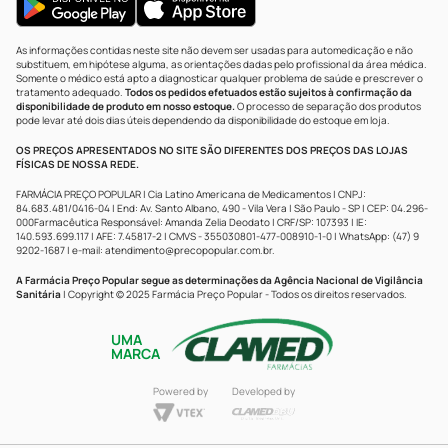
As informações contidas neste site não devem ser usadas para automedicação e não
substituem, em hipótese alguma, as orientações dadas pelo profissional da área médica.
Somente o médico está apto a diagnosticar qualquer problema de saúde e prescrever o
tratamento adequado.
Todos os pedidos efetuados estão sujeitos à confirmação da
disponibilidade de produto em nosso estoque.
O processo de separação dos produtos
pode levar até dois dias úteis dependendo da disponibilidade do estoque em loja.
OS PREÇOS APRESENTADOS NO SITE SÃO DIFERENTES DOS PREÇOS DAS LOJAS
FÍSICAS DE NOSSA REDE.
FARMÁCIA PREÇO POPULAR | Cia Latino Americana de Medicamentos | CNPJ:
84.683.481/0416-04 | End: Av. Santo Albano, 490 - Vila Vera | São Paulo - SP | CEP: 04.296-
000Farmacêutica Responsável: Amanda Zelia Deodato | CRF/SP: 107393 | IE:
140.593.699.117 | AFE: 7.45817-2 | CMVS - 355030801-477-008910-1-0 | WhatsApp: (47) 9
9202-1687 | e-mail:
atendimento@precopopular.com.br
.
A Farmácia Preço Popular segue as determinações da Agência Nacional de Vigilância
Sanitária
| Copyright © 2025 Farmácia Preço Popular - Todos os direitos reservados.
UMA
MARCA
Powered by
Developed by