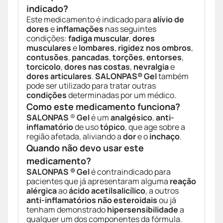
indicado?
Este medicamento é indicado para
alívio de
dores
e
inflamações
nas seguintes
condições:
fadiga muscular
,
dores
musculares
e
lombares
,
rigidez nos ombros
,
contusões
,
pancadas
,
torções
,
entorses
,
torcicolo
,
dores nas costas
,
nevralgia
e
dores articulares
.
SALONPAS® Gel
também
pode ser utilizado para tratar outras
condições
determinadas por um médico.
Como este medicamento funciona?
SALONPAS
®
Gel
é um
analgésico
,
anti-
inflamatório
de uso
tópico
, que age sobre a
região afetada, aliviando a
dor
e o
inchaço
.
Quando não devo usar este
medicamento?
SALONPAS ® Gel
é contraindicado para
pacientes que já apresentaram alguma
reação
alérgica
ao
ácido acetilsalicílico
, a outros
anti-inflamatórios não esteroidais
ou já
tenham demonstrado
hipersensibilidade
a
qualquer um dos componentes da fórmula.