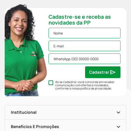
Cadastre-se e receba as
novidades da PP
Cadastrar
Ao se cadastrar você concorda em receber
comunicação com ofertas e novidades,
conforme a nossa
política de privacidade
.
Institucional
História
Nossas Lojas
Benefícios E Promoções
Trabalhe Conosco