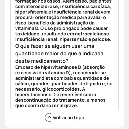
formação
nos ossos. Além disso, pacientes
com
aterosclerose
,
insuficiência cardíaca
,
hipersfatemia
e
insuficiência renal
devem
procurar orientação médica para avaliar o
risco-benefício da administração da
vitamina D. O uso prolongado pode causar
toxicidade
, resultando em
nefrocalcinose
,
insuficiência renal
,
hipertensão
e
psicose
.
O que fazer se alguém usar uma
quantidade maior do que a indicada
deste medicamento?
Em caso de hipervitaminose D (absorção
excessiva da
vitamina D
), recomenda-se
administrar dieta com baixa quantidade de
cálcio
, grandes quantidades de líquido e, se
necessário,
glicocorticoides
. A
hipervitaminose D é reversível com a
descontinuação do tratamento, a menos
que ocorra dano renal grave.
Voltar ao topo