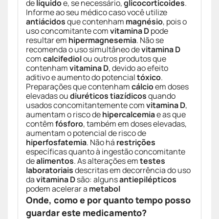
de
líquido
e, se necessário,
glicocorticoides
.
Informe ao seu médico caso você utilize
antiácidos
que contenham
magnésio
, pois o
uso concomitante com
vitamina D
pode
resultar em
hipermagnesemia
. Não se
recomenda o uso simultâneo de
vitamina D
com
calcifediol
ou outros produtos que
contenham
vitamina D
, devido ao efeito
aditivo e aumento do potencial
tóxico
.
Preparações que contenham
cálcio
em doses
elevadas ou
diuréticos tiazídicos
quando
usados concomitantemente com
vitamina D
,
aumentam o risco de
hipercalcemia
e as que
contêm
fósforo
, também em doses elevadas,
aumentam o potencial de risco de
hiperfosfatemia
. Não há
restrições
específicas quanto à ingestão concomitante
de
alimentos
. As alterações em
testes
laboratoriais
descritas em decorrência do uso
da
vitamina D
são: alguns
antiepilépticos
podem acelerar a
metabol
Onde, como e por quanto tempo posso
guardar este medicamento?