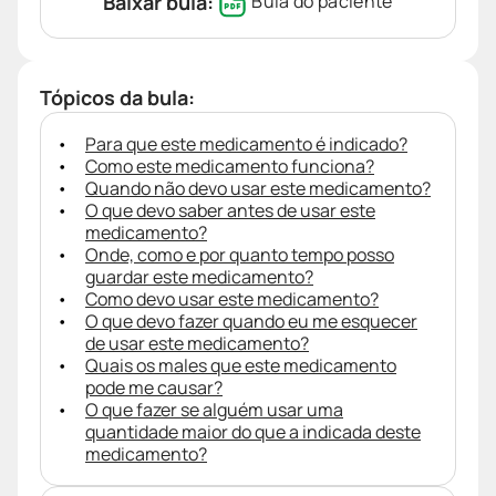
Baixar bula:
Bula do paciente
Tópicos da bula:
Para que este medicamento é indicado?
Como este medicamento funciona?
Quando não devo usar este medicamento?
O que devo saber antes de usar este
medicamento?
Onde, como e por quanto tempo posso
guardar este medicamento?
Como devo usar este medicamento?
O que devo fazer quando eu me esquecer
de usar este medicamento?
Quais os males que este medicamento
pode me causar?
O que fazer se alguém usar uma
quantidade maior do que a indicada deste
medicamento?