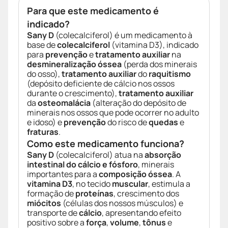
Para que este medicamento é
indicado?
Sany D
(colecalciferol) é um medicamento à
base de
colecalciferol
(vitamina D3), indicado
para
prevenção
e
tratamento auxiliar
na
desmineralização óssea
(perda dos minerais
do osso),
tratamento auxiliar
do
raquitismo
(depósito deficiente de cálcio nos ossos
durante o crescimento),
tratamento auxiliar
da
osteomalácia
(alteração do depósito de
minerais nos ossos que pode ocorrer no adulto
e idoso) e
prevenção
do risco de
quedas
e
fraturas
.
Como este medicamento funciona?
Sany D
(colecalciferol) atua na
absorção
intestinal do cálcio e fósforo
, minerais
importantes para a
composição óssea
. A
vitamina D3
, no tecido
muscular
, estimula a
formação de
proteínas
, crescimento dos
miócitos
(células dos nossos músculos) e
transporte de
cálcio
, apresentando efeito
positivo sobre a
força
,
volume
,
tônus
e