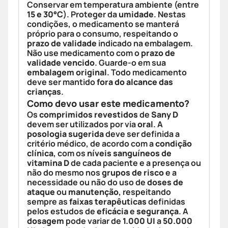
Conservar em temperatura ambiente (entre
15 e 30°C
). Proteger da
umidade
. Nestas
condições, o medicamento se manterá
próprio para o consumo, respeitando o
prazo de validade
indicado na embalagem.
Não use medicamento com o
prazo de
validade vencido
. Guarde-o em sua
embalagem original
. Todo medicamento
deve ser mantido
fora do alcance das
crianças
.
Como devo usar este medicamento?
Os
comprimidos revestidos
de
Sany D
devem ser utilizados por via
oral
. A
posologia sugerida
deve ser definida a
critério médico, de acordo com a
condição
clínica
, com os
níveis sanguíneos de
vitamina D
de cada paciente e a presença ou
não do mesmo nos
grupos de risco
e a
necessidade ou não do uso de
doses de
ataque
ou
manutenção
, respeitando
sempre as
faixas terapêuticas
definidas
pelos estudos de
eficácia
e
segurança
. A
dosagem
pode variar de
1.000 UI
a
50.000