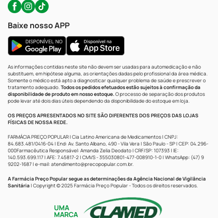
Baixe nosso APP
As informações contidas neste site não devem ser usadas para automedicação e não
substituem, em hipótese alguma, as orientações dadas pelo profissional da área médica.
Somente o médico está apto a diagnosticar qualquer problema de saúde e prescrever o
tratamento adequado.
Todos os pedidos efetuados estão sujeitos à confirmação da
disponibilidade de produto em nosso estoque.
O processo de separação dos produtos
pode levar até dois dias úteis dependendo da disponibilidade do estoque em loja.
OS PREÇOS APRESENTADOS NO SITE SÃO DIFERENTES DOS PREÇOS DAS LOJAS
FÍSICAS DE NOSSA REDE.
FARMÁCIA PREÇO POPULAR | Cia Latino Americana de Medicamentos | CNPJ:
84.683.481/0416-04 | End: Av. Santo Albano, 490 - Vila Vera | São Paulo - SP | CEP: 04.296-
000Farmacêutica Responsável: Amanda Zelia Deodato | CRF/SP: 107393 | IE:
140.593.699.117 | AFE: 7.45817-2 | CMVS - 355030801-477-008910-1-0 | WhatsApp: (47) 9
9202-1687 | e-mail:
atendimento@precopopular.com.br
.
A Farmácia Preço Popular segue as determinações da Agência Nacional de Vigilância
Sanitária
| Copyright © 2025 Farmácia Preço Popular - Todos os direitos reservados.
UMA
MARCA