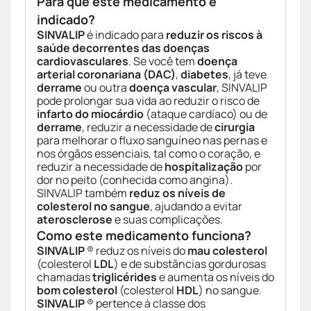
Para que este medicamento é
indicado?
SINVALIP
é indicado para
reduzir os riscos à
saúde decorrentes das doenças
cardiovasculares
. Se você tem
doença
arterial coronariana (DAC)
,
diabetes
, já teve
derrame
ou outra
doença vascular
, SINVALIP
pode prolongar sua vida ao reduzir o risco de
infarto do miocárdio
(ataque cardíaco) ou de
derrame
, reduzir a necessidade de
cirurgia
para melhorar o fluxo sanguíneo nas pernas e
nos órgãos essenciais, tal como o coração, e
reduzir a necessidade de
hospitalização
por
dor no peito (conhecida como angina).
SINVALIP também
reduz os níveis de
colesterol no sangue
, ajudando a evitar
aterosclerose
e suas complicações.
Como este medicamento funciona?
SINVALIP
® reduz os níveis do
mau colesterol
(colesterol
LDL
) e de substâncias gordurosas
chamadas
triglicérides
e aumenta os níveis do
bom colesterol
(colesterol
HDL
) no sangue.
SINVALIP
® pertence à classe dos