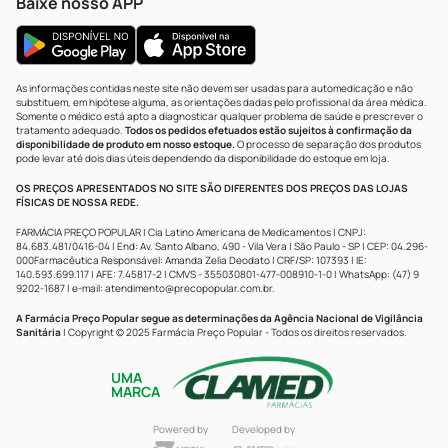
Baixe nosso APP
As informações contidas neste site não devem ser usadas para automedicação e não
substituem, em hipótese alguma, as orientações dadas pelo profissional da área médica.
Somente o médico está apto a diagnosticar qualquer problema de saúde e prescrever o
tratamento adequado.
Todos os pedidos efetuados estão sujeitos à confirmação da
disponibilidade de produto em nosso estoque.
O processo de separação dos produtos
pode levar até dois dias úteis dependendo da disponibilidade do estoque em loja.
OS PREÇOS APRESENTADOS NO SITE SÃO DIFERENTES DOS PREÇOS DAS LOJAS
FÍSICAS DE NOSSA REDE.
FARMÁCIA PREÇO POPULAR | Cia Latino Americana de Medicamentos | CNPJ:
84.683.481/0416-04 | End: Av. Santo Albano, 490 - Vila Vera | São Paulo - SP | CEP: 04.296-
000Farmacêutica Responsável: Amanda Zelia Deodato | CRF/SP: 107393 | IE:
140.593.699.117 | AFE: 7.45817-2 | CMVS - 355030801-477-008910-1-0 | WhatsApp: (47) 9
9202-1687 | e-mail:
atendimento@precopopular.com.br
.
A Farmácia Preço Popular segue as determinações da Agência Nacional de Vigilância
Sanitária
| Copyright © 2025 Farmácia Preço Popular - Todos os direitos reservados.
UMA
MARCA
Powered by
Developed by