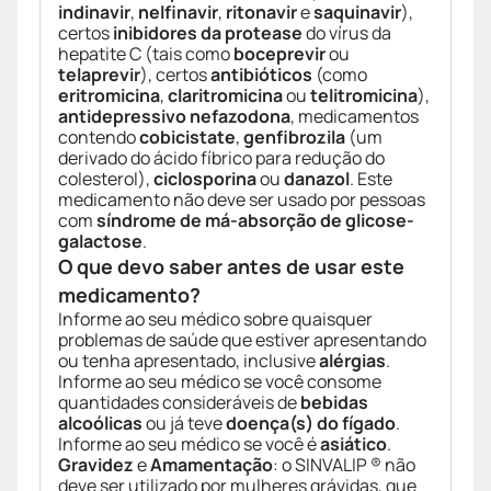
indinavir
,
nelfinavir
,
ritonavir
e
saquinavir
),
certos
inibidores da protease
do vírus da
hepatite C (tais como
boceprevir
ou
telaprevir
), certos
antibióticos
(como
eritromicina
,
claritromicina
ou
telitromicina
),
antidepressivo nefazodona
, medicamentos
contendo
cobicistate
,
genfibrozila
(um
derivado do ácido fíbrico para redução do
colesterol),
ciclosporina
ou
danazol
. Este
medicamento não deve ser usado por pessoas
com
síndrome de má-absorção de glicose-
galactose
.
O que devo saber antes de usar este
medicamento?
Informe ao seu médico sobre quaisquer
problemas de saúde que estiver apresentando
ou tenha apresentado, inclusive
alérgias
.
Informe ao seu médico se você consome
quantidades consideráveis de
bebidas
alcoólicas
ou já teve
doença(s) do fígado
.
Informe ao seu médico se você é
asiático
.
Gravidez
e
Amamentação
: o SINVALIP ® não
deve ser utilizado por mulheres grávidas, que