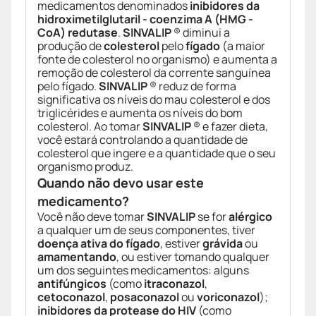
medicamentos denominados
inibidores da
hidroximetilglutaril - coenzima A (HMG -
CoA) redutase
.
SINVALIP
® diminui a
produção de
colesterol
pelo
fígado
(a maior
fonte de colesterol no organismo) e aumenta a
remoção de colesterol da corrente sanguínea
pelo fígado.
SINVALIP
® reduz de forma
significativa os níveis do mau colesterol e dos
triglicérides e aumenta os níveis do bom
colesterol. Ao tomar
SINVALIP
® e fazer dieta,
você estará controlando a quantidade de
colesterol que ingere e a quantidade que o seu
organismo produz.
Quando não devo usar este
medicamento?
Você não deve tomar
SINVALIP
se for
alérgico
a qualquer um de seus componentes, tiver
doença ativa do fígado
, estiver
grávida
ou
amamentando
, ou estiver tomando qualquer
um dos seguintes medicamentos: alguns
antifúngicos
(como
itraconazol
,
cetoconazol
,
posaconazol
ou
voriconazol
);
inibidores da protease do HIV
(como