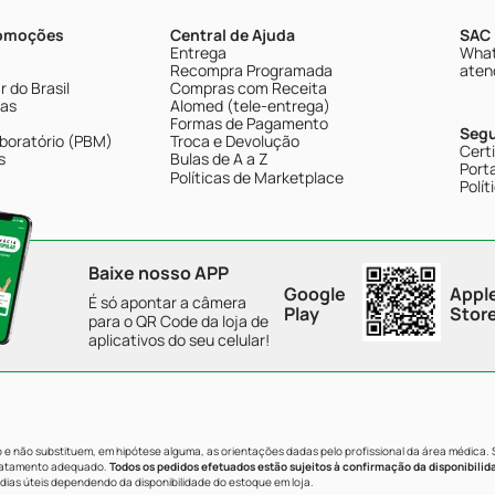
romoções
Central de Ajuda
SAC 
Entrega
What
Recompra Programada
aten
 do Brasil
Compras com Receita
tas
Alomed (tele-entrega)
Formas de Pagamento
Seg
boratório (PBM)
Troca e Devolução
Cert
s
Bulas de A a Z
Porta
Políticas de Marketplace
Polít
Baixe nosso APP
Google
Appl
É só apontar a câmera
Play
Stor
para o QR Code da loja de
aplicativos do seu celular!
e não substituem, em hipótese alguma, as orientações dadas pelo profissional da área médica.
tratamento adequado.
Todos os pedidos efetuados estão sujeitos à confirmação da disponibilid
dias úteis dependendo da disponibilidade do estoque em loja.