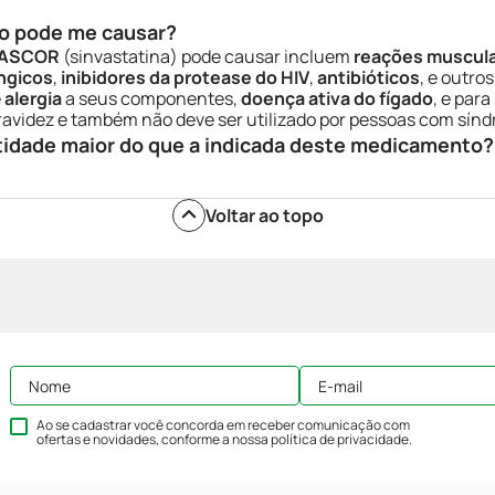
o pode me causar?
VASCOR
(sinvastatina) pode causar incluem
reações muscul
ngicos
,
inibidores da protease do HIV
,
antibióticos
, e outro
e
alergia
a seus componentes,
doença ativa do fígado
, e par
ravidez e também não deve ser utilizado por pessoas com sín
tidade maior do que a indicada deste medicamento?
Voltar ao topo
Ao se cadastrar você concorda em receber comunicação com
ofertas e novidades, conforme a nossa
política de privacidade
.