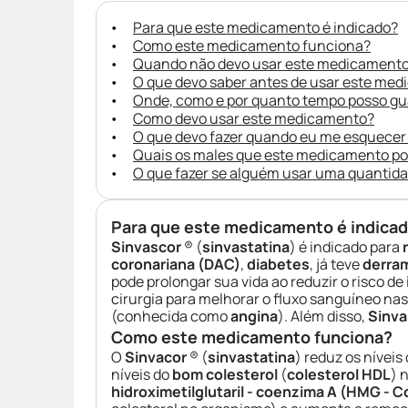
Para que este medicamento é indicado?
Como este medicamento funciona?
Quando não devo usar este medicament
O que devo saber antes de usar este me
Onde, como e por quanto tempo posso g
Como devo usar este medicamento?
O que devo fazer quando eu me esquecer
Quais os males que este medicamento p
O que fazer se alguém usar uma quantid
Para que este medicamento é indica
Sinvascor
® (
sinvastatina
) é indicado para
coronariana (DAC)
,
diabetes
, já teve
derra
pode prolongar sua vida ao reduzir o risco de
cirurgia para melhorar o fluxo sanguíneo na
(conhecida como
angina
). Além disso,
Sinva
Como este medicamento funciona?
O
Sinvacor
® (
sinvastatina
) reduz os níveis
níveis do
bom colesterol
(
colesterol HDL
) 
hidroximetilglutaril - coenzima A (HMG - 