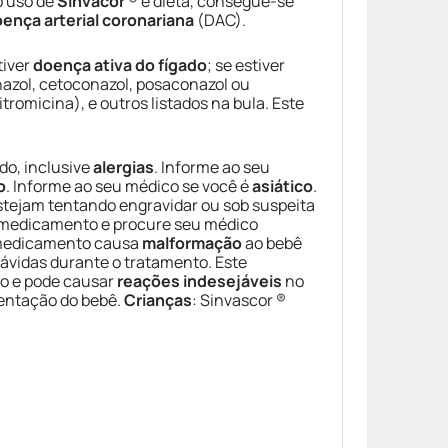
o uso de
Sinvacor
® e dieta, consegue-se
ença arterial coronariana
(DAC).
tiver
doença ativa do fígado
; se estiver
azol, cetoconazol, posaconazol ou
tromicina), e outros listados na bula. Este
do, inclusive
alergias
. Informe ao seu
o
. Informe ao seu médico se você é
asiático
.
estejam tentando engravidar ou sob suspeita
o medicamento e procure seu médico
 medicamento causa
malformação
ao bebê
rávidas durante o tratamento. Este
no e pode causar
reações indesejáveis
no
mentação do bebê.
Crianças
: Sinvascor ®