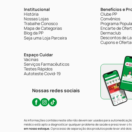
Institucional
Benefícios e P
História
Clube PP
Nossas Lojas
Convênios
Trabalhe Conosco
Programa Popular
Mapa de Categorias
Encarte de Ofer
Blog da PP
Dermaclub
Descontos de La
Seja uma Loja Parceira
Cupons e Oferta
Espaço Cuidar
Vacinas
Serviços Farmacêuticos
Testes Rápidos
Autoteste Covid-19
Nossas redes sociais
As informações contidas neste site não devem ser usadas para automedicação 
médico está apto a diagnosticar qualquer problema de saúde e prescrever o 
em nosso estoque.
O processo de separação dos produtos pode levar até dois 