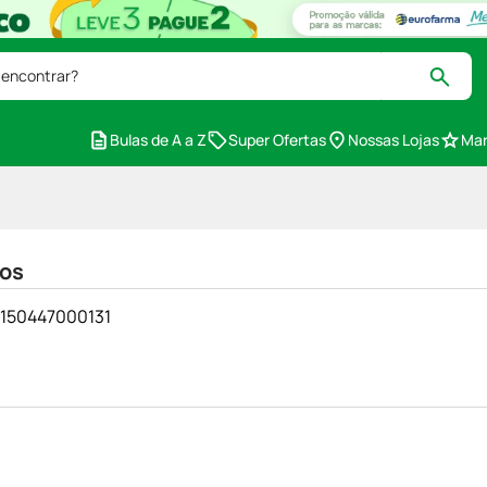
 encontrar?
Bulas de A a Z
Super Ofertas
Nossas Lojas
Mar
os
61150447000131