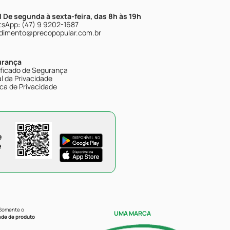
| De segunda à sexta-feira, das 8h às 19h
sApp: (47) 9 9202-1687
dimento@precopopular.com.br
urança
ificado de Segurança
l da Privacidade
ica de Privacidade
e
e
 Somente o
UMA MARCA
ade de produto