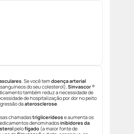
vasculares
. Se você tem
doença arterial
sanguíneos do seu colesterol),
Sinvascor
®
dicamento também reduz a necessidade de
necessidade de hospitalização por dor no peito
ogressão da
aterosclerose
.
rosas chamadas
triglicerídeos
e aumenta os
 medicamentos denominados
inibidores da
sterol
pelo
fígado
(a maior fonte de