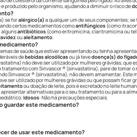
o de colesterol da corrente sanguínea pelo fígado. Através d
o e produzido pelo organismo, ajudando a diminuir o risco de
do
ento?
a) se for
alérgico(a)
a qualquer um de seus componentes; se 
tomando certos medicamentos como
antifúngicos
(como itracon
, alguns
antibióticos
(como eritromicina, claritromicina ou teli
ravidez
ou
aleitamento
.
e medicamento?
lemas de saúde que estiver apresentando ou tenha apresenta
deráveis de
bebidas alcoólicas
ou já teve
doença(s) do fígad
nvastatina) não deve ser utilizado por mulheres grávidas, que 
 o tratamento com Sinvascor ® (sinvastatina), pare de tomar 
ndo Sinvascor ® (sinvastatina), não devem amamentar. Este
ve ser utilizado por mulheres grávidas ou que possam ficar g
eitamento
ou doação de leite, pois é excretado no leite huma
 apresentar alternativas para o seu tratamento ou para a ali
pediátrico.
Idosos
: Não há precauções especiais.
o guardar este medicamento?
ecer de usar este medicamento?