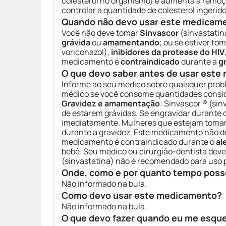
colesterol no organismo) e aumenta a remoçã
controlar a quantidade de colesterol ingerid
Quando não devo usar este medicam
Você não deve tomar
Sinvascor
(sinvastatin
grávida
ou
amamentando
; ou se estiver 
voriconazol),
inibidores da protease do HIV
medicamento é
contraindicado
durante a
g
O que devo saber antes de usar est
Informe ao seu médico sobre quaisquer prob
médico se você consome quantidades consi
Gravidez e amamentação
: Sinvascor ® (si
de estarem grávidas. Se engravidar durante
imediatamente. Mulheres que estejam toma
durante a gravidez. Este medicamento não de
medicamento é contraindicado durante o
al
bebê. Seu médico ou cirurgião-dentista deve
(sinvastatina) não é recomendado para uso 
Onde, como e por quanto tempo poss
Não informado na bula.
Como devo usar este medicamento?
Não informado na bula.
O que devo fazer quando eu me esqu