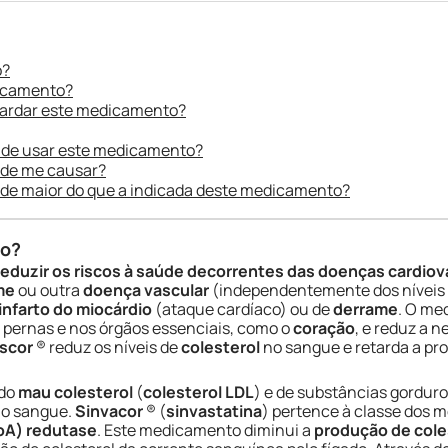
o?
dicamento?
uardar este medicamento?
 de usar este medicamento?
ode me causar?
ade maior do que a indicada deste medicamento?
do?
reduzir os riscos à saúde decorrentes das doenças cardio
me
ou outra
doença vascular
(independentemente dos níveis 
infarto do miocárdio
(ataque cardíaco) ou de
derrame
. O me
s pernas e nos órgãos essenciais, como o
coração
, e reduz a 
scor
® reduz os níveis de
colesterol
no sangue e retarda a pr
 do
mau colesterol
(
colesterol LDL
) e de substâncias gordu
no sangue.
Sinvacor
® (
sinvastatina
) pertence à classe dos
CoA) redutase
. Este medicamento diminui a
produção de cole