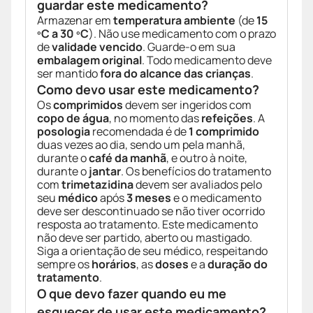
guardar este medicamento?
Armazenar em
temperatura ambiente
(de
15
ºC a 30 ºC
). Não use medicamento com o prazo
de
validade vencido
. Guarde-o em sua
embalagem original
. Todo medicamento deve
ser mantido
fora do alcance das crianças
.
Como devo usar este medicamento?
Os
comprimidos
devem ser ingeridos com
copo de água
, no momento das
refeições
. A
posologia
recomendada é de
1 comprimido
duas vezes ao dia, sendo um pela manhã,
durante o
café da manhã
, e outro à noite,
durante o
jantar
. Os benefícios do tratamento
com
trimetazidina
devem ser avaliados pelo
seu
médico
após
3 meses
e o medicamento
deve ser descontinuado se não tiver ocorrido
resposta ao tratamento. Este medicamento
não deve ser partido, aberto ou mastigado.
Siga a orientação de seu médico, respeitando
sempre os
horários
, as
doses
e a
duração do
tratamento
.
O que devo fazer quando eu me
esquecer de usar este medicamento?