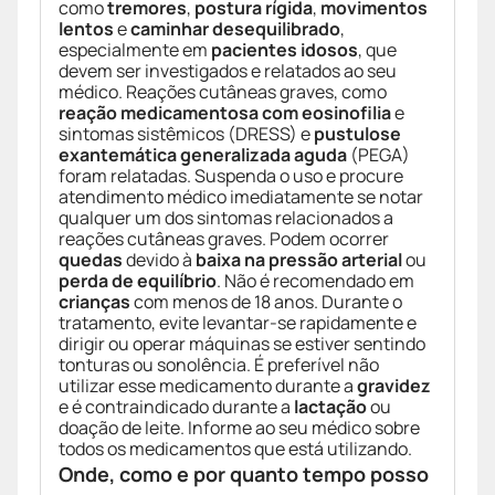
como
tremores
,
postura rígida
,
movimentos
lentos
e
caminhar desequilibrado
,
especialmente em
pacientes idosos
, que
devem ser investigados e relatados ao seu
médico. Reações cutâneas graves, como
reação medicamentosa com eosinofilia
e
sintomas sistêmicos (DRESS) e
pustulose
exantemática generalizada aguda
(PEGA)
foram relatadas. Suspenda o uso e procure
atendimento médico imediatamente se notar
qualquer um dos sintomas relacionados a
reações cutâneas graves. Podem ocorrer
quedas
devido à
baixa na pressão arterial
ou
perda de equilíbrio
. Não é recomendado em
crianças
com menos de 18 anos. Durante o
tratamento, evite levantar-se rapidamente e
dirigir ou operar máquinas se estiver sentindo
tonturas ou sonolência. É preferível não
utilizar esse medicamento durante a
gravidez
e é contraindicado durante a
lactação
ou
doação de leite. Informe ao seu médico sobre
todos os medicamentos que está utilizando.
Onde, como e por quanto tempo posso