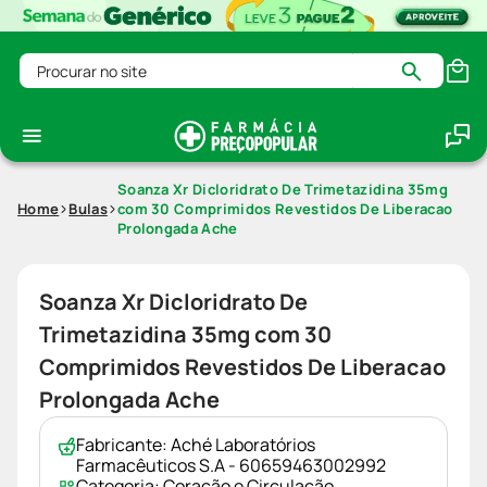
Procurar no site
Soanza Xr Dicloridrato De Trimetazidina 35mg
Home
Bulas
com 30 Comprimidos Revestidos De Liberacao
Prolongada Ache
Soanza Xr Dicloridrato De
Trimetazidina 35mg com 30
Comprimidos Revestidos De Liberacao
Prolongada Ache
Fabricante:
Aché Laboratórios
Farmacêuticos S.A - 60659463002992
Categoria:
Coração e Circulação