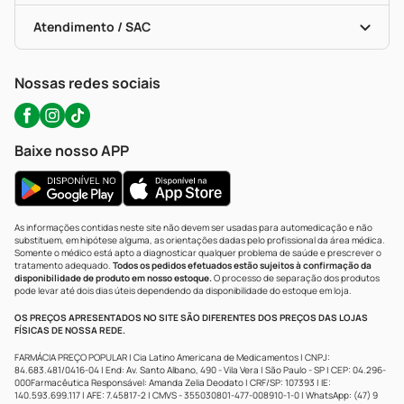
Bulas De A A Z
Autoteste Covid-19
Certificado De Segurança
Políticas De Marketplace
Portal Da Privacidade
Atendimento / SAC
Política De Privacidade
WhatsApp (47) 9202-1687
Atendimento@precopopular.com.br
Nossas redes sociais
Baixe nosso APP
As informações contidas neste site não devem ser usadas para automedicação e não
substituem, em hipótese alguma, as orientações dadas pelo profissional da área médica.
Somente o médico está apto a diagnosticar qualquer problema de saúde e prescrever o
tratamento adequado.
Todos os pedidos efetuados estão sujeitos à confirmação da
disponibilidade de produto em nosso estoque.
O processo de separação dos produtos
pode levar até dois dias úteis dependendo da disponibilidade do estoque em loja.
OS PREÇOS APRESENTADOS NO SITE SÃO DIFERENTES DOS PREÇOS DAS LOJAS
FÍSICAS DE NOSSA REDE.
FARMÁCIA PREÇO POPULAR | Cia Latino Americana de Medicamentos | CNPJ:
84.683.481/0416-04 | End: Av. Santo Albano, 490 - Vila Vera | São Paulo - SP | CEP: 04.296-
000Farmacêutica Responsável: Amanda Zelia Deodato | CRF/SP: 107393 | IE:
140.593.699.117 | AFE: 7.45817-2 | CMVS - 355030801-477-008910-1-0 | WhatsApp: (47) 9