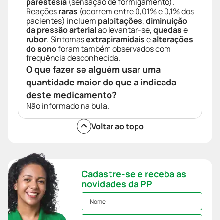
parestesia
(sensação de formigamento).
Reações
raras
(ocorrem entre 0,01% e 0,1% dos
pacientes) incluem
palpitações
,
diminuição
da pressão arterial
ao levantar-se,
quedas
e
rubor
. Sintomas
extrapiramidais
e
alterações
do sono
foram também observados com
frequência desconhecida.
O que fazer se alguém usar uma
quantidade maior do que a indicada
deste medicamento?
Não informado na bula.
Voltar ao topo
Cadastre-se e receba as
novidades da PP