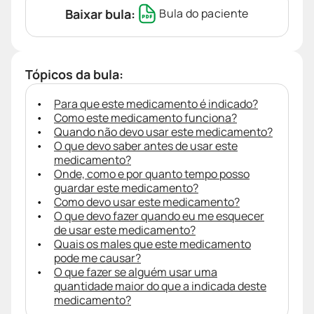
Baixar bula:
Bula do paciente
Tópicos da bula:
Para que este medicamento é indicado?
Como este medicamento funciona?
Quando não devo usar este medicamento?
O que devo saber antes de usar este
medicamento?
Onde, como e por quanto tempo posso
guardar este medicamento?
Como devo usar este medicamento?
O que devo fazer quando eu me esquecer
de usar este medicamento?
Quais os males que este medicamento
pode me causar?
O que fazer se alguém usar uma
quantidade maior do que a indicada deste
medicamento?