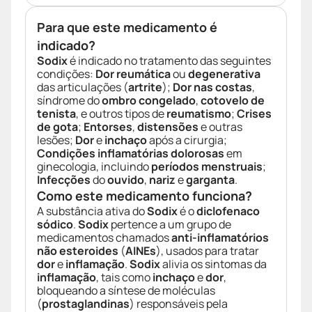
Para que este medicamento é
indicado?
Sodix
é indicado no tratamento das seguintes
condições:
Dor reumática
ou
degenerativa
das articulações (
artrite
);
Dor nas costas
,
síndrome do
ombro congelado
,
cotovelo de
tenista
, e outros tipos de
reumatismo
;
Crises
de gota
;
Entorses
,
distensões
e outras
lesões;
Dor
e
inchaço
após a cirurgia;
Condições inflamatórias dolorosas
em
ginecologia, incluindo
períodos menstruais
;
Infecções
do
ouvido
,
nariz
e
garganta
.
Como este medicamento funciona?
A substância ativa do
Sodix
é o
diclofenaco
sódico
.
Sodix
pertence a um grupo de
medicamentos chamados
anti-inflamatórios
não esteroides
(
AINEs
), usados para tratar
dor
e
inflamação
.
Sodix
alivia os sintomas da
inflamação
, tais como
inchaço
e
dor
,
bloqueando a síntese de moléculas
(
prostaglandinas
) responsáveis pela