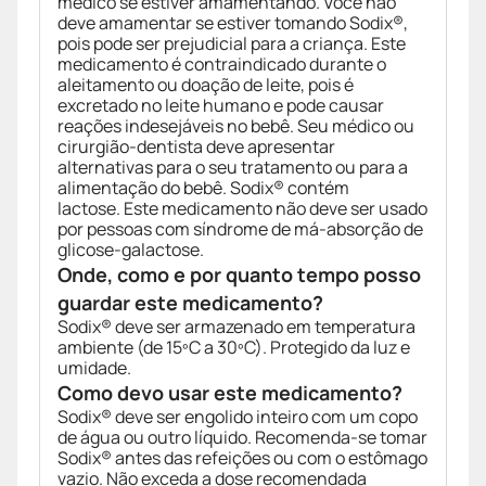
médico se estiver amamentando. Você não
deve amamentar se estiver tomando Sodix®,
pois pode ser prejudicial para a criança. Este
medicamento é contraindicado durante o
aleitamento ou doação de leite, pois é
excretado no leite humano e pode causar
reações indesejáveis no bebê. Seu médico ou
cirurgião-dentista deve apresentar
alternativas para o seu tratamento ou para a
alimentação do bebê. Sodix® contém
lactose. Este medicamento não deve ser usado
por pessoas com síndrome de má-absorção de
glicose-galactose.
Onde, como e por quanto tempo posso
guardar este medicamento?
Sodix® deve ser armazenado em temperatura
ambiente (de 15ºC a 30ºC). Protegido da luz e
umidade.
Como devo usar este medicamento?
Sodix® deve ser engolido inteiro com um copo
de água ou outro líquido. Recomenda-se tomar
Sodix® antes das refeições ou com o estômago
vazio. Não exceda a dose recomendada