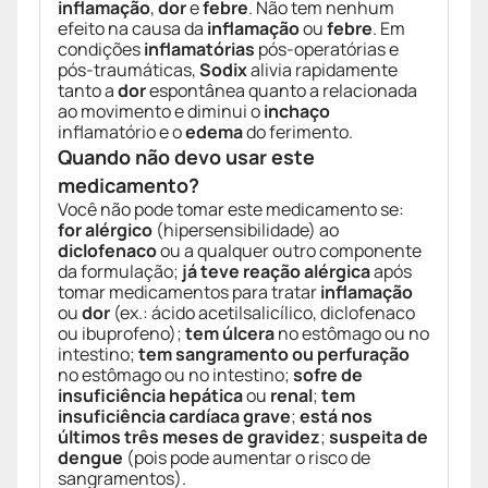
inflamação
,
dor
e
febre
. Não tem nenhum
efeito na causa da
inflamação
ou
febre
. Em
condições
inflamatórias
pós-operatórias e
pós-traumáticas,
Sodix
alivia rapidamente
tanto a
dor
espontânea quanto a relacionada
ao movimento e diminui o
inchaço
inflamatório e o
edema
do ferimento.
Quando não devo usar este
medicamento?
Você não pode tomar este medicamento se:
for alérgico
(hipersensibilidade) ao
diclofenaco
ou a qualquer outro componente
da formulação;
já teve reação alérgica
após
tomar medicamentos para tratar
inflamação
ou
dor
(ex.: ácido acetilsalicílico, diclofenaco
ou ibuprofeno);
tem úlcera
no estômago ou no
intestino;
tem sangramento ou perfuração
no estômago ou no intestino;
sofre de
insuficiência hepática
ou
renal
;
tem
insuficiência cardíaca grave
;
está nos
últimos três meses de gravidez
;
suspeita de
dengue
(pois pode aumentar o risco de
sangramentos).