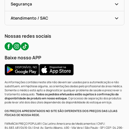
Formas De Pagamento
Serviços Farmacêuticos
Segurança
Troca E Devolução
Testes Rápidos
Bulas De A A Z
Autoteste Covid-19
Certificado De Segurança
Políticas De Marketplace
Portal Da Privacidade
Atendimento / SAC
Política De Privacidade
WhatsApp (47) 9202-1687
Atendimento@precopopular.com.br
Nossas redes sociais
Baixe nosso APP
As informações contidas neste site não devem ser usadas para automedicação e não
substituem, em hipótese alguma, as orientações dadas pelo profissional da área médica.
Somente o médico está apto a diagnosticar qualquer problema de saúde e prescrever o
tratamento adequado.
Todos os pedidos efetuados estão sujeitos à confirmação da
disponibilidade de produto em nosso estoque.
O processo de separação dos produtos
pode levar até dois dias úteis dependendo da disponibilidade do estoque em loja.
OS PREÇOS APRESENTADOS NO SITE SÃO DIFERENTES DOS PREÇOS DAS LOJAS
FÍSICAS DE NOSSA REDE.
FARMÁCIA PREÇO POPULAR | Cia Latino Americana de Medicamentos | CNPJ:
84.683.481/0416-04 | End: Av. Santo Albano, 490 - Vila Vera | São Paulo - SP | CEP: 04.296-