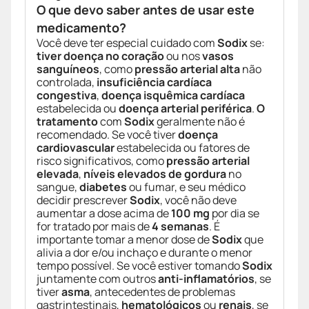
O que devo saber antes de usar este
medicamento?
Você deve ter especial cuidado com
Sodix
se:
tiver doença no coração
ou nos
vasos
sanguíneos
, como
pressão arterial alta
não
controlada,
insuficiência cardíaca
congestiva
,
doença isquêmica cardíaca
estabelecida ou
doença arterial periférica
.
O
tratamento
com
Sodix
geralmente não é
recomendado. Se você tiver
doença
cardiovascular
estabelecida ou fatores de
risco significativos, como
pressão arterial
elevada
,
níveis elevados de gordura
no
sangue,
diabetes
ou fumar, e seu médico
decidir prescrever
Sodix
, você não deve
aumentar a dose acima de
100 mg
por dia se
for tratado por mais de
4 semanas
. É
importante tomar a menor dose de
Sodix
que
alivia a dor e/ou inchaço e durante o menor
tempo possível. Se você estiver tomando
Sodix
juntamente com outros
anti-inflamatórios
, se
tiver
asma
, antecedentes de problemas
gastrintestinais,
hematológicos
ou
renais
, se