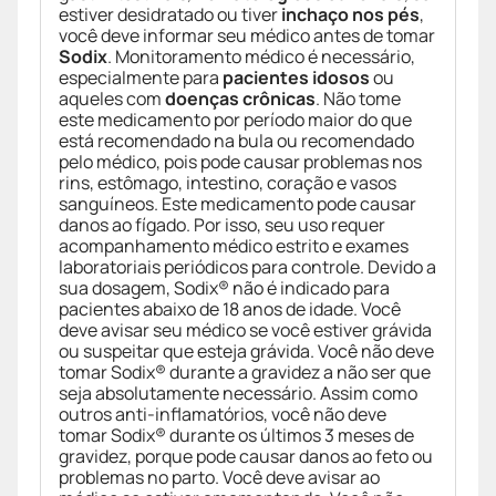
estiver desidratado ou tiver
inchaço nos pés
,
você deve informar seu médico antes de tomar
Sodix
. Monitoramento médico é necessário,
especialmente para
pacientes idosos
ou
aqueles com
doenças crônicas
. Não tome
este medicamento por período maior do que
está recomendado na bula ou recomendado
pelo médico, pois pode causar problemas nos
rins, estômago, intestino, coração e vasos
sanguíneos. Este medicamento pode causar
danos ao fígado. Por isso, seu uso requer
acompanhamento médico estrito e exames
laboratoriais periódicos para controle. Devido a
sua dosagem, Sodix® não é indicado para
pacientes abaixo de 18 anos de idade. Você
deve avisar seu médico se você estiver grávida
ou suspeitar que esteja grávida. Você não deve
tomar Sodix® durante a gravidez a não ser que
seja absolutamente necessário. Assim como
outros anti-inflamatórios, você não deve
tomar Sodix® durante os últimos 3 meses de
gravidez, porque pode causar danos ao feto ou
problemas no parto. Você deve avisar ao