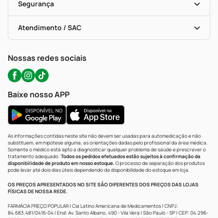
Formas De Pagamento
Serviços Farmacêuticos
Segurança
Troca E Devolução
Testes Rápidos
Bulas De A A Z
Autoteste Covid-19
Certificado De Segurança
Políticas De Marketplace
Portal Da Privacidade
Atendimento / SAC
Política De Privacidade
WhatsApp (47) 9202-1687
Atendimento@precopopular.com.br
Nossas redes sociais
Baixe nosso APP
As informações contidas neste site não devem ser usadas para automedicação e não
substituem, em hipótese alguma, as orientações dadas pelo profissional da área médica.
Somente o médico está apto a diagnosticar qualquer problema de saúde e prescrever o
tratamento adequado.
Todos os pedidos efetuados estão sujeitos à confirmação da
disponibilidade de produto em nosso estoque.
O processo de separação dos produtos
pode levar até dois dias úteis dependendo da disponibilidade do estoque em loja.
OS PREÇOS APRESENTADOS NO SITE SÃO DIFERENTES DOS PREÇOS DAS LOJAS
FÍSICAS DE NOSSA REDE.
FARMÁCIA PREÇO POPULAR | Cia Latino Americana de Medicamentos | CNPJ:
84.683.481/0416-04 | End: Av. Santo Albano, 490 - Vila Vera | São Paulo - SP | CEP: 04.296-