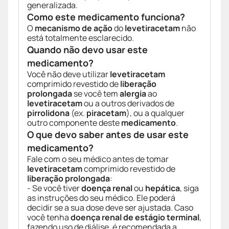
generalizada.
Como este medicamento funciona?
O
mecanismo de ação
do
levetiracetam
não
está totalmente esclarecido.
Quando não devo usar este
medicamento?
Você não deve utilizar
levetiracetam
comprimido revestido de
liberação
prolongada
se você tem
alergia
ao
levetiracetam
ou a outros derivados de
pirrolidona
(ex.
piracetam
), ou a qualquer
outro componente deste
medicamento
.
O que devo saber antes de usar este
medicamento?
Fale com o seu médico antes de tomar
levetiracetam
comprimido revestido de
liberação prolongada
:
- Se você tiver
doença renal
ou
hepática
, siga
as instruções do seu médico. Ele poderá
decidir se a sua dose deve ser ajustada. Caso
você tenha
doença renal de estágio terminal
,
fazendo uso de diálise, é recomendada a