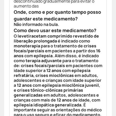
descontinuado gradualmente para evitar o
aumento das
Onde, como e por quanto tempo posso
guardar este medicamento?
Não informado na bula.
Como devo usar este medicamento?
O
levetiracetam comprimido revestido de
liberação prolongada
é indicado como
monoterapia
para o tratamento de
crises
focais/parciais
em pacientes a partir dos
16
anos
com
epilepsia
. Além disso, é indicado
como
terapia adjuvante
para o tratamento
de:
crises focais/parciais
em pacientes com
idade superior a
12 anos
com
epilepsia
refratária
,
crises mioclônicas
em adultos,
adolescentes e crianças com idade superior
a
12 anos
com
epilepsia mioclônica juvenil
,
e
crises tônico-clônicas primárias
generalizadas
em adultos, adolescentes e
crianças com mais de
12 anos
de idade, com
epilepsia idiopática generalizada
. É
importante seguir as orientações do médico
para o uso seguro e eficaz do medicamento.