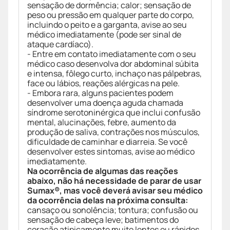
sensação de dormência; calor; sensação de
peso ou pressão em qualquer parte do corpo,
incluindo o peito e a garganta, avise ao seu
médico imediatamente (pode ser sinal de
ataque cardíaco).
- Entre em contato imediatamente com o seu
médico caso desenvolva dor abdominal súbita
e intensa, fôlego curto, inchaço nas pálpebras,
face ou lábios, reações alérgicas na pele.
- Embora rara, alguns pacientes podem
desenvolver uma doença aguda chamada
síndrome serotoninérgica que inclui confusão
mental, alucinações, febre, aumento da
produção de saliva, contrações nos músculos,
dificuldade de caminhar e diarreia. Se você
desenvolver estes sintomas, avise ao médico
imediatamente.
Na ocorrência de algumas das reações
abaixo, não há necessidade de parar de usar
Sumax®, mas você deverá avisar seu médico
da ocorrência delas na próxima consulta:
cansaço ou sonolência; tontura; confusão ou
sensação de cabeça leve; batimentos do
coração atipicamente muito lentos ou rápidos,