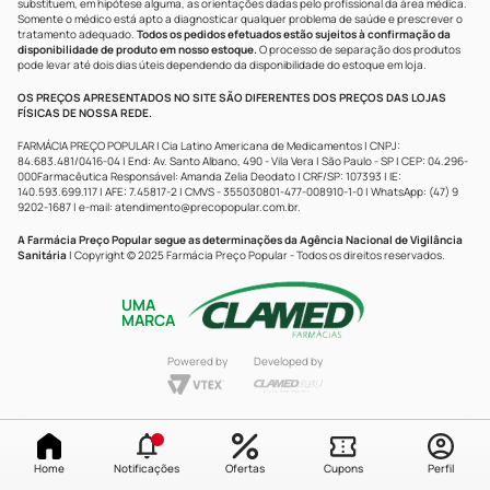
substituem, em hipótese alguma, as orientações dadas pelo profissional da área médica.
Somente o médico está apto a diagnosticar qualquer problema de saúde e prescrever o
tratamento adequado.
Todos os pedidos efetuados estão sujeitos à confirmação da
disponibilidade de produto em nosso estoque.
O processo de separação dos produtos
pode levar até dois dias úteis dependendo da disponibilidade do estoque em loja.
OS PREÇOS APRESENTADOS NO SITE SÃO DIFERENTES DOS PREÇOS DAS LOJAS
FÍSICAS DE NOSSA REDE.
FARMÁCIA PREÇO POPULAR | Cia Latino Americana de Medicamentos | CNPJ:
84.683.481/0416-04 | End: Av. Santo Albano, 490 - Vila Vera | São Paulo - SP | CEP: 04.296-
000Farmacêutica Responsável: Amanda Zelia Deodato | CRF/SP: 107393 | IE:
140.593.699.117 | AFE: 7.45817-2 | CMVS - 355030801-477-008910-1-0 | WhatsApp: (47) 9
9202-1687 | e-mail:
atendimento@precopopular.com.br
.
A Farmácia Preço Popular segue as determinações da Agência Nacional de Vigilância
Sanitária
| Copyright © 2025 Farmácia Preço Popular - Todos os direitos reservados.
UMA
MARCA
Powered by
Developed by
Home
Notificações
Ofertas
Cupons
Perfil