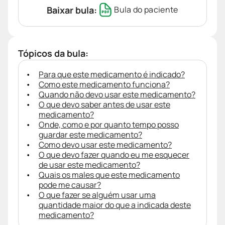
Baixar bula:
Bula do paciente
Tópicos da bula:
Para que este medicamento é indicado?
Como este medicamento funciona?
Quando não devo usar este medicamento?
O que devo saber antes de usar este
medicamento?
Onde, como e por quanto tempo posso
guardar este medicamento?
Como devo usar este medicamento?
O que devo fazer quando eu me esquecer
de usar este medicamento?
Quais os males que este medicamento
pode me causar?
O que fazer se alguém usar uma
quantidade maior do que a indicada deste
medicamento?