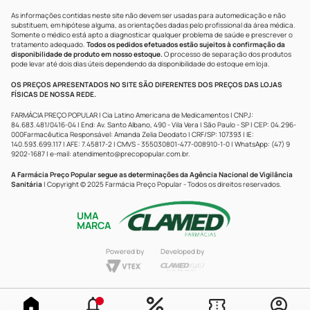
As informações contidas neste site não devem ser usadas para automedicação e não
substituem, em hipótese alguma, as orientações dadas pelo profissional da área médica.
Somente o médico está apto a diagnosticar qualquer problema de saúde e prescrever o
tratamento adequado.
Todos os pedidos efetuados estão sujeitos à confirmação da
disponibilidade de produto em nosso estoque.
O processo de separação dos produtos
pode levar até dois dias úteis dependendo da disponibilidade do estoque em loja.
OS PREÇOS APRESENTADOS NO SITE SÃO DIFERENTES DOS PREÇOS DAS LOJAS
FÍSICAS DE NOSSA REDE.
FARMÁCIA PREÇO POPULAR | Cia Latino Americana de Medicamentos | CNPJ:
84.683.481/0416-04 | End: Av. Santo Albano, 490 - Vila Vera | São Paulo - SP | CEP: 04.296-
000Farmacêutica Responsável: Amanda Zelia Deodato | CRF/SP: 107393 | IE:
140.593.699.117 | AFE: 7.45817-2 | CMVS - 355030801-477-008910-1-0 | WhatsApp: (47) 9
9202-1687 | e-mail:
atendimento@precopopular.com.br
.
A Farmácia Preço Popular segue as determinações da Agência Nacional de Vigilância
Sanitária
| Copyright © 2025 Farmácia Preço Popular - Todos os direitos reservados.
UMA
MARCA
Powered by
Developed by