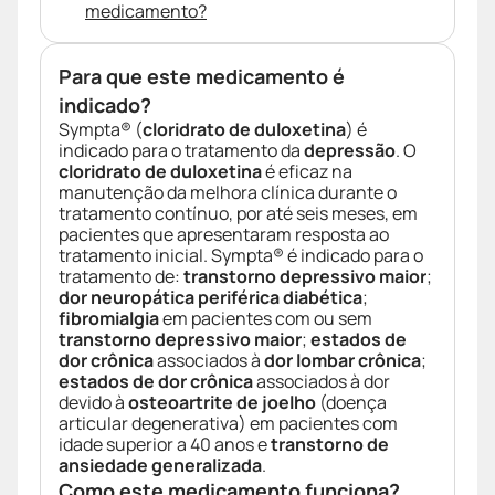
medicamento?
Para que este medicamento é
indicado?
Sympta® (
cloridrato de duloxetina
) é
indicado para o tratamento da
depressão
. O
cloridrato de duloxetina
é eficaz na
manutenção da melhora clínica durante o
tratamento contínuo, por até seis meses, em
pacientes que apresentaram resposta ao
tratamento inicial. Sympta® é indicado para o
tratamento de:
transtorno depressivo maior
;
dor neuropática periférica diabética
;
fibromialgia
em pacientes com ou sem
transtorno depressivo maior
;
estados de
dor crônica
associados à
dor lombar crônica
;
estados de dor crônica
associados à dor
devido à
osteoartrite de joelho
(doença
articular degenerativa) em pacientes com
idade superior a 40 anos e
transtorno de
ansiedade generalizada
.
Como este medicamento funciona?