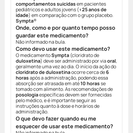
comportamentos suicidas
em pacientes
pediátricos e adultos jovens (
<25 anos de
idade
) em comparação com o grupo placebo.
Sympta
®
Onde, como e por quanto tempo posso
guardar este medicamento?
Não informado na bula.
Como devo usar este medicamento?
O medicamento
Sympta
(cloridrato de
duloxetina
) deve ser administrado por via
oral
,
geralmente uma vez ao dia. O início da ação do
cloridrato de duloxetina
ocorre cerca de
6
horas
após a administração, podendo essa
absorção ser atrasada em até
10 horas
se
tomado com alimento. As recomendações de
posologia
específicas devem ser fornecidas
pelo médico, e é importante seguir as
instruções quanto à dose e horários de
administração.
O que devo fazer quando eu me
esquecer de usar este medicamento?
Não informado na bula.