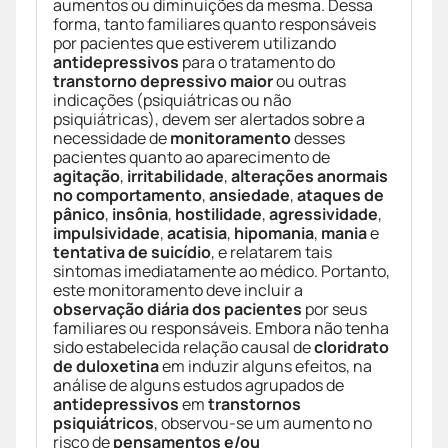
aumentos ou diminuições da mesma. Dessa
forma, tanto familiares quanto responsáveis
por pacientes que estiverem utilizando
antidepressivos
para o tratamento do
transtorno depressivo maior
ou outras
indicações (psiquiátricas ou não
psiquiátricas), devem ser alertados sobre a
necessidade de
monitoramento
desses
pacientes quanto ao aparecimento de
agitação
,
irritabilidade
,
alterações anormais
no comportamento
,
ansiedade
,
ataques de
pânico
,
insônia
,
hostilidade
,
agressividade
,
impulsividade
,
acatisia
,
hipomania
,
mania
e
tentativa de suicídio
, e relatarem tais
sintomas imediatamente ao médico. Portanto,
este monitoramento deve incluir a
observação diária dos pacientes
por seus
familiares ou responsáveis. Embora não tenha
sido estabelecida relação causal de
cloridrato
de duloxetina
em induzir alguns efeitos, na
análise de alguns estudos agrupados de
antidepressivos
em
transtornos
psiquiátricos
, observou-se um aumento no
risco de
pensamentos e/ou