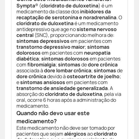
Sympta
® (
cloridrato de duloxetina
) é um
medicamento da classe dos
inibidores da
recaptação de serotonina e noradrenalina
. O
cloridrato de duloxetina
é um medicamento
antidepressivo que age no
sistema nervoso
central
(SNC), proporcionando melhora de:
sintomas depressivos
em pacientes com
transtorno depressivo maior
;
sintomas
dolorosos
em pacientes com
neuropatia
diabética
;
sintomas dolorosos
em pacientes
com
fibromialgia
;
sintomas
de
dore crônica
associada à
dore lombar crônica
;
sintomas
de
dore crônica
devido à
osteoartrite de joelho
;
e
sintomas ansiosos
em pacientes com
transtorno de ansiedade generalizada
. A
absorção do
cloridrato de duloxetina
, pela via
oral, ocorre 6 horas após a administração do
medicamento.
Quando não devo usar este
medicamento?
Este medicamento não deve ser tomado por
pacientes que sejam
alérgicos
ao
cloridrato