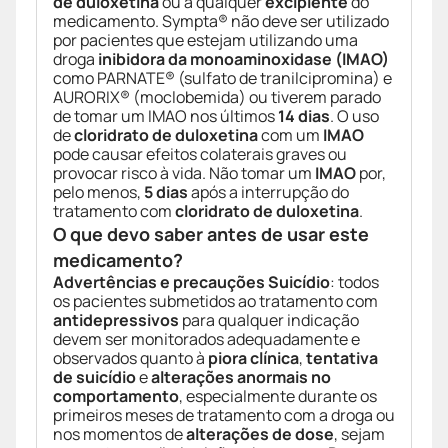
de duloxetina
ou a qualquer
excipiente
do
medicamento. Sympta® não deve ser utilizado
por pacientes que estejam utilizando uma
droga
inibidora da monoaminoxidase (IMAO)
como PARNATE® (sulfato de tranilcipromina) e
AURORIX® (moclobemida) ou tiverem parado
de tomar um IMAO nos últimos
14 dias
. O uso
de
cloridrato de duloxetina
com um
IMAO
pode causar efeitos colaterais graves ou
provocar risco à vida. Não tomar um
IMAO
por,
pelo menos,
5 dias
após a interrupção do
tratamento com
cloridrato de duloxetina
.
O que devo saber antes de usar este
medicamento?
Advertências e precauções
Suicídio
: todos
os pacientes submetidos ao tratamento com
antidepressivos
para qualquer indicação
devem ser monitorados adequadamente e
observados quanto à
piora clínica
,
tentativa
de suicídio
e
alterações anormais no
comportamento
, especialmente durante os
primeiros meses de tratamento com a droga ou
nos momentos de
alterações de dose
, sejam