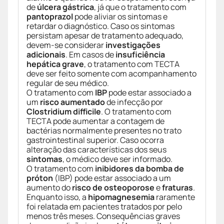
de
úlcera gástrica
, já que o tratamento com
pantoprazol
pode aliviar os sintomas e
retardar o diagnóstico. Caso os sintomas
persistam apesar de tratamento adequado,
devem-se considerar
investigações
adicionais
. Em casos de
insuficiência
hepática grave
, o tratamento com TECTA
deve ser feito somente com acompanhamento
regular de seu médico.
O tratamento com
IBP
pode estar associado a
um
risco aumentado
de infecção por
Clostridium difficile
. O tratamento com
TECTA pode aumentar a contagem de
bactérias normalmente presentes no trato
gastrointestinal superior. Caso ocorra
alteração das características dos seus
sintomas
, o médico deve ser informado.
O tratamento com
inibidores da bomba de
próton
(IBP) pode estar associado a um
aumento do
risco de osteoporose
e
fraturas
.
Enquanto isso, a
hipomagnesemia
raramente
foi relatada em pacientes tratados por pelo
menos três meses. Consequências graves