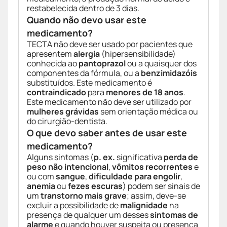
restabelecida dentro de 3 dias.
Quando não devo usar este
medicamento?
TECTA não deve ser usado por pacientes que
apresentem
alergia
(hipersensibilidade)
conhecida ao
pantoprazol
ou a quaisquer dos
componentes da fórmula, ou a
benzimidazóis
substituídos. Este medicamento é
contraindicado
para
menores de 18 anos
.
Este medicamento não deve ser utilizado por
mulheres grávidas
sem orientação médica ou
do cirurgião-dentista.
O que devo saber antes de usar este
medicamento?
Alguns sintomas (
p. ex.
significativa
perda de
peso não intencional
,
vômitos recorrentes
e
ou com
sangue
,
dificuldade para engolir
,
anemia
ou
fezes escuras
) podem ser sinais de
um
transtorno mais grave
; assim, deve-se
excluir a possibilidade de
malignidade
na
presença de qualquer um desses
sintomas de
alarme
e quando houver suspeita ou presença