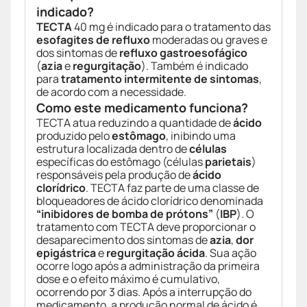
indicado?
TECTA
40 mg é indicado para o tratamento das
esofagites de refluxo
moderadas ou graves e
dos sintomas de
refluxo gastroesofágico
(
azia
e
regurgitação
). Também é indicado
para
tratamento intermitente de sintomas
,
de acordo com a necessidade.
Como este medicamento funciona?
TECTA atua reduzindo a quantidade de
ácido
produzido pelo
estômago
, inibindo uma
estrutura localizada dentro de
células
específicas do estômago (células
parietais
)
responsáveis pela produção de
ácido
clorídrico
. TECTA faz parte de uma classe de
bloqueadores de ácido clorídrico denominada
“inibidores de bomba de prótons”
(
IBP
). O
tratamento com TECTA deve proporcionar o
desaparecimento dos sintomas de
azia
,
dor
epigástrica
e
regurgitação ácida
. Sua ação
ocorre logo após a administração da primeira
dose e o efeito máximo é cumulativo,
ocorrendo por 3 dias. Após a interrupção do
medicamento, a produção normal de ácido é