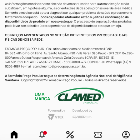
As informações contidas neste site não devem ser usadas para automedicação e não
substituem, em hipótese alguma, as orientações dadas pelo profissional da área médica.
Somente o médico está apto a diagnosticar qualquer problema de saúde e prescrever o
tratamento adequado.
Todos os pedidos efetuados estão sujeitos à confirmação da
disponibilidade de produto em nosso estoque.
O processo de separação dos produtos
pode levar até dois dias úteis dependendo da disponibilidade do estoque em loja.
OS PREÇOS APRESENTADOS NO SITE SÃO DIFERENTES DOS PREÇOS DAS LOJAS
FÍSICAS DE NOSSA REDE.
FARMÁCIA PREÇO POPULAR | Cia Latino Americana de Medicamentos | CNPJ:
84.683.481/0416-04 | End: Av. Santo Albano, 490 - Vila Vera | São Paulo - SP | CEP: 04.296-
000Farmacêutica Responsável: Amanda Zelia Deodato | CRF/SP: 107393 | IE:
140.593.699.117 | AFE: 7.45817-2 | CMVS - 355030801-477-008910-1-0 | WhatsApp: (47) 9
9202-1687 | e-mail:
atendimento@precopopular.com.br
.
A Farmácia Preço Popular segue as determinações da Agência Nacional de Vigilância
Sanitária
| Copyright © 2025 Farmácia Preço Popular - Todos os direitos reservados.
UMA
MARCA
Powered by
Developed by