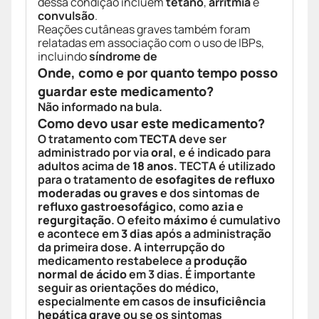
dessa condição incluem
tétano
,
arritmia
e
convulsão
.
Reações cutâneas graves também foram
relatadas em associação com o uso de IBPs,
incluindo
síndrome de
Onde, como e por quanto tempo posso
guardar este medicamento?
Não informado na bula.
Como devo usar este medicamento?
O tratamento com
TECTA
deve ser
administrado por via
oral
, e é indicado para
adultos acima de
18 anos
. TECTA é utilizado
para o tratamento de
esofagites de refluxo
moderadas ou graves
e dos sintomas de
refluxo gastroesofágico
, como
azia
e
regurgitação
. O efeito
máximo
é cumulativo
e acontece em
3 dias
após a administração
da primeira dose. A interrupção do
medicamento restabelece a
produção
normal de ácido
em 3 dias. É importante
seguir as orientações do médico,
especialmente em casos de
insuficiência
hepática grave
ou se os sintomas