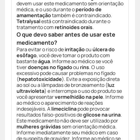
devem usar este medicamento sem orientação
médica, e o uso durante o
período de
amamentação
também é contraindicado.
Tetralysal
está contraindicado durante o
tratamento com
retinoides orais
.
O que devo saber antes de usar este
medicamento?
Para evitar o risco de
irritação
ou
úlcera do
esôfago
, você deve tomar o produto com
bastante
água
. Informe ao médico se você
tiver
doenças no fígado
ou
rins
. O uso
excessivo pode causar problemas no fígado
(
hepatotoxicidade
). Evite a exposição direta
ao sol ou a lâmpadas de bronzeamento (
luz
ultravioleta
) e interrompa o uso do produto se
você apresentar
vermelhidão na pele
. Informe
ao médico o aparecimento de reações
indesejáveis. A
limeciclina
pode provocar
resultados falso-positivos de
glicose na urina
.
Este medicamento não deve ser utilizado por
mulheres grávidas
sem orientação médica.
Informe imediatamente seu médico em caso
de suspeita de gravidez. Informe ao médico se