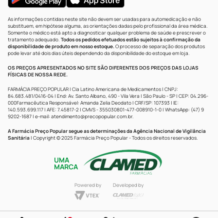
As informações contidas neste site não devem ser usadas para automedicação e não
substituem, em hipótese alguma, as orientações dadas pelo profissional da área médica.
Somente o médico está apto a diagnosticar qualquer problema de saúde e prescrever o
tratamento adequado.
Todos os pedidos efetuados estão sujeitos à confirmação da
disponibilidade de produto em nosso estoque.
O processo de separação dos produtos
pode levar até dois dias úteis dependendo da disponibilidade do estoque em loja.
OS PREÇOS APRESENTADOS NO SITE SÃO DIFERENTES DOS PREÇOS DAS LOJAS
FÍSICAS DE NOSSA REDE.
FARMÁCIA PREÇO POPULAR | Cia Latino Americana de Medicamentos | CNPJ:
84.683.481/0416-04 | End: Av. Santo Albano, 490 - Vila Vera | São Paulo - SP | CEP: 04.296-
000Farmacêutica Responsável: Amanda Zelia Deodato | CRF/SP: 107393 | IE:
140.593.699.117 | AFE: 7.45817-2 | CMVS - 355030801-477-008910-1-0 | WhatsApp: (47) 9
9202-1687 | e-mail:
atendimento@precopopular.com.br
.
A Farmácia Preço Popular segue as determinações da Agência Nacional de Vigilância
Sanitária
| Copyright © 2025 Farmácia Preço Popular - Todos os direitos reservados.
UMA
MARCA
Powered by
Developed by