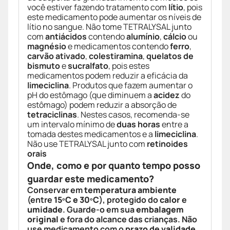
você estiver fazendo tratamento com
lítio
, pois
este medicamento pode aumentar os níveis de
lítio no sangue. Não tome TETRALYSAL junto
com
antiácidos
contendo
alumínio
,
cálcio
ou
magnésio
e medicamentos contendo
ferro
,
carvão ativado
,
colestiramina
,
quelatos de
bismuto
e
sucralfato
, pois estes
medicamentos podem reduzir a eficácia da
limeciclina
. Produtos que fazem aumentar o
pH do estômago (que diminuem a
acidez
do
estômago) podem reduzir a absorção de
tetraciclinas
. Nestes casos, recomenda-se
um intervalo mínimo de
duas horas
entre a
tomada destes medicamentos e a
limeciclina
.
Não use TETRALYSAL junto com
retinoides
orais
Onde, como e por quanto tempo posso
guardar este medicamento?
Conservar em
temperatura ambiente
(entre
15ºC e 30ºC
), protegido do
calor
e
umidade
. Guarde-o em sua
embalagem
original
e fora do alcance das crianças. Não
use medicamento com o
prazo de validade