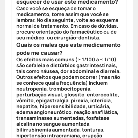
esquecer de usar este medicamento?
Caso você se esqueça de tomar o
medicamento, tome assim que você se
lembrar. No dia seguinte, volte ao esquema
normal de tratamento. Em caso de dúvidas,
procure orientação do
farmacêutico
ou de
seu
médico
, ou
cirurgião-dentista
.
Quais os males que este medicamento
pode me causar?
Os
efeitos mais comuns
(≥ 1/100 a ≤ 1/10)
são
cefaleia
e
distúrbios gastrintestinais
,
tais como
náusea
,
dor abdominal
e
diarreia
.
Outros efeitos que podem ocorrer (mas não
se conhece qual a frequência) incluem
neutropenia
,
trombocitopenia
,
perturbação visual
,
glossite
,
enterocolite
,
vômito
,
epigastralgia
,
pirexia
,
icterícia
,
hepatite
,
hipersensibilidade
,
urticária
,
edema angioneurótico
,
reação anafilática
,
transaminases aumentadas
,
fosfatase
alcalina no sangue aumentada
,
bilirrubinemia aumentada
,
tonturas
,
hipertensão intracraniana
,
erupção