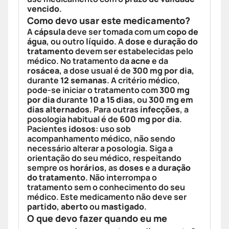
vencido
.
Como devo usar este medicamento?
A
cápsula
deve ser tomada com um
copo de
água
, ou outro
líquido
. A
dose
e
duração do
tratamento
devem ser estabelecidas pelo
médico. No tratamento da
acne
e da
rosácea
, a dose usual é de
300 mg por dia
,
durante
12 semanas
. A critério médico,
pode-se iniciar o tratamento com
300 mg
por dia
durante
10 a 15 dias
, ou
300 mg em
dias alternados
. Para outras
infecções
, a
posologia habitual é de
600 mg por dia
.
Pacientes
idosos
: uso sob
acompanhamento médico, não sendo
necessário alterar a posologia. Siga a
orientação do seu médico, respeitando
sempre os
horários
, as
doses
e a
duração
do tratamento
. Não interrompa o
tratamento sem o conhecimento do seu
médico. Este medicamento não deve ser
partido
,
aberto
ou
mastigado
.
O que devo fazer quando eu me