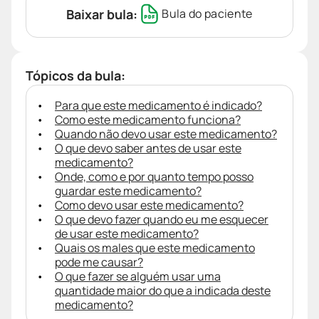
Baixar bula:
Bula do paciente
Tópicos da bula:
Para que este medicamento é indicado?
Como este medicamento funciona?
Quando não devo usar este medicamento?
O que devo saber antes de usar este
medicamento?
Onde, como e por quanto tempo posso
guardar este medicamento?
Como devo usar este medicamento?
O que devo fazer quando eu me esquecer
de usar este medicamento?
Quais os males que este medicamento
pode me causar?
O que fazer se alguém usar uma
quantidade maior do que a indicada deste
medicamento?