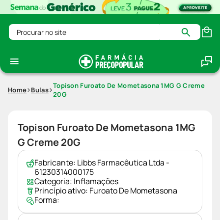
Procurar no site
Topison Furoato De Mometasona 1MG G Creme
Home
Bulas
20G
Topison Furoato De Mometasona 1MG
G Creme 20G
Fabricante:
Libbs Farmacêutica Ltda -
61230314000175
Categoria:
Inflamações
Princípio ativo:
Furoato De Mometasona
Forma: