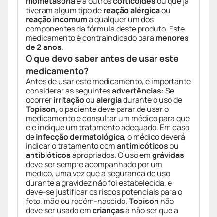
mometasona
e a outros
corticóides
ou que já
tiveram algum tipo de
reação alérgica
ou
reação incomum
a qualquer um dos
componentes da fórmula deste produto. Este
medicamento é contraindicado para
menores
de 2 anos
.
O que devo saber antes de usar este
medicamento?
Antes de usar este medicamento, é importante
considerar as seguintes
advertências
: Se
ocorrer
irritação
ou
alergia
durante o uso de
Topison
, o paciente deve parar de usar o
medicamento e consultar um médico para que
ele indique um tratamento adequado. Em caso
de
infecção dermatológica
, o médico deverá
indicar o tratamento com
antimicóticos
ou
antibióticos
apropriados. O uso em
grávidas
deve ser sempre acompanhado por um
médico, uma vez que a segurança do uso
durante a gravidez não foi estabelecida, e
deve-se justificar os riscos potenciais para o
feto, mãe ou recém-nascido.
Topison
não
deve ser usado em
crianças
a não ser que a