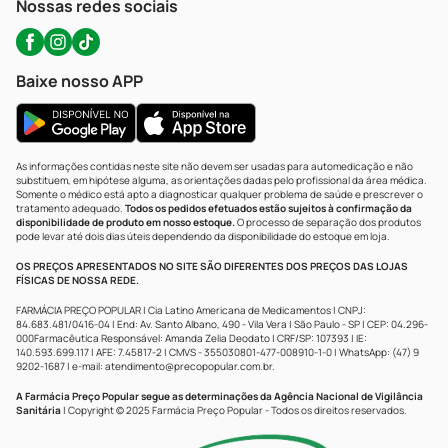
Nossas redes sociais
Baixe nosso APP
As informações contidas neste site não devem ser usadas para automedicação e não
substituem, em hipótese alguma, as orientações dadas pelo profissional da área médica.
Somente o médico está apto a diagnosticar qualquer problema de saúde e prescrever o
tratamento adequado.
Todos os pedidos efetuados estão sujeitos à confirmação da
disponibilidade de produto em nosso estoque.
O processo de separação dos produtos
pode levar até dois dias úteis dependendo da disponibilidade do estoque em loja.
OS PREÇOS APRESENTADOS NO SITE SÃO DIFERENTES DOS PREÇOS DAS LOJAS
FÍSICAS DE NOSSA REDE.
FARMÁCIA PREÇO POPULAR | Cia Latino Americana de Medicamentos | CNPJ:
84.683.481/0416-04 | End: Av. Santo Albano, 490 - Vila Vera | São Paulo - SP | CEP: 04.296-
000Farmacêutica Responsável: Amanda Zelia Deodato | CRF/SP: 107393 | IE:
140.593.699.117 | AFE: 7.45817-2 | CMVS - 355030801-477-008910-1-0 | WhatsApp: (47) 9
9202-1687 | e-mail:
atendimento@precopopular.com.br
.
A Farmácia Preço Popular segue as determinações da Agência Nacional de Vigilância
Sanitária
| Copyright © 2025 Farmácia Preço Popular - Todos os direitos reservados.