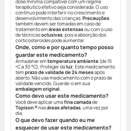
dose mínima compatível com um regime
terapêutico efetivo seja considerada. O uso
contínuo pode interferir no crescimento e
desenvolvimento das crianças.
Precauções
também devem ser tomadas em caso de
tratamento em
áreas extensas
ou com o uso
de técnicas
oclusivas
, pois a absorção dos
corticosteroides pode aumentar.
Onde, como e por quanto tempo posso
guardar este medicamento?
Armazenar em
temperatura ambiente
(de 15
ºC a 30 °C). Proteger da
luz
. Este medicamento
tem
prazo de validade de 24 meses
após
aberto. Não use medicamento com o prazo de
validade vencido. Guarde-o em sua
embalagem original
.
Como devo usar este medicamento?
Você deve aplicar uma
fina camada
de
Topison ®
nas
áreas afetadas
, uma vez por
dia.
O que devo fazer quando eu me
esquecer de usar este medicamento?