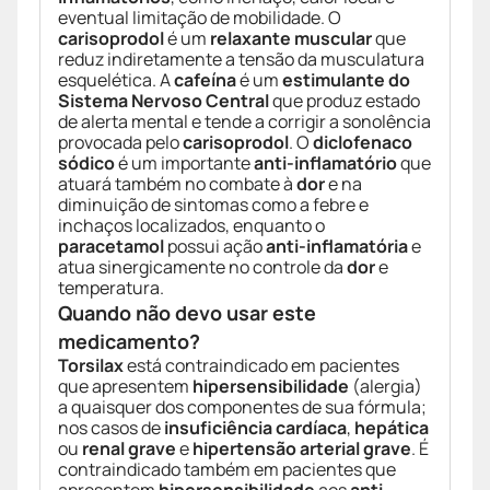
eventual limitação de mobilidade. O
carisoprodol
é um
relaxante muscular
que
reduz indiretamente a tensão da musculatura
esquelética. A
cafeína
é um
estimulante do
Sistema Nervoso Central
que produz estado
de alerta mental e tende a corrigir a sonolência
provocada pelo
carisoprodol
. O
diclofenaco
sódico
é um importante
anti-inflamatório
que
atuará também no combate à
dor
e na
diminuição de sintomas como a febre e
inchaços localizados, enquanto o
paracetamol
possui ação
anti-inflamatória
e
atua sinergicamente no controle da
dor
e
temperatura.
Quando não devo usar este
medicamento?
Torsilax
está contraindicado em pacientes
que apresentem
hipersensibilidade
(alergia)
a quaisquer dos componentes de sua fórmula;
nos casos de
insuficiência cardíaca
,
hepática
ou
renal grave
e
hipertensão arterial grave
. É
contraindicado também em pacientes que