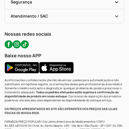
Formas De Pagamento
Serviços Farmacêuticos
Segurança
Troca E Devolução
Testes Rápidos
Bulas De A A Z
Autoteste Covid-19
Certificado De Segurança
Políticas De Marketplace
Portal Da Privacidade
Atendimento / SAC
Política De Privacidade
WhatsApp (47) 9202-1687
Atendimento@precopopular.com.br
Nossas redes sociais
Baixe nosso APP
As informações contidas neste site não devem ser usadas para automedicação e não
substituem, em hipótese alguma, as orientações dadas pelo profissional da área médica.
Somente o médico está apto a diagnosticar qualquer problema de saúde e prescrever o
tratamento adequado.
Todos os pedidos efetuados estão sujeitos à confirmação da
disponibilidade de produto em nosso estoque.
O processo de separação dos produtos
pode levar até dois dias úteis dependendo da disponibilidade do estoque em loja.
OS PREÇOS APRESENTADOS NO SITE SÃO DIFERENTES DOS PREÇOS DAS LOJAS
FÍSICAS DE NOSSA REDE.
FARMÁCIA PREÇO POPULAR | Cia Latino Americana de Medicamentos | CNPJ:
84.683.481/0416-04 | End: Av. Santo Albano, 490 - Vila Vera | São Paulo - SP | CEP: 04.296-