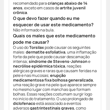
recomendado para
crianças abaixo de 14
anos
, exceto em casos de
artrite juvenil
crônica
.
O que devo fazer quando eu me
esquecer de usar este medicamento?
Não informado na bula.
Quais os males que este medicamento
pode me causar?
O uso do
Torsilax
pode causar os seguintes
males:
dermatite esfoliativa
, uma inflamação
forte da pele que pode causar descamação
intensa;
síndrome de Stevens-Johnson
e
necrólise epidérmica tóxica
, reações
alérgicas graves e raras que causam feridas na
pele e nas mucosas;
erupção
medicamentosa fixa bolhosa generalizada
,
uma reação grave na pele que aparece sempre
no mesmo lugar com manchas que formam
bolhas. Essas reações costumam surgir logo
no início do tratamento. O uso prolongado de
diclofenaco
está associado a eventos
adversos
gastrintestinais graves
, como