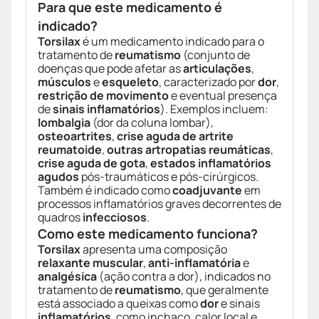
Para que este medicamento é
indicado?
Torsilax
é um medicamento indicado para o
tratamento de
reumatismo
(conjunto de
doenças que pode afetar as
articulações
,
músculos
e
esqueleto
, caracterizado por
dor
,
restrição de movimento
e eventual presença
de
sinais inflamatórios
). Exemplos incluem:
lombalgia
(dor da coluna lombar),
osteoartrites
,
crise aguda de artrite
reumatoide
,
outras artropatias reumáticas
,
crise aguda de gota
,
estados inflamatórios
agudos
pós-traumáticos e pós-cirúrgicos.
Também é indicado como
coadjuvante
em
processos inflamatórios graves decorrentes de
quadros
infecciosos
.
Como este medicamento funciona?
Torsilax
apresenta uma composição
relaxante muscular
,
anti-inflamatória
e
analgésica
(ação contra a dor), indicados no
tratamento de
reumatismo
, que geralmente
está associado a queixas como
dor
e sinais
inflamatórios
, como inchaço, calor local e