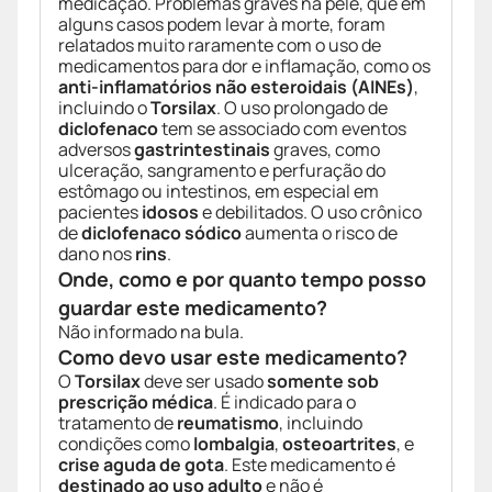
medicação. Problemas graves na pele, que em
alguns casos podem levar à morte, foram
relatados muito raramente com o uso de
medicamentos para dor e inflamação, como os
anti-inflamatórios não esteroidais (AINEs)
,
incluindo o
Torsilax
. O uso prolongado de
diclofenaco
tem se associado com eventos
adversos
gastrintestinais
graves, como
ulceração, sangramento e perfuração do
estômago ou intestinos, em especial em
pacientes
idosos
e debilitados. O uso crônico
de
diclofenaco sódico
aumenta o risco de
dano nos
rins
.
Onde, como e por quanto tempo posso
guardar este medicamento?
Não informado na bula.
Como devo usar este medicamento?
O
Torsilax
deve ser usado
somente sob
prescrição médica
. É indicado para o
tratamento de
reumatismo
, incluindo
condições como
lombalgia
,
osteoartrites
, e
crise aguda de gota
. Este medicamento é
destinado ao uso adulto
e não é