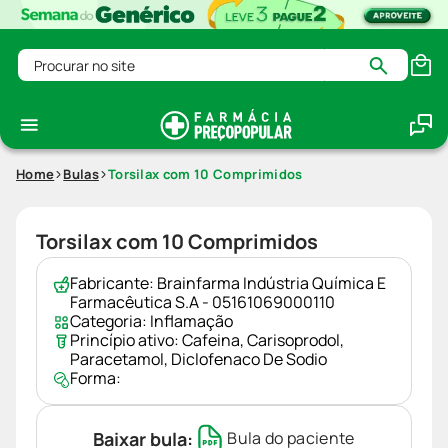
Procurar no site
Home
Bulas
Torsilax com 10 Comprimidos
Torsilax com 10 Comprimidos
Fabricante:
Brainfarma Indústria Química E
Farmacêutica S.A - 05161069000110
Categoria:
Inflamação
Princípio ativo:
Cafeina
,
Carisoprodol
,
Paracetamol
,
Diclofenaco De Sodio
Forma:
Baixar bula:
Bula do paciente