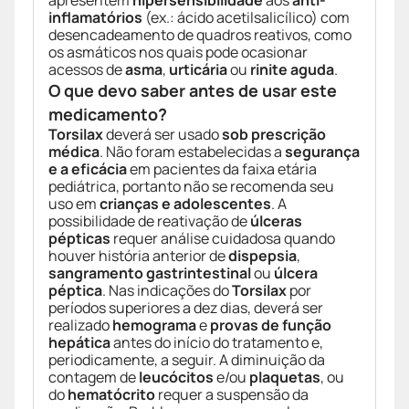
apresentem
hipersensibilidade
aos
anti-
inflamatórios
(ex.: ácido acetilsalicílico) com
desencadeamento de quadros reativos, como
os asmáticos nos quais pode ocasionar
acessos de
asma
,
urticária
ou
rinite aguda
.
O que devo saber antes de usar este
medicamento?
Torsilax
deverá ser usado
sob prescrição
médica
. Não foram estabelecidas a
segurança
e a eficácia
em pacientes da faixa etária
pediátrica, portanto não se recomenda seu
uso em
crianças e adolescentes
. A
possibilidade de reativação de
úlceras
pépticas
requer análise cuidadosa quando
houver história anterior de
dispepsia
,
sangramento gastrintestinal
ou
úlcera
péptica
. Nas indicações do
Torsilax
por
períodos superiores a dez dias, deverá ser
realizado
hemograma
e
provas de função
hepática
antes do início do tratamento e,
periodicamente, a seguir. A diminuição da
contagem de
leucócitos
e/ou
plaquetas
, ou
do
hematócrito
requer a suspensão da