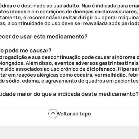
édica
e é destinado ao uso
adulto
. Não é indicado para
cria
ntes idosos
e em condições de
doenças cardiovasculares
atamento, é recomendável
evitar dirigir
ou operar máquinas
as, a continuidade do uso deve ser reavaliada após
período
ecer de usar este medicamento?
to pode me causar?
drogadição
e sua descontinuação pode causar
síndrome d
rolongados. Além disso,
eventos adversos gastrintestinais
m sido associados ao uso crônico de
diclofenaco
.
Hipersen
ar em reações alérgicas como
coceira
,
vermelhidão
,
febr
de sódio
,
edema
, e agravamento de quadros em paciente
tidade maior do que a indicada deste medicamento?
Voltar ao topo