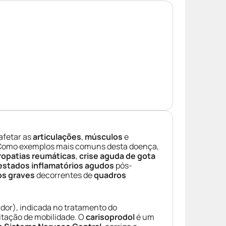
afetar as
articulações
,
músculos
e
 Como exemplos mais comuns desta doença,
ropatias reumáticas
,
crise aguda de gota
estados inflamatórios agudos
pós-
os graves
decorrentes de
quadros
 dor), indicada no tratamento do
mitação de mobilidade. O
carisoprodol
é um