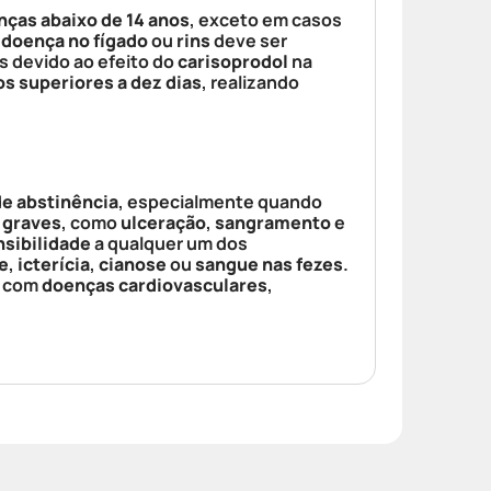
nças abaixo de 14 anos
, exceto em casos
,
doença no fígado
ou
rins
deve ser
 devido ao efeito do
carisoprodol
na
s superiores a dez dias
, realizando
e abstinência
, especialmente quando
 graves
, como
ulceração
,
sangramento
e
sibilidade
a qualquer um dos
e
,
icterícia
,
cianose
ou
sangue nas fezes
.
s com
doenças cardiovasculares
,