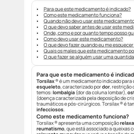
Para que este medicamento é indicado?
Como este medicamento funciona?
Quando não devo usar este medicament
O que devo saber antes de usar este me
Onde, como e por quanto tempo posso g
Como devo usar este medicamento?
O que devo fazer quando eu me esquecer
Quais os males que este medicamento p
O que fazer se alguém usar uma quantid
Para que este medicamento é indica
Torsilax
® é um medicamento indicado para 
esqueleto
, caracterizado por
dor
, restriçã
temos:
lombalgia
(dor da coluna lombar),
os
(doença caracterizada pela deposição de cri
traumáticos e pós-cirúrgicos. Torsilax ® é
infecciosos
.
Como este medicamento funciona?
Torsilax ® apresenta uma composição
relax
reumatismo
, que está associado a queixas c