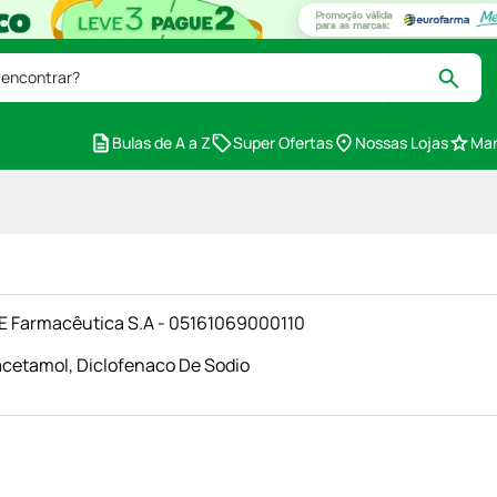
 encontrar?
Bulas de A a Z
Super Ofertas
Nossas Lojas
Mar
 E Farmacêutica S.A - 05161069000110
acetamol
,
Diclofenaco De Sodio