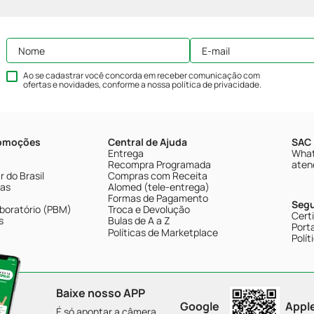
Ao se cadastrar você concorda em receber comunicação com
ofertas e novidades, conforme a nossa
política de privacidade
.
romoções
Central de Ajuda
SAC 
Entrega
What
Recompra Programada
aten
 do Brasil
Compras com Receita
tas
Alomed (tele-entrega)
Formas de Pagamento
Seg
boratório (PBM)
Troca e Devolução
Cert
s
Bulas de A a Z
Porta
Políticas de Marketplace
Polít
Baixe nosso APP
Google
Appl
É só apontar a câmera