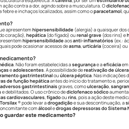
usculatura esquelética. A
cafeína
, por ser um
estimulante d
m ação contra a dor, agindo sobre a musculatura. O
diclofena
 febre e inchaços localizados, assim como o
paracetamol
, q
ento?
que apresentem
hipersensibilidade
(alergia) a quaisquer dos
do coração),
hepática
(do fígado) ou
renal grave
(dos rins) e
h
apresentem
hipersensibilidade
aos
anti-inflamatórios
(ex.: á
 quais pode ocasionar acessos de
asma
,
urticária
(coceira) ou
e medicamento?
médica
. Não foram estabelecidas a
segurança
e a
eficácia
em 
nças
e
adolescentes
. A possibilidade de
reativação de úlcer
ramento gastrintestinal
ou
úlcera péptica
. Nas indicações 
as de função hepática
antes do início do tratamento e, peri
adversos gastrintestinais
graves, como
ulceração
,
sangra
s
e debilitados. O uso crônico de
diclofenaco sódico
aumenta 
as cardiovasculares
,
fígado
ou
rins
, pois a ação deste medic
Torsilax
® pode levar a
drogadição
e sua descontinuação, a
s
o concomitante com
álcool
e
drogas depressoras do Sistema 
so guardar este medicamento?