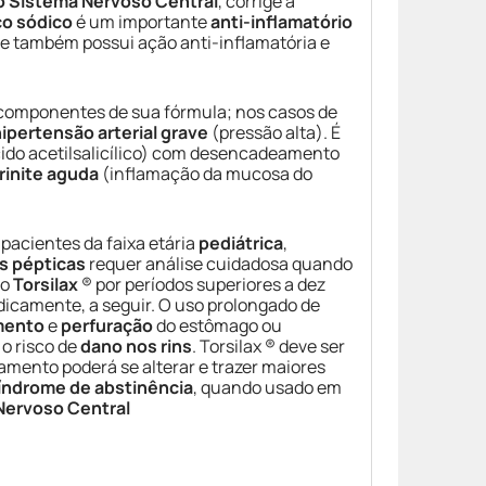
o Sistema Nervoso Central
, corrige a
co sódico
é um importante
anti-inflamatório
ue também possui ação anti-inflamatória e
 componentes de sua fórmula; nos casos de
ipertensão arterial grave
(pressão alta). É
cido acetilsalicílico) com desencadeamento
rinite aguda
(inflamação da mucosa do
pacientes da faixa etária
pediátrica
,
as pépticas
requer análise cuidadosa quando
do
Torsilax
® por períodos superiores a dez
odicamente, a seguir. O uso prolongado de
mento
e
perfuração
do estômago ou
o risco de
dano nos rins
. Torsilax ® deve ser
amento poderá se alterar e trazer maiores
índrome de abstinência
, quando usado em
Nervoso Central