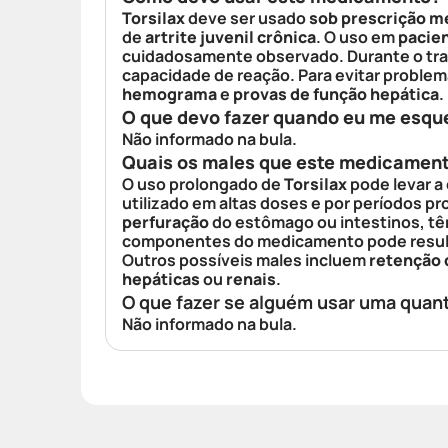
Torsilax
deve ser usado
sob prescrição m
de
artrite juvenil crônica
. O uso em
pacie
cuidadosamente observado. Durante o tr
capacidade de reação. Para evitar problem
hemograma
e
provas de função hepática
.
O que devo fazer quando eu me esqu
Não informado na bula.
Quais os males que este medicamen
O uso prolongado de
Torsilax
pode levar a
utilizado em altas doses e por períodos p
perfuração
do estômago ou intestinos, tê
componentes do medicamento pode result
Outros possíveis males incluem
retenção 
hepáticas
ou
renais
.
O que fazer se alguém usar uma quan
Não informado na bula.