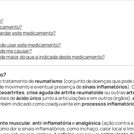
o?
dicamento?
uardar este medicamento?
 de usar este medicamento?
ode me causar?
ade maior do que a indicada deste medicamento?
do?
o tratamento de
reumatismo
(conjunto de doenças que pode 
o de movimento e eventual presença de
sinais inflamatórios
).
teoartrites
,
crise aguda de artrite reumatoide
ou outras
art
stais de
ácido úrico
junto a articulações e em outros órgãos),
 também indicado como coadjuvante em
processos inflamatóri
ante muscular
,
anti-inflamatória
e
analgésica
(ação contra a
omo dor e sinais inflamatórios, como inchaço, calor local e li