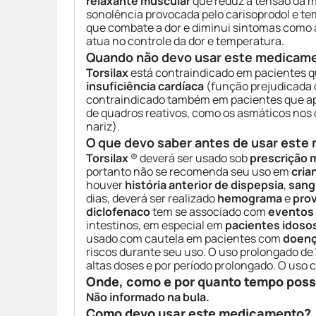
relaxante muscular
que reduz a tensão da m
sonolência provocada pelo carisoprodol e te
que combate a dor e diminui sintomas como a
atua no controle da dor e temperatura.
Quando não devo usar este medicam
Torsilax
está contraindicado em pacientes 
insuficiência cardíaca
(função prejudicada 
contraindicado também em pacientes que 
de quadros reativos, como os asmáticos nos
nariz).
O que devo saber antes de usar est
Torsilax
® deverá ser usado sob
prescrição 
portanto não se recomenda seu uso em
cria
houver
história anterior de dispepsia
,
sang
dias, deverá ser realizado
hemograma
e
prov
diclofenaco
tem se associado com
eventos 
intestinos, em especial em
pacientes idoso
usado com cautela em pacientes com
doenç
riscos durante seu uso. O uso prolongado de
altas doses e por período prolongado. O us
Onde, como e por quanto tempo pos
Não informado na bula.
Como devo usar este medicamento?