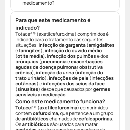
medicamento?
Para que este medicamento é
indicado?
Totacef ® (axetilcefuroxima) comprimidos é
indicado para o tratamento das seguintes
situações:
infecção da garganta
(
amigdalites
e
faringites
),
infecção do ouvido médio
(
otite média
),
infecção dos pulmões
e dos
brônquios
(
pneumonia
e
exacerbações
agudas de doença pulmonar obstrutiva
crônica
),
infecção da urina
(
infecção do
trato urinário
),
infecções de pele
(
infecções
cutâneas
) e
infecções dos seios da face
(
sinusites
) desde que causados por
germes
sensíveis a medicação
.
Como este medicamento funciona?
Totacef
® (
axetilcefuroxima
) comprimidos
contém
cefuroxima
, que pertence a um grupo
de
antibióticos
chamados de
cefalosporinas
.
Os
antibióticos
são usados para matar
bactérias
e outros agentes causadores de