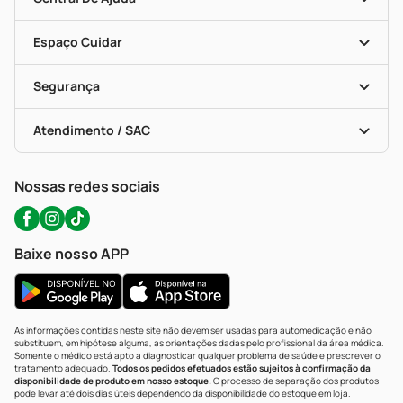
Seja Uma Loja Parceira
Programa Popular Do Brasil
Encarte De Ofertas
Entrega
Dermaclub
Recompra Programada
Espaço Cuidar
Descontos De Laboratório (PBM)
Compras Com Receita
Cupons E Ofertas
Alomed (tele-Entrega)
Vacinas
Formas De Pagamento
Serviços Farmacêuticos
Segurança
Troca E Devolução
Testes Rápidos
Bulas De A A Z
Autoteste Covid-19
Certificado De Segurança
Políticas De Marketplace
Portal Da Privacidade
Atendimento / SAC
Política De Privacidade
WhatsApp (47) 9202-1687
Atendimento@precopopular.com.br
Nossas redes sociais
Baixe nosso APP
As informações contidas neste site não devem ser usadas para automedicação e não
substituem, em hipótese alguma, as orientações dadas pelo profissional da área médica.
Somente o médico está apto a diagnosticar qualquer problema de saúde e prescrever o
tratamento adequado.
Todos os pedidos efetuados estão sujeitos à confirmação da
disponibilidade de produto em nosso estoque.
O processo de separação dos produtos
pode levar até dois dias úteis dependendo da disponibilidade do estoque em loja.