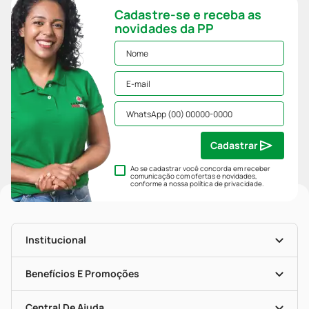
Cadastre-se e receba as
novidades da PP
Cadastrar
Ao se cadastrar você concorda em receber
comunicação com ofertas e novidades,
conforme a nossa
política de privacidade
.
Institucional
História
Nossas Lojas
Benefícios E Promoções
Trabalhe Conosco
Mapa De Categorias
Clube PP
Blog Da PP
Convênios
Central De Ajuda