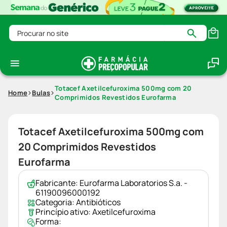
Procurar no site
Totacef Axetilcefuroxima 500mg com 20
Home
Bulas
Comprimidos Revestidos Eurofarma
Totacef Axetilcefuroxima 500mg com
20 Comprimidos Revestidos
Eurofarma
Fabricante:
Eurofarma Laboratorios S.a. -
61190096000192
Categoria:
Antibióticos
Princípio ativo:
Axetilcefuroxima
Forma: