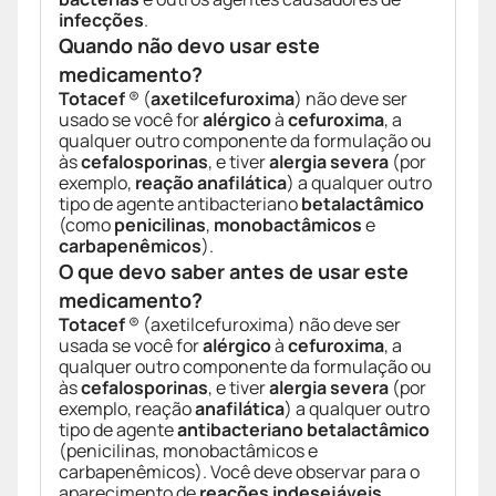
infecções
.
Quando não devo usar este
medicamento?
Totacef
® (
axetilcefuroxima
) não deve ser
usado se você for
alérgico
à
cefuroxima
, a
qualquer outro componente da formulação ou
às
cefalosporinas
, e tiver
alergia severa
(por
exemplo,
reação anafilática
) a qualquer outro
tipo de agente antibacteriano
betalactâmico
(como
penicilinas
,
monobactâmicos
e
carbapenêmicos
).
O que devo saber antes de usar este
medicamento?
Totacef
® (axetilcefuroxima) não deve ser
usada se você for
alérgico
à
cefuroxima
, a
qualquer outro componente da formulação ou
às
cefalosporinas
, e tiver
alergia severa
(por
exemplo, reação
anafilática
) a qualquer outro
tipo de agente
antibacteriano betalactâmico
(penicilinas, monobactâmicos e
carbapenêmicos). Você deve observar para o
aparecimento de
reações indesejáveis