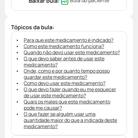
Baixar bula:
Bula do paciente
Tópicos da bula:
Para que este medicamento é indicado?
Como este medicamento funciona?
Quando não devo usar este medicamento?
O que devo saber antes de usar este
medicamento?
Onde, como e por quanto tempo posso
guardar este medicamento?
Como devo usar este medicamento?
O que devo fazer quando eu me esquecer
de usar este medicamento?
Quais os males que este medicamento
pode me causar?
O que fazer se alguém usar uma
quantidade maior do que a indicada deste
medicamento?