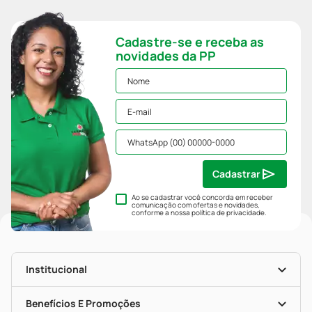
Cadastre-se e receba as
novidades da PP
Cadastrar
Ao se cadastrar você concorda em receber
comunicação com ofertas e novidades,
conforme a nossa
política de privacidade
.
Institucional
História
Nossas Lojas
Benefícios E Promoções