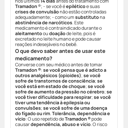
nos últimos
14 dias
antes do tratamento com
Tramadon
®; - se você é
epilético
e suas
crises de convulsão
não estão controladas
adequadamente; - como um
substituto
na
abstinência de narcóticos
. Este
medicamento é contraindicado durante o
aleitamento
ou
doação
de leite, pois é
excretado no leite humano e pode causar
reações indesejáveis no bebê.
O que devo saber antes de usar este
medicamento?
Converse com seu médico antes de tomar
Tramadon ®
:
se você pensa que é adicto a
outros analgésicos (opioides)
;
se você
sofre de transtornos de consciência
;
se
você está em estado de choque
;
se você
sofre de aumento da pressão no cérebro
;
se
você tiver dificuldade para respirar
;
se você
tiver uma tendência à epilepsia ou
convulsões
;
se você sofre de uma doença
do fígado ou rim
.
Tolerância, dependência e
vício
: O uso repetido de
Tramadon ®
pode
causar
dependência, abuso e vício
. O risco