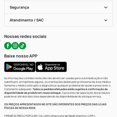
Cupons E Ofertas
Alomed (tele-Entrega)
Vacinas
Formas De Pagamento
Serviços Farmacêuticos
Segurança
Troca E Devolução
Testes Rápidos
Bulas De A A Z
Autoteste Covid-19
Certificado De Segurança
Políticas De Marketplace
Portal Da Privacidade
Atendimento / SAC
Política De Privacidade
WhatsApp (47) 9202-1687
Atendimento@precopopular.com.br
Nossas redes sociais
Baixe nosso APP
As informações contidas neste site não devem ser usadas para automedicação e não
substituem, em hipótese alguma, as orientações dadas pelo profissional da área médica.
Somente o médico está apto a diagnosticar qualquer problema de saúde e prescrever o
tratamento adequado.
Todos os pedidos efetuados estão sujeitos à confirmação da
disponibilidade de produto em nosso estoque.
O processo de separação dos produtos
pode levar até dois dias úteis dependendo da disponibilidade do estoque em loja.
OS PREÇOS APRESENTADOS NO SITE SÃO DIFERENTES DOS PREÇOS DAS LOJAS
FÍSICAS DE NOSSA REDE.
FARMÁCIA PREÇO POPULAR | Cia Latino Americana de Medicamentos | CNPJ: