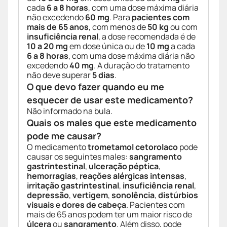
cada
6 a 8 horas
, com uma dose máxima diária
não excedendo
60 mg
. Para
pacientes com
mais de 65 anos
, com menos de
50 kg
ou com
insuficiência renal
, a dose recomendada é de
10 a 20 mg
em dose única ou de
10 mg
a cada
6 a 8 horas
, com uma dose máxima diária não
excedendo
40 mg
. A duração do tratamento
não deve superar
5 dias
.
O que devo fazer quando eu me
esquecer de usar este medicamento?
Não informado na bula.
Quais os males que este medicamento
pode me causar?
O medicamento
trometamol cetorolaco
pode
causar os seguintes males:
sangramento
gastrintestinal
,
ulceração péptica
,
hemorragias
,
reações alérgicas intensas
,
irritação gastrintestinal
,
insuficiência renal
,
depressão
,
vertigem
,
sonolência
,
distúrbios
visuais
e
dores de cabeça
. Pacientes com
mais de 65 anos podem ter um maior risco de
úlcera
ou
sangramento
. Além disso, pode