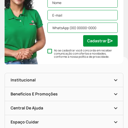
Cadastrar
Ao se cadastrar você concorda em receber
comunicação com ofertas e novidades,
conforme a nossa
política de privacidade
.
Institucional
História
Nossas Lojas
Benefícios E Promoções
Trabalhe Conosco
Mapa De Categorias
Clube PP
Blog Da PP
Convênios
Central De Ajuda
Seja Uma Loja Parceira
Programa Popular Do Brasil
Encarte De Ofertas
Entrega
Dermaclub
Recompra Programada
Espaço Cuidar
Descontos De Laboratório (PBM)
Compras Com Receita