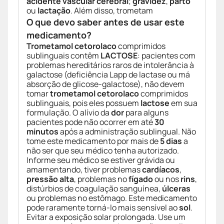
acidente vascular cerebral
;
gravidez
,
parto
ou
lactação
. Além disso, trometam
O que devo saber antes de usar este
medicamento?
Trometamol cetorolaco
comprimidos
sublinguais contêm
LACTOSE
: pacientes com
problemas hereditários raros de intolerância à
galactose (deficiência Lapp de lactase ou má
absorção de glicose-galactose), não devem
tomar
trometamol cetorolaco
comprimidos
sublinguais, pois eles possuem
lactose
em sua
formulação. O alívio da
dor
para alguns
pacientes pode não ocorrer em até
30
minutos
após a administração sublingual. Não
tome este medicamento por mais de
5 dias
a
não ser que seu médico tenha autorizado.
Informe seu médico se estiver grávida ou
amamentando, tiver problemas
cardíacos
,
pressão alta
, problemas no
fígado
ou nos
rins
,
distúrbios de coagulação sanguínea,
úlceras
ou problemas no estômago. Este medicamento
pode raramente torná-lo mais sensível ao
sol
.
Evitar a exposição solar prolongada. Use um