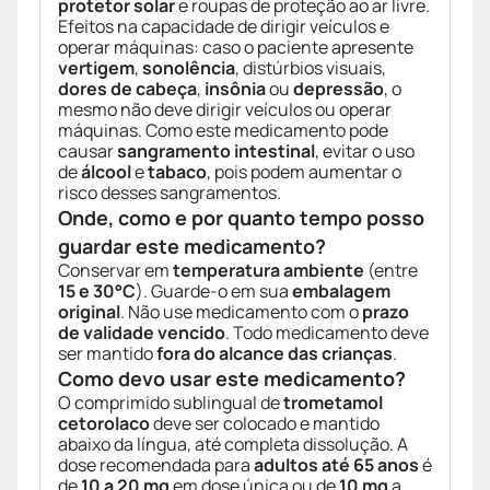
protetor solar
e roupas de proteção ao ar livre.
Efeitos na capacidade de dirigir veículos e
operar máquinas: caso o paciente apresente
vertigem
,
sonolência
, distúrbios visuais,
dores de cabeça
,
insônia
ou
depressão
, o
mesmo não deve dirigir veículos ou operar
máquinas. Como este medicamento pode
causar
sangramento intestinal
, evitar o uso
de
álcool
e
tabaco
, pois podem aumentar o
risco desses sangramentos.
Onde, como e por quanto tempo posso
guardar este medicamento?
Conservar em
temperatura ambiente
(entre
15 e 30°C
). Guarde-o em sua
embalagem
original
. Não use medicamento com o
prazo
de validade vencido
. Todo medicamento deve
ser mantido
fora do alcance das crianças
.
Como devo usar este medicamento?
O comprimido sublingual de
trometamol
cetorolaco
deve ser colocado e mantido
abaixo da língua, até completa dissolução. A
dose recomendada para
adultos até 65 anos
é
de
10 a 20 mg
em dose única ou de
10 mg
a