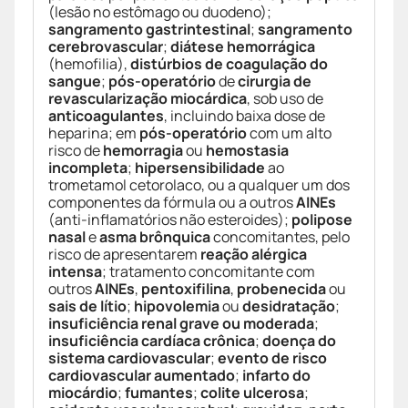
(lesão no estômago ou duodeno);
sangramento gastrintestinal
;
sangramento
cerebrovascular
;
diátese hemorrágica
(hemofilia),
distúrbios de coagulação do
sangue
;
pós-operatório
de
cirurgia de
revascularização miocárdica
, sob uso de
anticoagulantes
, incluindo baixa dose de
heparina; em
pós-operatório
com um alto
risco de
hemorragia
ou
hemostasia
incompleta
;
hipersensibilidade
ao
trometamol cetorolaco, ou a qualquer um dos
componentes da fórmula ou a outros
AINEs
(anti-inflamatórios não esteroides);
polipose
nasal
e
asma brônquica
concomitantes, pelo
risco de apresentarem
reação alérgica
intensa
; tratamento concomitante com
outros
AINEs
,
pentoxifilina
,
probenecida
ou
sais de lítio
;
hipovolemia
ou
desidratação
;
insuficiência renal grave ou moderada
;
insuficiência cardíaca crônica
;
doença do
sistema cardiovascular
;
evento de risco
cardiovascular aumentado
;
infarto do
miocárdio
;
fumantes
;
colite ulcerosa
;