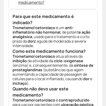
medicamento?
Para que este medicamento é
indicado?
Trometamol cetorolaco
é um
anti-
inflamatório não hormonal
, de potent
e ação
analgésica
, usado para o tratamento a curto
prazo da
dorz
aguda de moderada a severa
intensidade.
Como este medicamento funciona?
Trometamol cetorolaco
atua através da
inibição
da atividade da
ciclo-oxigenase
(enzima) e, consequentemente, da
síntese de
prostaglandinas
(substâncias que agem
aumentando a capacidade de passagem de
células para o local inflamado, causando
dor
e
inchaço
).
Quando não devo usar este
medicamento?
Trometamol cetorolaco
é
contraproduzido
para uso por pacientes com
ulceração péptica