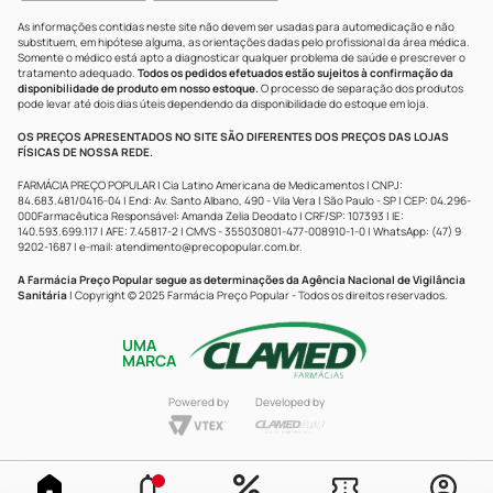
As informações contidas neste site não devem ser usadas para automedicação e não
substituem, em hipótese alguma, as orientações dadas pelo profissional da área médica.
Somente o médico está apto a diagnosticar qualquer problema de saúde e prescrever o
tratamento adequado.
Todos os pedidos efetuados estão sujeitos à confirmação da
disponibilidade de produto em nosso estoque.
O processo de separação dos produtos
pode levar até dois dias úteis dependendo da disponibilidade do estoque em loja.
OS PREÇOS APRESENTADOS NO SITE SÃO DIFERENTES DOS PREÇOS DAS LOJAS
FÍSICAS DE NOSSA REDE.
FARMÁCIA PREÇO POPULAR | Cia Latino Americana de Medicamentos | CNPJ:
84.683.481/0416-04 | End: Av. Santo Albano, 490 - Vila Vera | São Paulo - SP | CEP: 04.296-
000Farmacêutica Responsável: Amanda Zelia Deodato | CRF/SP: 107393 | IE:
140.593.699.117 | AFE: 7.45817-2 | CMVS - 355030801-477-008910-1-0 | WhatsApp: (47) 9
9202-1687 | e-mail:
atendimento@precopopular.com.br
.
A Farmácia Preço Popular segue as determinações da Agência Nacional de Vigilância
Sanitária
| Copyright © 2025 Farmácia Preço Popular - Todos os direitos reservados.
UMA
MARCA
Powered by
Developed by