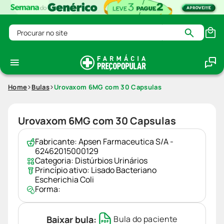
Procurar no site
Home
Bulas
Urovaxom 6MG com 30 Capsulas
Urovaxom 6MG com 30 Capsulas
Fabricante:
Apsen Farmaceutica S/A -
62462015000129
Categoria:
Distúrbios Urinários
Princípio ativo:
Lisado Bacteriano
Escherichia Coli
Forma:
Baixar bula:
Bula do paciente