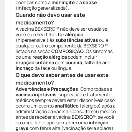
doenças como a
meningite
e a
sepse
(infecção generalizada).
Quando não devo usar este
medicamento?
A vacina BEXSERO ® não deve ser usada se
você ou o seu filho:
for alérgico
(hipersensível) às
substâncias ativas
ou a
qualquer outro componente da BEXSERO ®
listado na seção
COMPOSIÇÃO
. Os sintomas
de uma
reação alérgica
podem incluir
erupção cutânea
com
coceira
,
falta de ar
e
inchaço
da face ou língua.
O que devo saber antes de usar este
medicamento?
Advertências e Precauções
: Como todas as
vacinas injetáveis
, supervisão e tratamento
médicos sempre devem estar disponíveis caso
ocorra um evento
anafilático
(alérgico) após a
administração da vacina. Consulte seu médico
antes de receber a vacina
BEXSERO
®, se você
ou o seu filho: apresentarem uma
infecção
grave
com febre alta (vacinação será adiada);