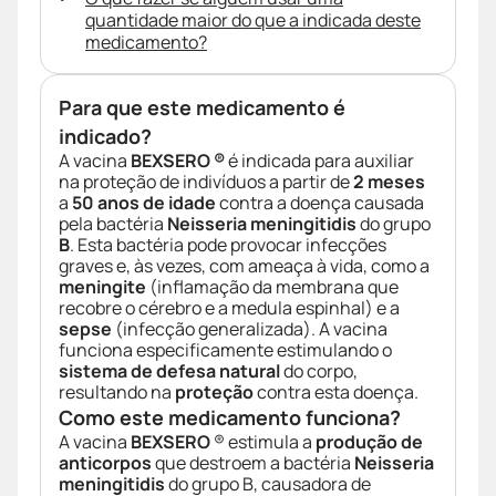
quantidade maior do que a indicada deste
medicamento?
Para que este medicamento é
indicado?
A vacina
BEXSERO ®
é indicada para auxiliar
na proteção de indivíduos a partir de
2 meses
a
50 anos de idade
contra a doença causada
pela bactéria
Neisseria meningitidis
do grupo
B
. Esta bactéria pode provocar infecções
graves e, às vezes, com ameaça à vida, como a
meningite
(inflamação da membrana que
recobre o cérebro e a medula espinhal) e a
sepse
(infecção generalizada). A vacina
funciona especificamente estimulando o
sistema de defesa natural
do corpo,
resultando na
proteção
contra esta doença.
Como este medicamento funciona?
A vacina
BEXSERO
® estimula a
produção de
anticorpos
que destroem a bactéria
Neisseria
meningitidis
do grupo B, causadora de