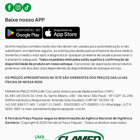
Baixe nosso APP
As informações contidas neste site não devem ser usadas para automedicação e não
substituem, em hipótese alguma, as orientações dadas pelo profissional da área médica.
Somente o médico está apto a diagnosticar qualquer problema de saúde e prescrever o
tratamento adequado.
Todos os pedidos efetuados estão sujeitos à confirmação da
disponibilidade de produto em nosso estoque.
O processo de separação dos produtos
pode levar até dois dias úteis dependendo da disponibilidade do estoque em loja.
OS PREÇOS APRESENTADOS NO SITE SÃO DIFERENTES DOS PREÇOS DAS LOJAS
FÍSICAS DE NOSSA REDE.
FARMÁCIA PREÇO POPULAR | Cia Latino Americana de Medicamentos | CNPJ:
84.683.481/0416-04 | End: Av. Santo Albano, 490 - Vila Vera | São Paulo - SP | CEP: 04.296-
000Farmacêutica Responsável: Amanda Zelia Deodato | CRF/SP: 107393 | IE:
140.593.699.117 | AFE: 7.45817-2 | CMVS - 355030801-477-008910-1-0 | WhatsApp: (47) 9
9202-1687 | e-mail:
atendimento@precopopular.com.br
.
A Farmácia Preço Popular segue as determinações da Agência Nacional de Vigilância
Sanitária
| Copyright © 2025 Farmácia Preço Popular - Todos os direitos reservados.
UMA