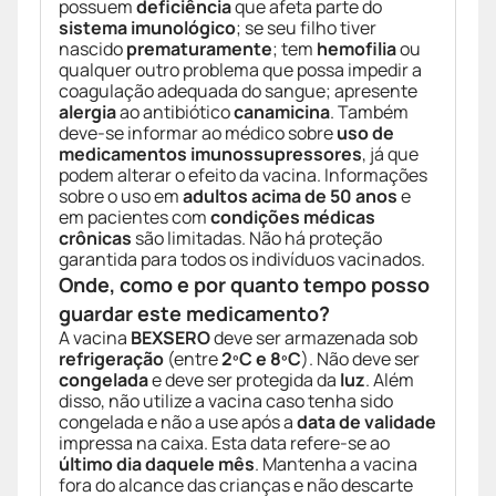
possuem
deficiência
que afeta parte do
sistema imunológico
; se seu filho tiver
nascido
prematuramente
; tem
hemofilia
ou
qualquer outro problema que possa impedir a
coagulação adequada do sangue; apresente
alergia
ao antibiótico
canamicina
. Também
deve-se informar ao médico sobre
uso de
medicamentos imunossupressores
, já que
podem alterar o efeito da vacina. Informações
sobre o uso em
adultos acima de 50 anos
e
em pacientes com
condições médicas
crônicas
são limitadas. Não há proteção
garantida para todos os indivíduos vacinados.
Onde, como e por quanto tempo posso
guardar este medicamento?
A vacina
BEXSERO
deve ser armazenada sob
refrigeração
(entre
2ºC e 8ºC
). Não deve ser
congelada
e deve ser protegida da
luz
. Além
disso, não utilize a vacina caso tenha sido
congelada e não a use após a
data de validade
impressa na caixa. Esta data refere-se ao
último dia daquele mês
. Mantenha a vacina
fora do alcance das crianças e não descarte