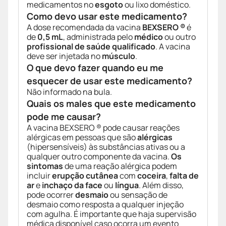
medicamentos no
esgoto
ou lixo doméstico.
Como devo usar este medicamento?
A dose recomendada da vacina
BEXSERO ®
é
de
0,5 mL
, administrada pelo
médico
ou outro
profissional de saúde qualificado
. A vacina
deve ser injetada no
músculo
.
O que devo fazer quando eu me
esquecer de usar este medicamento?
Não informado na bula.
Quais os males que este medicamento
pode me causar?
A vacina BEXSERO ® pode causar reações
alérgicas em pessoas que são
alérgicas
(hipersensíveis) às substâncias ativas ou a
qualquer outro componente da vacina.
Os
sintomas
de uma reação alérgica podem
incluir
erupção cutânea
com
coceira
,
falta de
ar
e
inchaço da face
ou
língua
. Além disso,
pode ocorrer
desmaio
ou sensação de
desmaio como resposta a qualquer injeção
com agulha. É importante que haja supervisão
médica disponível caso ocorra um evento