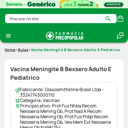
Procurar no site
Home
Bulas
Vacina Meningite B Bexsero Adulto E Pediatrico
Vacina Meningite B Bexsero Adulto E
Pediatrico
Fabricante:
Glaxosmithkline Brasil Ltda -
33247743000110
Categoria:
Vacinas
Princípio ativo:
Prot Fus Nhba Recom
Neisseria Mening Gb
,
Prot Nad A Recom
Neisseria Mening Gb
,
Prot Fus Fhbp Recom
Neisseria Mening Gb
,
Ves Mem Ext Neisseria
Menin Gb Nz98/254