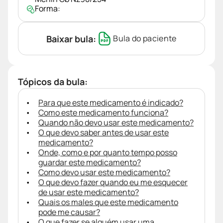
Forma:
Baixar bula:
Bula do paciente
Tópicos da bula:
Para que este medicamento é indicado?
Como este medicamento funciona?
Quando não devo usar este medicamento?
O que devo saber antes de usar este
medicamento?
Onde, como e por quanto tempo posso
guardar este medicamento?
Como devo usar este medicamento?
O que devo fazer quando eu me esquecer
de usar este medicamento?
Quais os males que este medicamento
pode me causar?
O que fazer se alguém usar uma