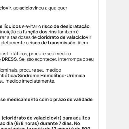
clovir
, ao
aciclovir
ou a qualquer
 líquidos
e evitar o
risco de desidratação
.
minuição da
função dos rins
também é
rar altas doses de
cloridrato de valaciclovir
mpletamente o
risco de transmissão
. Além
ios linfáticos, procure seu médico
e DRESS
. Se isso acontecer, interrompa o seu
bdominais, procure seu médico
mbótica/Síndrome Hemolítico-Urêmica
seu médico imediatamente.
use medicamento
com o
prazo de validade
 (cloridrato de valaciclovir)
para adultos
ao dia (8/8 horas) durante
7 dias
. No
ompetentes (a partir de
12 anos
) é de
500