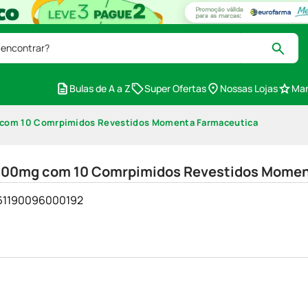
 encontrar?
Bulas de A a Z
Super Ofertas
Nossas Lojas
Mar
mg com 10 Comrpimidos Revestidos Momenta Farmaceutica
ir 500mg com 10 Comrpimidos Revestidos Mome
- 61190096000192