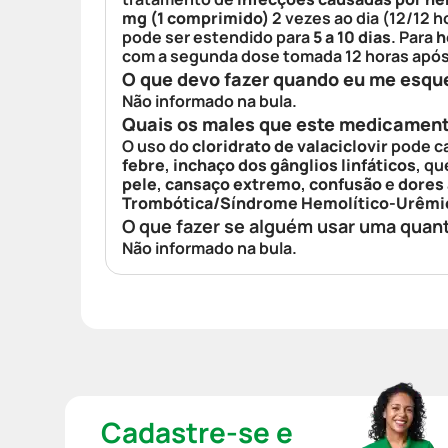
mg (1 comprimido)
2 vezes ao dia (12/12 h
pode ser estendido para
5 a 10 dias
. Para
h
com a segunda dose tomada 12 horas após
O que devo fazer quando eu me esqu
Não informado na bula.
Quais os males que este medicamen
O uso do
cloridrato de valaciclovir
pode c
febre
,
inchaço dos gânglios linfáticos
, q
pele
,
cansaço extremo
,
confusão
e
dores
Trombótica/Síndrome Hemolítico-Urêmi
O que fazer se alguém usar uma quan
Não informado na bula.
Cadastre-se e