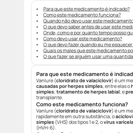
Para que este medicamento é indicado?
Como este medicamento funciona?
Quando não devo usar este medicament
O que devo saber antes de usar este me
Onde, como e por quanto tempo posso g
Como devo usar este medicamento?
O que devo fazer quando eu me esquecer
Quais os males que este medicamento p
O que fazer se alguém usar uma quantid
Para que este medicamento é indica
Vanlure (
cloridrato de valaciclovir
) é um me
causadas por herpes simples
, entre elas o
simples
;
tratamento de herpes labial
; e
pre
transplante.
Como este medicamento funciona?
Vanlure (
cloridrato de valaciclovir
) é um me
rapidamente em outra substância, o
aciclovi
simples
(VHS) dos tipos 1 e 2, o
vírus varicel
(HVH-6).