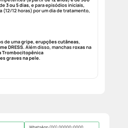
 de
3 ou 5 dias
, e para episódios iniciais,
a (12/12 horas) por um dia de tratamento,
os de uma
gripe
,
erupções cutâneas
,
ome DRESS
. Além disso, manchas
roxas
na
a Trombocitopênica
es graves na pele
.