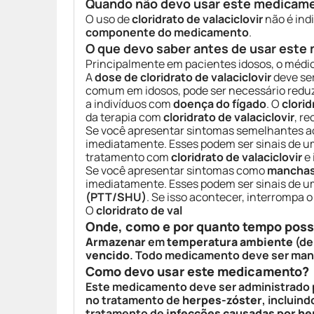
Quando não devo usar este medicam
O uso de
cloridrato de valaciclovir
não é ind
componente do medicamento
.
O que devo saber antes de usar est
Principalmente em pacientes idosos, o médi
A
dose de cloridrato de valaciclovir
deve se
comum em idosos, pode ser necessário reduzi
a indivíduos com
doença do fígado
. O
clorid
da terapia com
cloridrato de valaciclovir
, r
Se você apresentar sintomas semelhantes 
imediatamente. Esses podem ser sinais de 
tratamento com
cloridrato de valaciclovir
e 
Se você apresentar sintomas como
manchas 
imediatamente. Esses podem ser sinais de
(PTT/SHU)
. Se isso acontecer, interrompa
O
cloridrato de val
Onde, como e por quanto tempo pos
Armazenar
em
temperatura ambiente
(de
vencido
. Todo medicamento deve ser ma
Como devo usar este medicamento?
Este medicamento deve ser administrado 
no tratamento de
herpes-zóster
, incluind
tratamento de
infecções causadas por he