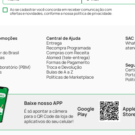
Ao se cadastrar você concorda em receber comunicação com
ofertas e novidades, conforme a nossa
política de privacidade
.
romoções
Central de Ajuda
SAC 
Entrega
What
Recompra Programada
aten
 do Brasil
Compras com Receita
tas
Alomed (tele-entrega)
Formas de Pagamento
Seg
boratório (PBM)
Troca e Devolução
Cert
s
Bulas de A a Z
Porta
Políticas de Marketplace
Polít
Baixe nosso APP
Google
Appl
É só apontar a câmera
Play
Stor
para o QR Code da loja de
aplicativos do seu celular!