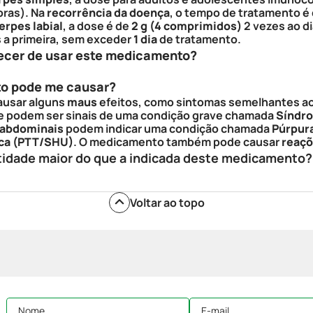
oras). Na
recorrência da doença
, o tempo de tratamento é
erpes labial
, a dose é de
2 g (4 comprimidos)
2 vezes ao di
 a primeira, sem exceder
1 dia
de tratamento.
ecer de usar este medicamento?
to pode me causar?
ausar alguns
maus
efeitos, como sintomas semelhantes a
ue podem ser sinais de uma condição grave chamada
Síndr
 abdominais
podem indicar uma condição chamada
Púrpur
ca (PTT/SHU)
. O medicamento também pode causar
reaçõ
tidade maior do que a indicada deste medicamento?
Voltar ao topo