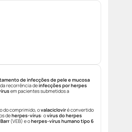
atamento de infecções de pele e mucosa
da recorrência de
infecções por herpes
írus
em pacientes submetidos a
ão do comprimido, o
valaciclovir
é convertido
pos de
herpes-vírus
: o
vírus do herpes
-Barr
(VEB) e o
herpes-vírus humano tipo 6