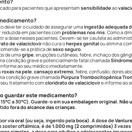
ento?
icado para pacientes que apresentam
sensibilidade
ao
valaci
e medicamento?
co deve ter o cuidado de assegurar uma
ingestão adequada de
r reduzida em pacientes com
problemas nos rins
. Como a di
r a dose nesses pacientes. Devem-se ter cautela ao administ
rato de valaciclovir
não cura o
herpes genital
ou elimina co
ecomenda-se a prática de
sexo seguro
.
aos de uma
gripe
, erupções cutâneas, febre, inchaço dos gângl
uma condição grave e potencialmente fatal chamada
Síndrom
informe ao seu médico imediatamente.
roxas na pele
,
cansaço extremo
, febre, confusão, dores a
 uma condição grave chamada
Púrpura Trombocitopênica Tro
 o seu tratamento com
cloridrato de valaciclovir
e informe ao 
so guardar este medicamento?
 15°C a 30°C). Guarde-o em sua
embalagem original
.
Não 
ntido
fora do alcance das crianças
.
por via
oral
(ou seja, ingerido pela
boca
). A dose de
Vanlure
o zoster oftálmica, é de
1.000 mg (2 comprimidos)
3 vezes 
rpes simples
, a dose para adultos e adolescentes imunoc