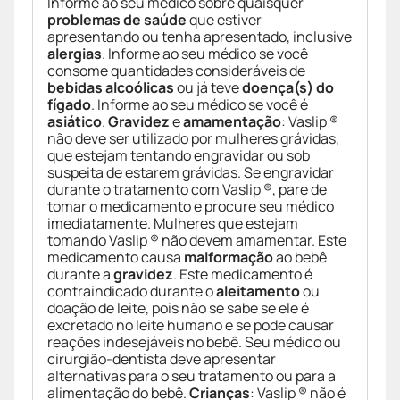
Informe ao seu médico sobre quaisquer
problemas de saúde
que estiver
apresentando ou tenha apresentado, inclusive
alergias
. Informe ao seu médico se você
consome quantidades consideráveis de
bebidas alcoólicas
ou já teve
doença(s) do
fígado
. Informe ao seu médico se você é
asiático
.
Gravidez
e
amamentação
: Vaslip ®
não deve ser utilizado por mulheres grávidas,
que estejam tentando engravidar ou sob
suspeita de estarem grávidas. Se engravidar
durante o tratamento com Vaslip ®, pare de
tomar o medicamento e procure seu médico
imediatamente. Mulheres que estejam
tomando Vaslip ® não devem amamentar. Este
medicamento causa
malformação
ao bebê
durante a
gravidez
. Este medicamento é
contraindicado durante o
aleitamento
ou
doação de leite, pois não se sabe se ele é
excretado no leite humano e se pode causar
reações indesejáveis no bebê. Seu médico ou
cirurgião-dentista deve apresentar
alternativas para o seu tratamento ou para a
alimentação do bebê.
Crianças
: Vaslip ® não é