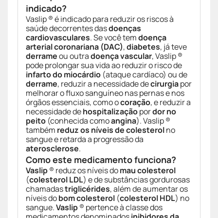
indicado?
Vaslip ® é indicado para reduzir os riscos à
saúde decorrentes das
doenças
cardiovasculares
. Se você tem
doença
arterial coronariana (DAC)
,
diabetes
, já teve
derrame
ou outra
doença vascular
, Vaslip ®
pode prolongar sua vida ao reduzir o risco de
infarto do miocárdio
(ataque cardíaco) ou de
derrame
, reduzir a necessidade de
cirurgia
por
melhorar o fluxo sanguíneo nas pernas e nos
órgãos essenciais, como o
coração
, e reduzir a
necessidade de
hospitalização
por
dor no
peito
(conhecida como
angina
). Vaslip ®
também
reduz os níveis de colesterol
no
sangue e retarda a progressão da
aterosclerose
.
Como este medicamento funciona?
Vaslip
® reduz os níveis do
mau colesterol
(
colesterol LDL
) e de substâncias gordurosas
chamadas
triglicérides
, além de aumentar os
níveis do
bom colesterol
(
colesterol HDL
) no
sangue.
Vaslip
® pertence à classe dos
medicamentos denominados
inibidores da