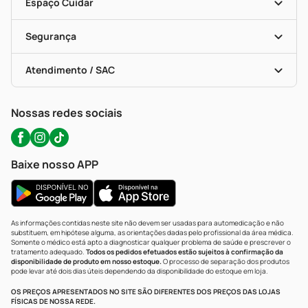
Dermaclub
Recompra Programada
Espaço Cuidar
Descontos De Laboratório (PBM)
Compras Com Receita
Cupons E Ofertas
Alomed (tele-Entrega)
Vacinas
Formas De Pagamento
Serviços Farmacêuticos
Segurança
Troca E Devolução
Testes Rápidos
Bulas De A A Z
Autoteste Covid-19
Certificado De Segurança
Políticas De Marketplace
Portal Da Privacidade
Atendimento / SAC
Política De Privacidade
WhatsApp (47) 9202-1687
Atendimento@precopopular.com.br
Nossas redes sociais
Baixe nosso APP
As informações contidas neste site não devem ser usadas para automedicação e não
substituem, em hipótese alguma, as orientações dadas pelo profissional da área médica.
Somente o médico está apto a diagnosticar qualquer problema de saúde e prescrever o
tratamento adequado.
Todos os pedidos efetuados estão sujeitos à confirmação da
disponibilidade de produto em nosso estoque.
O processo de separação dos produtos
pode levar até dois dias úteis dependendo da disponibilidade do estoque em loja.
OS PREÇOS APRESENTADOS NO SITE SÃO DIFERENTES DOS PREÇOS DAS LOJAS
FÍSICAS DE NOSSA REDE.