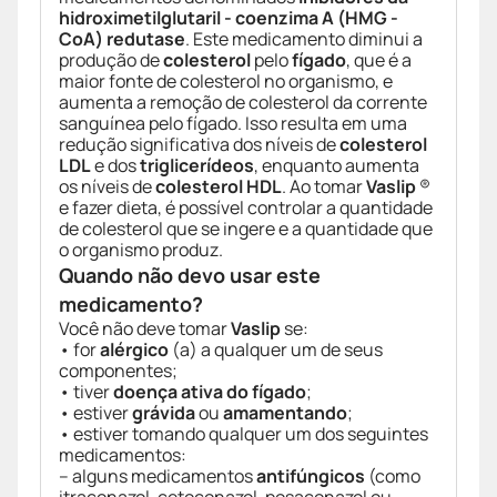
hidroximetilglutaril - coenzima A (HMG -
CoA) redutase
. Este medicamento diminui a
produção de
colesterol
pelo
fígado
, que é a
maior fonte de colesterol no organismo, e
aumenta a remoção de colesterol da corrente
sanguínea pelo fígado. Isso resulta em uma
redução significativa dos níveis de
colesterol
LDL
e dos
triglicerídeos
, enquanto aumenta
os níveis de
colesterol HDL
. Ao tomar
Vaslip
®
e fazer dieta, é possível controlar a quantidade
de colesterol que se ingere e a quantidade que
o organismo produz.
Quando não devo usar este
medicamento?
Você não deve tomar
Vaslip
se:
• for
alérgico
(a) a qualquer um de seus
componentes;
• tiver
doença ativa do fígado
;
• estiver
grávida
ou
amamentando
;
• estiver tomando qualquer um dos seguintes
medicamentos:
– alguns medicamentos
antifúngicos
(como