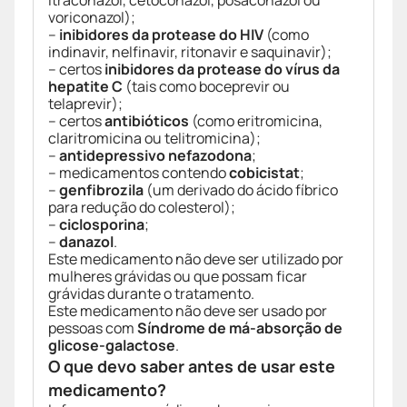
itraconazol, cetoconazol, posaconazol ou
voriconazol);
–
inibidores da protease do HIV
(como
indinavir, nelfinavir, ritonavir e saquinavir);
– certos
inibidores da protease do vírus da
hepatite C
(tais como boceprevir ou
telaprevir);
– certos
antibióticos
(como eritromicina,
claritromicina ou telitromicina);
–
antidepressivo nefazodona
;
– medicamentos contendo
cobicistat
;
–
genfibrozila
(um derivado do ácido fíbrico
para redução do colesterol);
–
ciclosporina
;
–
danazol
.
Este medicamento não deve ser utilizado por
mulheres grávidas ou que possam ficar
grávidas durante o tratamento.
Este medicamento não deve ser usado por
pessoas com
Síndrome de má-absorção de
glicose-galactose
.
O que devo saber antes de usar este
medicamento?