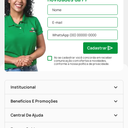
Cadastrar
Ao se cadastrar você concorda em receber
comunicação com ofertas e novidades,
conforme a nossa
política de privacidade
.
Institucional
História
Nossas Lojas
Benefícios E Promoções
Trabalhe Conosco
Mapa De Categorias
Clube PP
Blog Da PP
Convênios
Central De Ajuda
Seja Uma Loja Parceira
Programa Popular Do Brasil
Encarte De Ofertas
Entrega