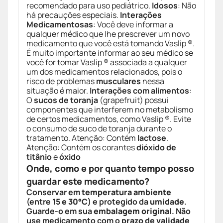
recomendado para uso pediátrico.
Idosos
: Não
há precauções especiais.
Interações
Medicamentosas
: Você deve informar a
qualquer médico que lhe prescrever um novo
medicamento que você está tomando Vaslip ®.
É muito importante informar ao seu médico se
você for tomar Vaslip ® associada a qualquer
um dos medicamentos relacionados, pois o
risco de problemas
musculares
nessa
situação é maior.
Interações com alimentos
:
O
sucos de toranja
(grapefruit) possui
componentes que interferem no metabolismo
de certos medicamentos, como Vaslip ®. Evite
o consumo de suco de toranja durante o
tratamento. Atenção: Contém
lactose
.
Atenção: Contém os corantes
dióxido de
titânio
e
óxido
Onde, como e por quanto tempo posso
guardar este medicamento?
Conservar em
temperatura ambiente
(entre
15 e 30°C
) e protegido da
umidade
.
Guarde-o em sua
embalagem original
. Não
use medicamento com o
prazo de validade