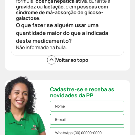
fórmula,
doença hepática ativa
, durante a
gravidez
ou
lactação
, e em
pessoas com
síndrome de má-absorção de glicose-
galactose
.
O que fazer se alguém usar uma
quantidade maior do que a indicada
deste medicamento?
Não informado na bula.
Voltar ao topo
Cadastre-se e receba as
novidades da PP