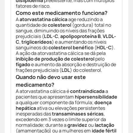
dislipidemia
preexistente, mas com múltiplos
fatores de risco.
Como este medicamento funciona?
A
atorvastatina cálcica
age reduzindo a
quantidade de
colesterol
(gordura) total no
sangue, diminuindo os níveis das frações
prejudiciais (
LDL-C
,
apolipoproteína B
,
VLDL-
C
,
triglicerídeos
) e aumentando os níveis
sanguíneos do
colesterol benéfico
(
HDL-C
).
A ação da atorvastatina cálcica se dá pela
inibição de produção de colesterol
pelo
fígado
e aumento da absorção e destruição de
frações prejudiciais (
LDL
) do colesterol.
Quando não devo usar este
medicamento?
A atorvastatina cálcica é
contraindicada
a
pacientes que apresentam
hipersensibilidade
a qualquer componente da fórmula;
doença
hepática
ativa ou elevações persistentes
inesperadas das
transaminases séricas
,
excedendo em 3 vezes o limite superior da
normalidade; durante a
gravidez
ou
lactação
(amamentação) ou a mulheres em
idade fértil