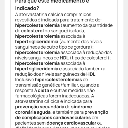
Para que este medicamento é
indicado?
A atorvastatina cálcica comprimidos
revestidos é indicada para tratamento de:
hipercolesterolemia
(aumento da quantidade
de
colesterol
no sangue) isolada;
hipercolesterolemia
associada à
hipertrigliceridemia
(aumento dos níveis
sanguíneos de outro tipo de gordura);
hipercolesterolemia
associada à redução dos
níveis sanguíneos de
HDL
(tipo de colesterol);
hipercolesterolemia
associada à
hipertrigliceridemia
e associado também a
redução dos níveis sanguíneos de
HDL
.
Inclusive
hipercolesterolemias
de
transmissão genética/familiar, quando a
resposta à
dieta
e outras medidas não
farmacológicas forem inadequadas. A
atorvastatina cálcica é indicada para
prevenção secundária
de
síndrome
coronária aguda
, e também para
prevenção
de complicações cardiovasculares
em
pacientes sem
doença cardiovascular
ou