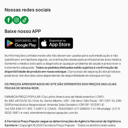
WhatsApp (47) 9202-1687
Atendimento@precopopular.com.br
Nossas redes sociais
Baixe nosso APP
As informações contidas neste site não devem ser usadas para automedicação e não
substituem, em hipótese alguma, as orientações dadas pelo profissional da área médica.
Somente o médico está apto a diagnosticar qualquer problema de saúde e prescrever o
tratamento adequado.
Todos os pedidos efetuados estão sujeitos à confirmação da
disponibilidade de produto em nosso estoque.
O processo de separação dos produtos
pode levar até dois dias úteis dependendo da disponibilidade do estoque em loja.
OS PREÇOS APRESENTADOS NO SITE SÃO DIFERENTES DOS PREÇOS DAS LOJAS
FÍSICAS DE NOSSA REDE.
FARMÁCIA PREÇO POPULAR | Cia Latino Americana de Medicamentos | CNPJ:
84.683.481/0416-04 | End: Av. Santo Albano, 490 - Vila Vera | São Paulo - SP | CEP: 04.296-
000Farmacêutica Responsável: Amanda Zelia Deodato | CRF/SP: 107393 | IE:
140.593.699.117 | AFE: 7.45817-2 | CMVS - 355030801-477-008910-1-0 | WhatsApp: (47) 9
9202-1687 | e-mail:
atendimento@precopopular.com.br
.
A Farmácia Preço Popular segue as determinações da Agência Nacional de Vigilância
Sanitária
| Copyright © 2025 Farmácia Preço Popular - Todos os direitos reservados.