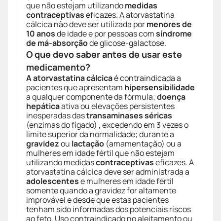
que não estejam utilizando
medidas
contraceptivas
eficazes. A atorvastatina
cálcica não deve ser utilizada por
menores de
10 anos
de idade e por pessoas com
síndrome
de má-absorção
de glicose-galactose.
O que devo saber antes de usar este
medicamento?
A atorvastatina cálcica
é contraindicada a
pacientes que apresentam
hipersensibilidade
a qualquer componente da fórmula;
doença
hepática
ativa ou elevações persistentes
inesperadas das
transaminases séricas
(enzimas do fígado) , excedendo em 3 vezes o
limite superior da normalidade; durante a
gravidez
ou
lactação
(amamentação) ou a
mulheres em idade fértil que não estejam
utilizando medidas
contraceptivas
eficazes. A
atorvastatina cálcica deve ser administrada a
adolescentes
e mulheres em idade fértil
somente quando a gravidez for altamente
improvável e desde que estas pacientes
tenham sido informadas dos potenciais riscos
ao feto. Uso contraindicado no aleitamento ou