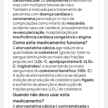
cardiovascular
ou
dislipidemia
preexistente,
mas com múltiplos fatores de risco.
Também é indicada para tratamento de
pacientes com
doença cardíaca
e
coronariana
para reduzir o risco de
complicações como infarto do
miocárdio
,
acidente vascular cerebral, procedimentos de
revascularização
, hospitalização por
insuficiência cardíaca congestiva
e
angina
.
Como este medicamento funciona?
A
atorvastatina cálcica
age reduzindo a
quantidade de
colesterol
(gordura) total no
sangue diminuindo os níveis das frações
prejudiciais (
LDL-C
,
apolipoproteína B
,
VLDL-
C
,
triglicérides
) e aumentando os níveis
sanguíneos do
colesterol benéfico
(
HDL-C
).
A ação da atorvastatina cálcica se dá pela
inibição de produção de colesterol pelo
fígado
,
e aumento da absorção e destruição de
frações prejudiciais (LDL) do colesterol.
Quando não devo usar este
medicamento?
A
atorvastatina cálcica
é
contraindicada
a