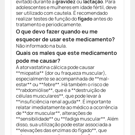
evitado durante a
gravidez
ou
lactação
. Para
adolescentes e mulheres em idade fértil, deve
ser utilizado com cautela. É recomendado
realizar testes de função do
fígado
antes do
tratamento e periodicamente.
O que devo fazer quando eu me
esquecer de usar este medicamento?
Não informado na bula.
Quais os males que este medicamento
pode me causar?
A atorvastatina cálcica pode causar
**miopatia** (dor ou fraqueza muscular),
especialmente se acompanhada de **mal-
estar** ou **febre**. Há também o risco de
**rabdomiólise**, que é a **destruição de
células musculares**, que pode levar à
**insuficiência renal aguda**. É importante
relatar imediatamente ao médico a ocorrência
de **dor muscular**, alterações de
**sensibilidade** ou **fadiga muscular**. Além
disso, sua utilização pode estar associada a
**elevações das enzimas do fígado**, que