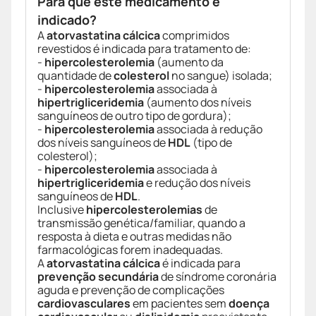
Para que este medicamento é
indicado?
A
atorvastatina cálcica
comprimidos
revestidos é indicada para tratamento de:
-
hipercolesterolemia
(aumento da
quantidade de
colesterol
no sangue) isolada;
-
hipercolesterolemia
associada à
hipertrigliceridemia
(aumento dos níveis
sanguíneos de outro tipo de gordura);
-
hipercolesterolemia
associada à redução
dos níveis sanguíneos de
HDL
(tipo de
colesterol);
-
hipercolesterolemia
associada à
hipertrigliceridemia
e redução dos níveis
sanguíneos de
HDL
.
Inclusive
hipercolesterolemias
de
transmissão genética/familiar, quando a
resposta à dieta e outras medidas não
farmacológicas forem inadequadas.
A
atorvastatina cálcica
é indicada para
prevenção secundária
de síndrome coronária
aguda e prevenção de complicações
cardiovasculares
em pacientes sem
doença