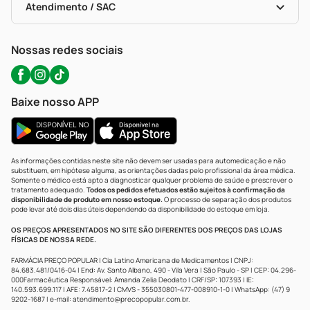
Políticas De Marketplace
Portal Da Privacidade
Atendimento / SAC
Política De Privacidade
WhatsApp (47) 9202-1687
Atendimento@precopopular.com.br
Nossas redes sociais
Baixe nosso APP
As informações contidas neste site não devem ser usadas para automedicação e não
substituem, em hipótese alguma, as orientações dadas pelo profissional da área médica.
Somente o médico está apto a diagnosticar qualquer problema de saúde e prescrever o
tratamento adequado.
Todos os pedidos efetuados estão sujeitos à confirmação da
disponibilidade de produto em nosso estoque.
O processo de separação dos produtos
pode levar até dois dias úteis dependendo da disponibilidade do estoque em loja.
OS PREÇOS APRESENTADOS NO SITE SÃO DIFERENTES DOS PREÇOS DAS LOJAS
FÍSICAS DE NOSSA REDE.
FARMÁCIA PREÇO POPULAR | Cia Latino Americana de Medicamentos | CNPJ:
84.683.481/0416-04 | End: Av. Santo Albano, 490 - Vila Vera | São Paulo - SP | CEP: 04.296-
000Farmacêutica Responsável: Amanda Zelia Deodato | CRF/SP: 107393 | IE:
140.593.699.117 | AFE: 7.45817-2 | CMVS - 355030801-477-008910-1-0 | WhatsApp: (47) 9
9202-1687 | e-mail:
atendimento@precopopular.com.br
.